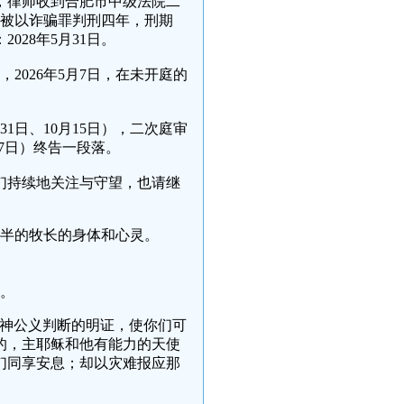
况下，律师收到合肥市中级法院二
老被以诈骗罪判刑四年，刑期
028年5月31日。
2026年5月7日，在未开庭的
31日、10月15日），二次庭审
5月7日）终告一段落。
人们持续地关注与守望，也请继
半的牧长的身体和心灵。
。
是神公义判断的明证，使你们可
的，主耶稣和他有能力的天使
们同享安息；却以灾难报应那