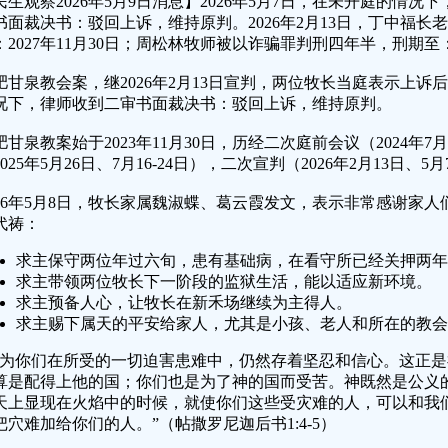
民生观察2026年5月9日消息】2026年5月7日，在未开庭的情
书面裁决书：驳回上诉，维持原判。2026年2月13日，丁中福长
：2027年11月30日；周松林牧师被以诈骗罪判刑四年半，刑期至：2
肥甘泉教会案，继2026年2月13日宣判，两位牧长当庭表示上诉后，
况下，律师收到二审书面裁决书：驳回上诉，维持原判。
肥甘泉教案始于2023年11月30日，历经二次庭前会议（2024年7月
2025年5月26日、7月16-24日），二次宣判（2026年2月13日、
026年5月8日，牧长家属魏淑蝶、葛云霞发文，表示非常感谢家
代祷：
求主保守两位年过六旬，患有基础病，在看守所已经关押两年
求主带领两位牧长下一阶段的监狱生活，能以适应新环境。
求主预备人心，让牧长在新禾场继续为主得人。
求主赐下属天的平安给家人，尤其是小孩、老人和所在的教会
因为你们在所受的一切迫害患难中，仍然存着坚忍和信心。这正
算是配得上他的国；你们也是为了神的国而受苦。神既然是公义
天上显现在火焰中的时候，就使你们这些受灾难的人，可以和我
把穴难加给你们的人。”（帖撒罗尼迦后书1:4-5）