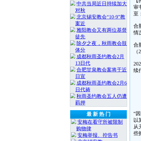
【
中共当局近日持续加大
审
对秋
至
北京锡安教会“10·9”教
案近
合
雅阳教会又有两位基督
情
徒先
除夕之夜，秋雨教会肢
合
体分
（
成都秋雨圣约教会2月
13日代
2
合肥甘泉教会案将于近
续
日宣
成都秋雨圣约教会2月6
日代祷
秋雨圣约教会五人仍遭
羁押
“
最 新 热 门
以
安梅在看守所被限制
从
购物律
些
安梅举报、控告书