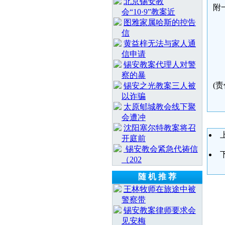
北京锡安教
附
会“10·9”教案近
图雅家属哈斯的控告
信
黄益梓无法与家人通
信申请
锡安教案代理人对警
察的暴
(
锡安之光教案三人被
以诈骗
太原郇城教会线下聚
会遭冲
沈阳塞尔特教案将召
开庭前
锡安教会紧急代祷信
（202
随 机 推 荐
王林牧师在旅途中被
警察带
锡安教案律师要求会
见安梅