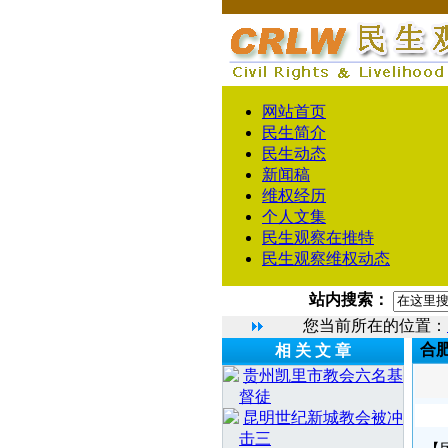
网站首页
民生简介
民生动态
新闻稿
维权经历
个人文集
民生观察在推特
民生观察维权动态
站内搜索：
您当前所在的位置：
合
相 关 文 章
贵州凯里市教会六名基
督徒
昆明世纪新城教会被冲
击三