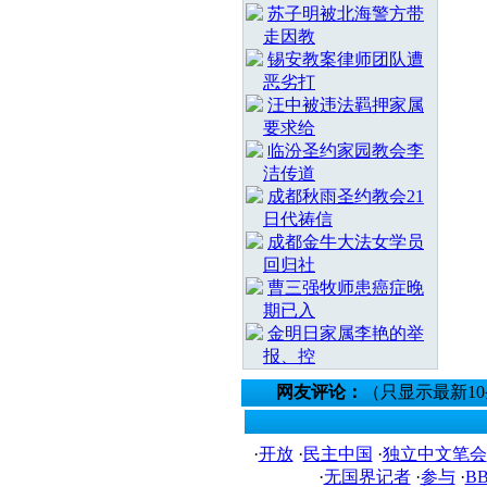
苏子明被北海警方带
走因教
锡安教案律师团队遭
恶劣打
汪中被违法羁押家属
要求给
临汾圣约家园教会李
洁传道
成都秋雨圣约教会21
日代祷信
成都金牛大法女学员
回归社
曹三强牧师患癌症晚
期已入
金明日家属李艳的举
报、控
网友评论：
（只显示最新1
·
开放
·
民主中国
·
独立中文笔会
·
无国界记者
·
参与
·
B