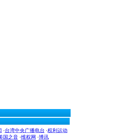
闻
·
台湾中央广播电台
·
权利运动
美国之音
·
维权网
·
博讯