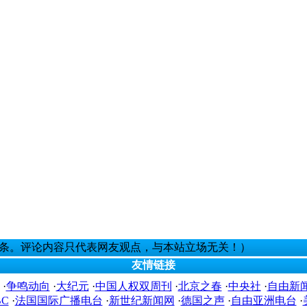
0条。评论内容只代表网友观点，与本站立场无关！）
友情链接
·
争鸣动向
·
大纪元
·
中国人权双周刊
·
北京之春
·
中央社
·
自由新
BC
·
法国国际广播电台
·
新世纪新闻网
·
德国之声
·
自由亚洲电台
·