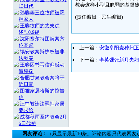
教会这样小型且脆弱的基督徒
13日代
孙聪等三位牧师被羁
(责任编辑：民生编辑)
押家人
王聪牧师的丈夫讲
述“10.9锡
沈阳塞尔特团契案六
位基督
上一篇：
安徽阜阳麦种归正
锡安教案辩护权被非
法剥夺
下一篇：
李英强张新月夫妇
王聪因书写信仰感动
遭惩罚
合肥甘泉教会案将于
近日宣
图雅家属哈斯的控告
信
汪中被违法羁押家属
要求给
成都秋雨圣约教会2月
6日代祷
网友评论：
（只显示最新10条。评论内容只代表网友