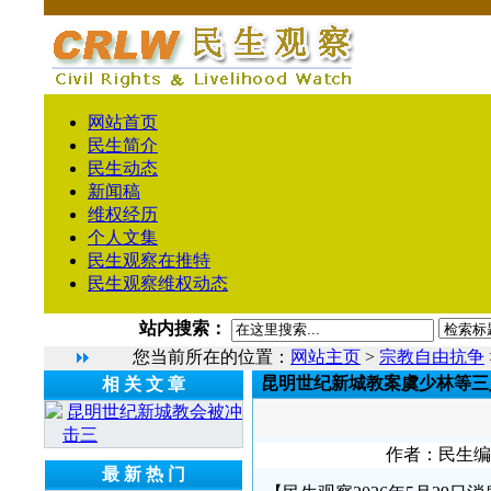
网站首页
民生简介
民生动态
新闻稿
维权经历
个人文集
民生观察在推特
民生观察维权动态
站内搜索：
您当前所在的位置：
网站主页
>
宗教自由抗争
昆明世纪新城教案虞少林等三
相 关 文 章
昆明世纪新城教会被冲
击三
作者：民生编辑1
最 新 热 门