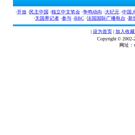
·
开放
·
民主中国
·
独立中文笔会
·
争鸣动向
·
大纪元
·
中国
·
无国界记者
·
参与
·
BBC
·
法国国际广播电台
·
新
|
设为首页
|
加入收藏
Copyright © 
网址：ww