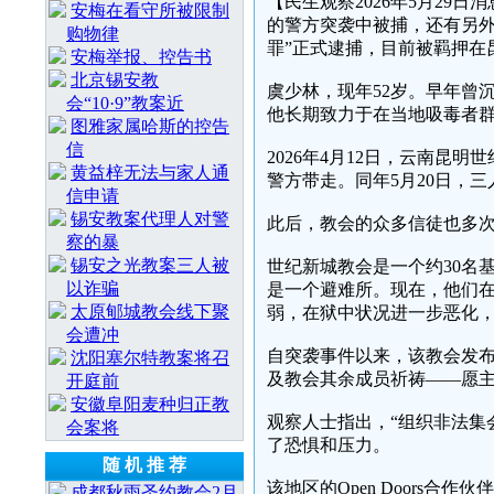
【民生观察2026年5月29
安梅在看守所被限制
的警方突袭中被捕，还有另外
购物律
罪”正式逮捕，目前被羁押在
安梅举报、控告书
北京锡安教
虞少林，现年52岁。早年曾
会“10·9”教案近
他长期致力于在当地吸毒者
图雅家属哈斯的控告
信
2026年4月12日，云南
黄益梓无法与家人通
警方带走。同年5月20日，
信申请
锡安教案代理人对警
此后，教会的众多信徒也多
察的暴
锡安之光教案三人被
世纪新城教会是一个约30名
以诈骗
是一个避难所。现在，他们
太原郇城教会线下聚
弱，在狱中状况进一步恶化
会遭冲
自突袭事件以来，该教会发
沈阳塞尔特教案将召
及教会其余成员祈祷——愿
开庭前
安徽阜阳麦种归正教
观察人士指出，“组织非法集
会案将
了恐惧和压力。
随 机 推 荐
该地区的Open Doors
成都秋雨圣约教会2月