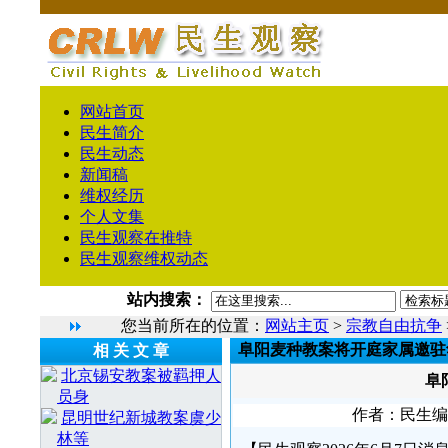
网站首页
民生简介
民生动态
新闻稿
维权经历
个人文集
民生观察在推特
民生观察维权动态
站内搜索：
您当前所在的位置：
网站主页
>
宗教自由抗争
阜阳麦种教案将开庭家属邀驻
相 关 文 章
北京锡安教案被羁押人
阜
员身
作者：民生编辑1
昆明世纪新城教案虞少
林等