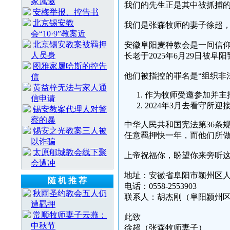
家属邀
我们的先生正是其中被抓捕
安梅举报、控告书
北京锡安教
我们是张森牧师的妻子徐超
会“10·9”教案近
北京锡安教案被羁押
安徽阜阳麦种教会是一间信
人员身
长老于2025年6月29日被
图雅家属哈斯的控告
他们被指控的罪名是“组织非
信
黄益梓无法与家人通
作为牧师受邀参加并主
信申请
2024年3月去看守所
锡安教案代理人对警
察的暴
中华人民共和国宪法第36条
锡安之光教案三人被
任意羁押快一年，而他们所
以诈骗
太原郇城教会线下聚
上帝祝福你，盼望你来旁听
会遭冲
地址：安徽省阜阳市颖州区
随 机 推 荐
电话：0558-2553903
秋雨圣约教会五人仍
联系人：胡杰刚（阜阳颍州
遭羁押
常顺牧师妻子云燕：
此致
中秋节
徐超（张森牧师妻子）