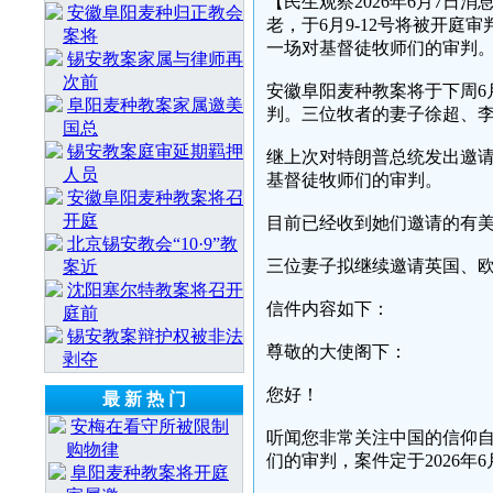
【民生观察2026年6月7日
安徽阜阳麦种归正教会
老，于6月9-12号将被开
案将
一场对基督徒牧师们的审判
锡安教案家属与律师再
次前
安徽阜阳麦种教案将于下周6
阜阳麦种教案家属邀美
判。三位牧者的妻子徐超、
国总
锡安教案庭审延期羁押
继上次对特朗普总统发出邀
人员
基督徒牧师们的审判。
安徽阜阳麦种教案将召
开庭
目前已经收到她们邀请的有
北京锡安教会“10·9”教
三位妻子拟继续邀请英国、
案近
沈阳塞尔特教案将召开
信件内容如下：
庭前
锡安教案辩护权被非法
尊敬的大使阁下：
剥夺
您好！
最 新 热 门
安梅在看守所被限制
听闻您非常关注中国的信仰自
购物律
们的审判，案件定于2026年6
阜阳麦种教案将开庭