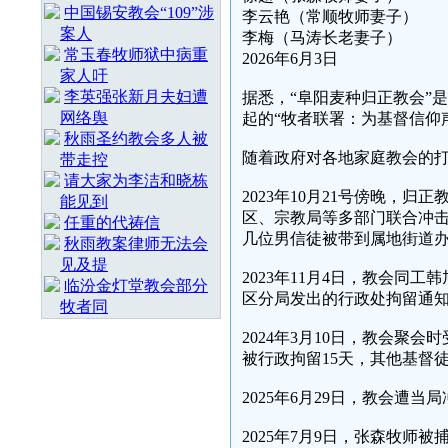
中国锡安教会“109”涉
李云艳（常顺牧师妻子）
案人
李梅（马涛长老妻子）
常玉春牧师狱中病重
2026年6月3日
家人吁
李英强张新月夫妇遭
据悉，“阜阳麦种归正教会”
网络舆
起的“牧者联署：为基督信仰
秋雨圣约教会多人被
随着政府对各地家庭教会的打
带走控
请大家为李洁和晓栋
2023年10月21号傍晚，
能见到
区、宗教局等多部门联合冲
任重的代祷信
几位男信徒被带到属地街道
秋雨教案律师无法会
见及提
2023年11月4日，教会
临汾金灯堂教会部分
区分局发出的行政处拘留通知
牧者同
2024年3月10日，教会聚
被行政拘留15天，其他基督
2025年6月29日，教会遭
2025年7月9日，张森牧师被