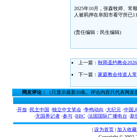
2025年10月，张森牧师
人被羁押在阜阳市看守所已1
(责任编辑：民生编辑)
上一篇：
秋雨圣约教会202
下一篇：
家庭教会传道人常
网友评论：
（只显示最新10条。评论内容只代表网友
·
开放
·
民主中国
·
独立中文笔会
·
争鸣动向
·
大纪元
·
中国
·
无国界记者
·
参与
·
BBC
·
法国国际广播电台
·
新
|
设为首页
|
加入收藏
Copyright © 