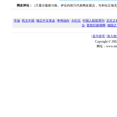
网友评论：
（只显示最新10条。评论内容只代表网友观点，与本站立场
·
开放
·
民主中国
·
独立中文笔会
·
争鸣动向
·
大纪元
·
中国人权双周刊
·
北京之
台
·
新世纪新闻网
·
德国之
|
设为首页
|
加入收
Copyright ©
网址：www.msg