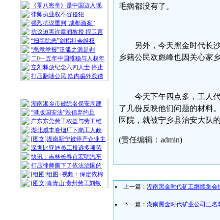
《零八宪章》是中国迈入现
毛病都没有了。
律师执业权不容侵犯
强烈抗议重判“成都酒案”
抗议迫害许章润教授 捍卫言
“扫黑除恶”剑指社会维权
另外，今天黑金时代长
“恶意举报”泛滥之源是剥
乡籍公民欧彪峰也因关心家
二0一五年中国维稳与人权年
立刻释放纪念六四人士 停止
打压翻墙公民 欺内骗外践踏
随 机 推 荐
今天下午四点多，工人
湖南湘乡市被除名保安周建
了几份反映他们问题的材料
“港版国安法”毁信弃约且
医院，就被宁乡县治安大队
广东东莞劳工权益与劳工维
湖北咸丰卷烟厂下岗工人政
[图文]湖南新宁被停产企业主
(责任编辑：admin)
深圳比亚迪员工投诉多项劳
快讯：吉林长春市宏明汽车
打压律师撕下了依法治国的
[组图]组图+视频：保定依棉
[图文]肖青山:贵州劳工刘敏
上一篇：
湖南黑金时代矿工继续集会
下一篇：
湖南黑金时代矿业公司三名