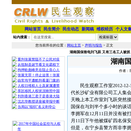
网站首页
民生简介
民生动态
新闻稿
维权经历
个人文
站内搜索：
您当前所在的位置：
网站主页
>
声明与报告
> 正文
湖南国保致电刘飞跃 又有三名工人被抓
相 关 文 章
重判张展禁阻不了公民对疫
湖南国
从抵制圣诞节看文化霸权下
拘押欧彪峰意在阻止良心人
作者：民
张展无罪！停止迫害！张展
由常玮平遭酷刑看厦门案的
民生观察工作室2012-
人权日维权人士及家属遭禁
库区移民人权状况映照中国
代长沙矿业有限公司工人集
判刑香港三君子是香港大陆
天晚上本工作室刘飞跃突然接到
沈志华教授讲座被举报中断
国保在与刘半个多小时的谈
当局以“组织”名义剥夺公
李拥军在12月11日并没有
最 新 热 门
月11日下午他被煤矿四名保
2017年中国社会监控与人权
但是，在宁乡县警方而非李拥
年