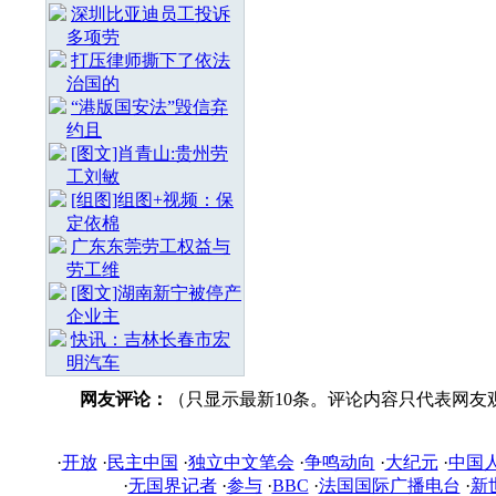
深圳比亚迪员工投诉
多项劳
打压律师撕下了依法
治国的
“港版国安法”毁信弃
约且
[图文]肖青山:贵州劳
工刘敏
[组图]组图+视频：保
定依棉
广东东莞劳工权益与
劳工维
[图文]湖南新宁被停产
企业主
快讯：吉林长春市宏
明汽车
网友评论：
（只显示最新10条。评论内容只代表网友
·
开放
·
民主中国
·
独立中文笔会
·
争鸣动向
·
大纪元
·
中国
·
无国界记者
·
参与
·
BBC
·
法国国际广播电台
·
新