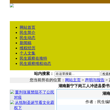
网站首页
民生简介
民生动态
新闻稿
维权经历
个人文集
民生观察在推特
民生观察维权动态
站内搜索：
您当前所在的位置：
网站主页
>
声明与报告
>
湖南新宁下岗工人冲进县委书
相 关 文 章
重判张展禁阻不了公民
湖
对疫
作者：民生编辑１
从抵制圣诞节看文化霸
权下