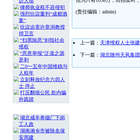
估为只有1058万，而拍卖
迈入现
律师执业权不容侵犯
(责任编辑：admin)
强烈抗议重判“成都酒
案”
抗议迫害许章润教授
捍卫言
“扫黑除恶”剑指社会
上一篇：
天津维权人士张建
维权
“恶意举报”泛滥之源
下一篇：
湖北随州天风集团
是剥
二0一五年中国维稳与
人权年
立刻释放纪念六四人
士 停止
打压翻墙公民 欺内骗
外践踏
随 机 推 荐
湖北咸丰卷烟厂下岗
工人政
湖南湘乡市被除名保
安周建