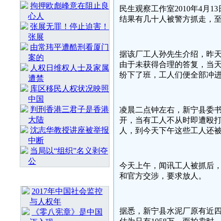
拘押欧彪峰意在阻止良
民生观察工作室
2010年4
心人
结果有几十人被警方抓走，
张展无罪！停止迫害！
张展
由常玮平遭酷刑看厦门
据该厂工人孙先生介绍，昨
案的
由于未获得合理的答复，当
人权日维权人士及家属
纷下了班，工人们便全部冲
遭禁
库区移民人权状况映照
中国
判刑香港三君子是香港
凌晨二点钟左右，新宁县委
大陆
开，当有工人不从时即遭殴
沈志华教授讲座被举报
人，到今天下午这些工人还
中断
当局以“组织”名义剥夺
公
今天上午，闻讯工人被抓后
和官方交涉，要求放人。
最 新 热 门
2017年中国社会监控
与人权年
据悉，新宁县水泥厂原有近四
《零八宪章》是中国