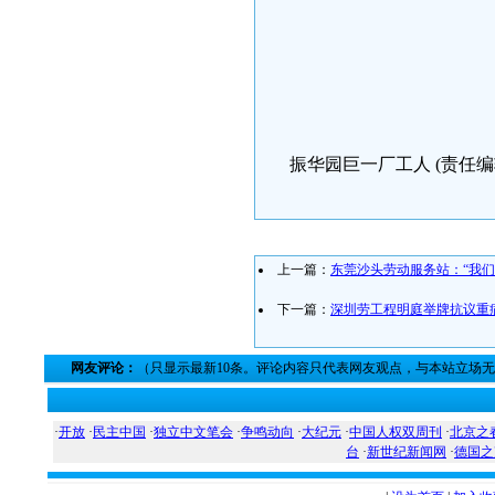
民生观
2009-
振华园巨一厂工人 (责任编辑：
上一篇：
东莞沙头劳动服务站：“我
下一篇：
深圳劳工程明庭举牌抗议重
网友评论：
（只显示最新10条。评论内容只代表网友观点，与本站立场
·
开放
·
民主中国
·
独立中文笔会
·
争鸣动向
·
大纪元
·
中国人权双周刊
·
北京之
台
·
新世纪新闻网
·
德国之