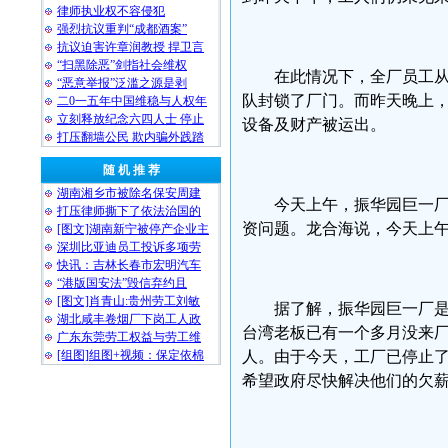
律师执业权不容侵犯
强烈抗议重判“成都酒案”
抗议迫害许章润教授 捍卫言
“扫黑除恶”剑指社会维权
在此情况下，全厂员工
“恶意举报”泛滥之源是剥
队封锁了厂门。而昨天晚上
二0一五年中国维稳与人权年
立刻释放纪念六四人士 停止
设备及财产被运出。
打压翻墙公民 欺内骗外践踏
随 机 推 荐
湖南湘乡市被除名保安周建
今天上午，振华园巨一
打压律师撕下了依法治国的
资问题。龙合海说，今天上
[图文]湖南新宁被停产企业主
深圳比亚迪员工投诉多项劳
快讯：吉林长春市宏明汽车
“港版国安法”毁信弃约且
[图文]肖青山:贵州劳工刘敏
据了解，振华园巨一厂
湖北咸丰卷烟厂下岗工人政
台湾老板已有一个多月没来
广东东莞劳工权益与劳工维
[组图]组图+视频：保定依棉
人。由于今天，工厂已停止
希望政府尽快解决他们的欠