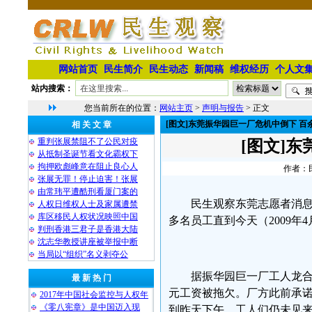
网站首页
民生简介
民生动态
新闻稿
维权经历
个人文
站内搜索：
您当前所在的位置：
网站主页
>
声明与报告
> 正文
[图文]东莞振华园巨一厂危机中倒下 百
相 关 文 章
重判张展禁阻不了公民对疫
[图文]
从抵制圣诞节看文化霸权下
拘押欧彪峰意在阻止良心人
作者：民
张展无罪！停止迫害！张展
由常玮平遭酷刑看厦门案的
民生观察东莞志愿者消
人权日维权人士及家属遭禁
库区移民人权状况映照中国
多名员工直到今天（2009年
判刑香港三君子是香港大陆
沈志华教授讲座被举报中断
当局以“组织”名义剥夺公
据振华园巨一厂工人龙合
最 新 热 门
元工资被拖欠。厂方此前承诺
2017年中国社会监控与人权年
《零八宪章》是中国迈入现
到昨天下午，工人们仍未见