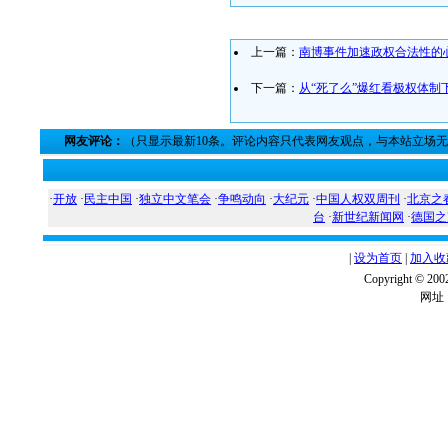
上一篇：
南博事件加速政权合法性的
下一篇：
从“死了么”爆红看极权体制
网友评论：
（只显示最新10条。评论内容只代表网友观点，与本站立场
·
开放
·
民主中国
·
独立中文笔会
·
争鸣动向
·
大纪元
·
中国人权双周刊
·
北京之
台
·
新世纪新闻网
·
德国之
|
设为首页
|
加入收
Copyright ©
网址：w