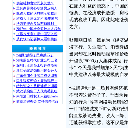
供销社和食堂死灰复燃？
在庞大利益的诱惑下，中国的
重判商界良心耿潇男反映人
链条。在经济成长放缓、房
践踏人权的庆典昭示极权违
维权人士居无定所 断电断气
现的税收工具。因此此轮涨价
法西斯纪念反法西斯胜利—
之实。
2017年中国社会监控与人权年
《零八宪章》是中国迈入现
从代钦书记要抓人看中共的
财新网日前一篇题为《经济温
济下行、失业潮涌、消费降
随 机 推 荐
当局却在此时推动烟草涨价
“清网”禁得了民声禁不了
湖南黑金时代矿业公司三名
开倡议“5000万人集体戒烟
深圳比亚迪员工投诉多项劳
卡”“今天是我戒烟第X天”
浙江蚂蚁岛强拆用砖头砸人
中共建政以来最大规模的自
广东倒闭企业劳工权益调查
民生观察评论：废除现行户
特约评论：从燃油税上调看
“戒烟运动”是一场具有经济
武汉被拘留工人代表毛礼红
不想养这帮孙子了。”“因为
南阳油田维权工人被抓&nbs
谴责迫害教会 支持信仰抗命
知的行为”等等网络动员舆论
一种“精准减支”和“切断财
能直接谈论失业、收入下降、
还能获得掌控感。这不仅是