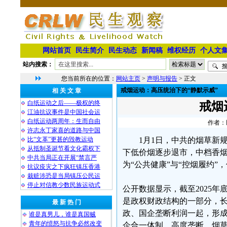
网站首页
民生简介
民生动态
新闻稿
维权经历
个人文
站内搜索：
您当前所在的位置：
网站主页
>
声明与报告
> 正文
戒烟运动：高压统治下的“静默示威”
相 关 文 章
白纸运动之后——极权的终
戒烟
江油抗议事件是中国社会运
白纸运动两周年：生而自由
作者：民
许志永丁家喜的道路与中国
比“文革”更甚的毁教运动
1月1日，中共的烟草新
从抵制圣诞节看文化霸权下
下低价烟逐步退市，中档香烟零
中共当局正在开展“禁言严
为“公共健康”与“控烟履约
抗议疫灾之下疯狂镇压香港
栽赃涉恐是当局镇压公民运
停止对信教少数民族运动式
公开数据显示，截至2025年
是政权财政结构的一部分，
最 新 热 门
政、国企垄断利润一起，形
谁是真男儿，谁是真国贼
青年的愤怒与抗争必然改变
企合一体制，高度垄断，烟草