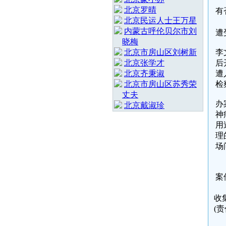
北京罗晴
有
北京民运人士王万星
内蒙古呼伦贝尔市刘
遭
晓梅
北京市房山区刘树新
李
北京张学才
后
北京齐秉淑
遭
北京市房山区苏秀荣
检
丈夫
办
北京戴淑珍
神
用
理
场
案
收集
(