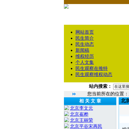
网站首页
民生简介
民生动态
新闻稿
维权经历
个人文集
民生观察在推特
民生观察维权动态
站内搜索：
您当前所在的位置：
北
相 关 文 章
北京李文元
北京崔桦
北京王丽荣
北京平谷宋再民