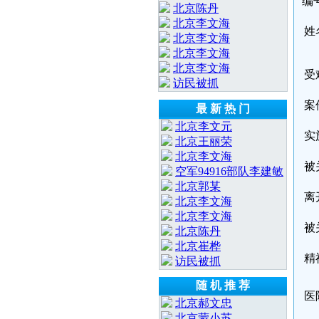
编
北京陈丹
北京李文海
姓
北京李文海
北京李文海
北京李文海
受
访民被抓
案
最 新 热 门
北京李文元
实
北京王丽荣
北京李文海
被
空军94916部队李建敏
北京郭某
离
北京李文海
北京李文海
被
北京陈丹
北京崔桦
精
访民被抓
随 机 推 荐
医
北京郝文忠
北京蒙小苏