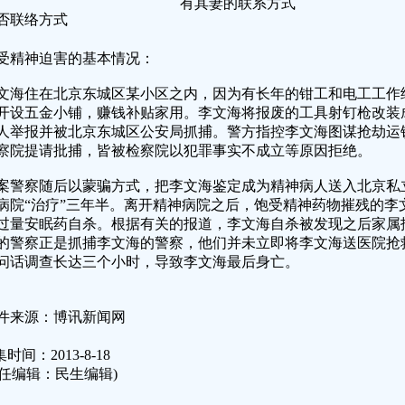
有其妻的联系方式
否联络方式
受精神迫害的基本情况：
文海住在北京东城区某小区之内，因为有长年的钳工和电工工作
开设五金小铺，赚钱补贴家用。李文海将报废的工具射钉枪改装
人举报并被北京东城区公安局抓捕。警方指控李文海图谋抢劫运
察院提请批捕，皆被检察院以犯罪事实不成立等原因拒绝。
案警察随后以蒙骗方式，把李文海鉴定成为精神病人送入北京私
病院“治疗”三年半。离开精神病院之后，饱受精神药物摧残的李文
过量安眠药自杀。根据有关的报道，李文海自杀被发现之后家属
的警察正是抓捕李文海的警察，他们并未立即将李文海送医院抢
问话调查长达三个小时，导致李文海最后身亡。
件来源：博讯新闻网
时间：2013-8-18
责任编辑：民生编辑)