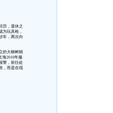
经历，退休之
成为玩具枪，
钞车，两次向
立的大柳树精
海2010年服
报警，前往处
救，而是在现