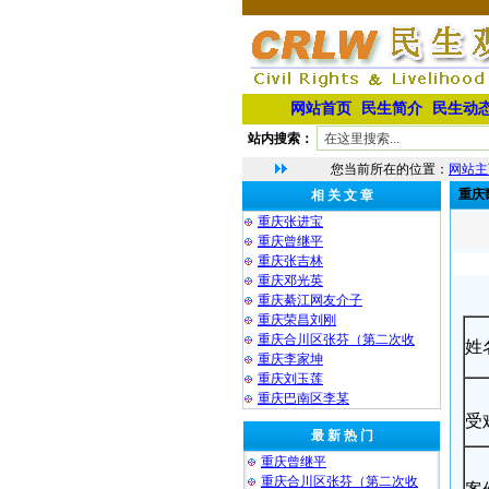
网站首页
民生简介
民生动
站内搜索：
您当前所在的位置：
网站主
重庆
相 关 文 章
重庆张进宝
重庆曾继平
重庆张吉林
重庆邓光英
重庆綦江网友介子
重庆荣昌刘刚
重庆合川区张芬（第二次收
姓
重庆李家坤
重庆刘玉莲
重庆巴南区李某
受
最 新 热 门
重庆曾继平
重庆合川区张芬（第二次收