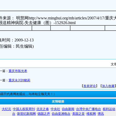
来源： 明慧网http://www.minghui.org/mh/articles/2007/4/1
强送精神病院-失去健康（图）-152926.html
时间：2009-12-13
责任编辑：民生编辑)
文
一篇：
重庆市陈光孝
一篇：
重庆永川刘晓莉
【
发表评论
】【
加入收藏
内容只代表网友观点，与本站立场无关！）
友情链接
·
大纪元
·
中国人权双周刊
·
北京之春
·
中央社
·
自由新闻
·
台湾中央广播电台
·
权利运动
台
·
新世纪新闻网
·
德国之声
·
自由亚洲电台
·
美国之音
·
维权网
·
博讯