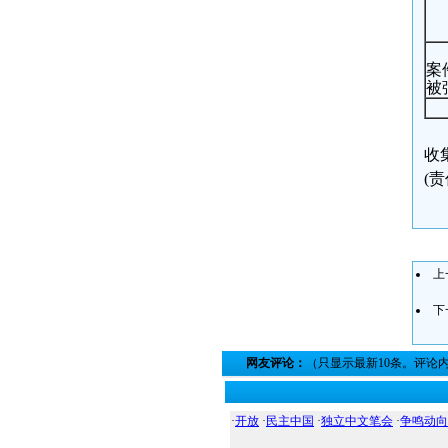
案件
被
收集
(
上
下
网友评论：
（只显示最新10条。评论
·
开放
·
民主中国
·
独立中文笔会
·
争鸣动向