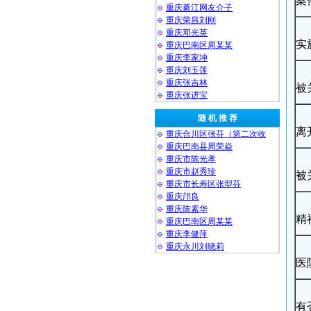
案
重庆綦江网友介子
重庆荣昌刘刚
重庆邓光英
实
重庆巴南区周某某
重庆李家坤
重庆刘玉莲
重庆张吉林
被
重庆张进宝
随 机 推 荐
离
重庆合川区张芬（第二次收
重庆巴南县周荣焱
重庆市陈光孝
重庆市赵秀珍
被
重庆市长寿区张型芬
重庆邝良
重庆陈素华
精
重庆巴南区周某某
重庆李健萍
重庆永川刘晓莉
医
有