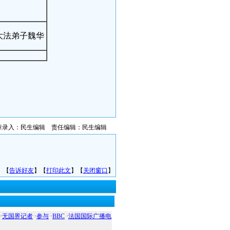
7/重庆大法弟子魏华
章录入：民生编辑 责任编辑：民生编辑
】【
告诉好友
】【
打印此文
】【
关闭窗口
】
·
无国界记者
·
参与
·
BBC
·
法国国际广播电