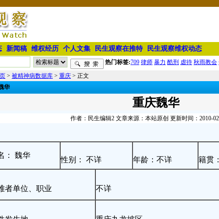
态
新闻稿
维权经历
个人文集
民生观察在推特
民生观察维权动态
热门标签:
709
律师
暴力
酷刑
虐待
秋雨教会
页
>
被精神病数据库
>
重庆
> 正文
魏华
重庆魏华
作者：民生编辑2 文章来源：本站原创 更新时间：2010-02-01
名： 魏华
性别： 不详
年龄：不详
籍贯：
难者单位、职业
不详