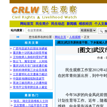
网站首页
民生简介
民生动态
新闻稿
维权经历
个人文
站内搜索：
您当前所在的位置：
网站主页
>
人权观察
> 正文
[图文]武汉市原街道干部、下乡返城人
相 关 文 章
广西韦亚妮失踪朋友张磷被
[图文]武
重庆数十访民集访胡贵琴被
王怡牧师人身权利受到严重
作者：民
陈云飞：雅安监狱，人间地
重庆访民天安门游览遭拦截
民生观察工作室2012
张科科律师第三次会见张展
江苏夏明礼在京遭暴力截访
在的常青街派出所，到中午
中国多地继续抵制圣诞节
黑龙江杨浩两次上访遭拘留
常玮平父母举牌后多人被监
今年56岁的向金凤此前
最 新 热 门
计划生育等工作。近年，随
快讯：湖北宜昌维权人士刘
北京警察：习近平管不了警
维稳。向金凤告诉本工作室