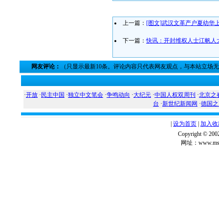
上一篇：
[图文]武汉文革产户夏幼华
下一篇：
快讯：开封维权人士江帆人
网友评论：
（只显示最新10条。评论内容只代表网友观点，与本站立场
·
开放
·
民主中国
·
独立中文笔会
·
争鸣动向
·
大纪元
·
中国人权双周刊
·
北京之
台
·
新世纪新闻网
·
德国之
|
设为首页
|
加入收
Copyright ©
网址：www.msg