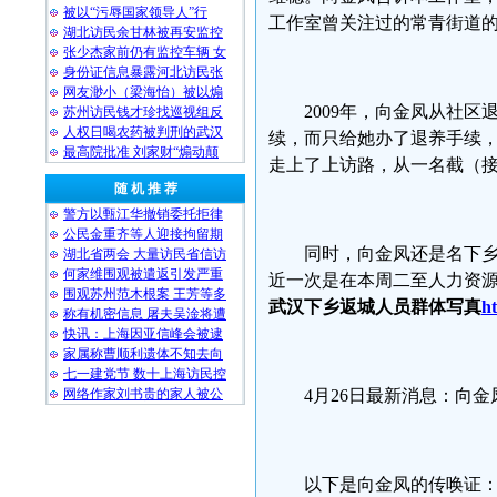
被以“污辱国家领导人”行
工作室曾关注过的常青街道
湖北访民余甘林被再安监控
张少杰家前仍有监控车辆 女
身份证信息暴露河北访民张
网友渺小（梁海怡）被以煽
2009年，向金凤从社
苏州访民钱才珍找巡视组反
人权日喝农药被判刑的武汉
续，而只给她办了退养手续
最高院批准 刘家财“煽动颠
走上了上访路，从一名截（
随 机 推 荐
警方以甄江华撤销委托拒律
公民金重齐等人迎接拘留期
同时，向金凤还是名下
湖北省两会 大量访民省信访
何家维围观被遣返引发严重
近一次是在本周二至人力资
围观苏州范木根案 王芳等多
武汉下乡返城人员群体写真
h
称有机密信息 屠夫吴淦将遭
快讯：上海因亚信峰会被逮
家属称曹顺利遗体不知去向
七一建党节 数十上海访民控
网络作家刘书贵的家人被公
4月26日最新消息：向
以下是向金凤的传唤证