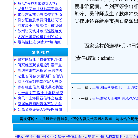
被以“污辱国家领导人”行
度非常蛮横。当刘萍等拿出
湖北访民余甘林被再安监控
刘萍、吴律师发生了肢体冲
张少杰家前仍有监控车辆 女
身份证信息暴露河北访民张
吴律师还在新余市抱石路派
网友渺小（梁海怡）被以煽
苏州访民钱才珍找巡视组反
人权日喝农药被判刑的武汉
最高院批准 刘家财“煽动颠
西家渡村的选举6月29
随 机 推 荐
(责任编辑：admin)
警方以甄江华撤销委托拒律
何家维围观被遣返引发严重
围观苏州范木根案 王芳等多
湖北省两会 大量访民省信访
网络作家刘书贵的家人被公
称有机密信息 屠夫吴淦将遭
上一篇：
上海访民尹慧敏七·一上访
七一建党节 数十上海访民控
快讯：上海因亚信峰会被逮
下一篇：
天津维权人士郑明芳承包的
家属称曹顺利遗体不知去向
公民金重齐等人迎接拘留期
网友评论：
（只显示最新10条。评论内容只代表网友观点，与本站立场
·
开放
·
民主中国
·
独立中文笔会
·
争鸣动向
·
大纪元
·
中国人权双周刊
·
北京之