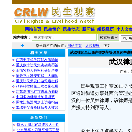
网站首页
民生简介
民生动态
新闻稿
维权经历
个人文
站内搜索：
您当前所在的位置：
网站主页
>
人权观察
> 正文
武汉律师至江西声援刘萍等调查选举遭
相 关 文 章
广西韦亚妮失踪朋友张磷被
武汉律
重庆数十访民集访胡贵琴被
王怡牧师人身权利受到严重
作者：民
陈云飞：雅安监狱，人间地
重庆访民天安门游览遭拦截
民生观察工作室2011-
张科科律师第三次会见张展
江苏夏明礼在京遭暴力截访
区通洲街道办事处西合管理
中国多地继续抵制圣诞节
汉的一位吴姓律师，该律师
黑龙江杨浩两次上访遭拘留
声援支持刘萍等人。
常玮平父母举牌后多人被监
最 新 热 门
快讯：湖北宜昌维权人士刘
北京警察：习近平管不了警
今天上午八点半左右，