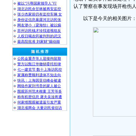
被以“污辱国家领导人”行
认了警察在事发现场开枪伤
湖北访民余甘林被再安监控
张少杰家前仍有监控车辆 女
以下是今天的相关图片
身份证信息暴露河北访民张
网友渺小（梁海怡）被以煽
苏州访民钱才珍找巡视组反
人权日喝农药被判刑的武汉
最高院批准 刘家财“煽动颠
随 机 推 荐
公民金重齐等人迎接拘留期
警方以甄江华撤销委托拒律
七一建党节 数十上海访民控
家属称曹顺利遗体不知去向
快讯：上海因亚信峰会被逮
网络作家刘书贵的家人被公
围观苏州范木根案 王芳等多
称有机密信息 屠夫吴淦将遭
何家维围观被遣返引发严重
湖北省两会 大量访民省信访