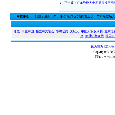
下一篇：
广东异议人士罗勇泉被不明
网友评论：
（只显示最新10条。评论内容只代表网友观点，与本站立场
·
开放
·
民主中国
·
独立中文笔会
·
争鸣动向
·
大纪元
·
中国人权双周刊
·
北京之
台
·
新世纪新闻网
·
德国之
|
设为首页
|
加入收
Copyright ©
网址：www.msg