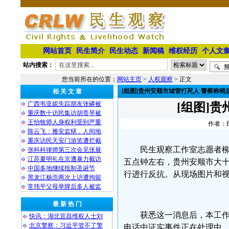
网站首页
民生简介
民生动态
新闻稿
维权经历
个人文
站内搜索：
您当前所在的位置：
网站主页
>
人权观察
> 正文
[组图]贵州安顺市城管打死人 警察称稍
相 关 文 章
广西韦亚妮失踪朋友张磷被
[组图]
重庆数十访民集访胡贵琴被
王怡牧师人身权利受到严重
作者：民
陈云飞：雅安监狱，人间地
重庆访民天安门游览遭拦截
民生观察工作室志愿者柳梅
张科科律师第三次会见张展
江苏夏明礼在京遭暴力截访
五点钟左右，贵州安顺市大
中国多地继续抵制圣诞节
行进行反抗。从现场图片和
黑龙江杨浩两次上访遭拘留
常玮平父母举牌后多人被监
最 新 热 门
获悉这一消息后，本工
快讯：湖北宜昌维权人士刘
北京警察：习近平管不了警
电话中证实事件正在处理中