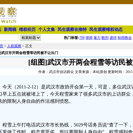
态
新闻稿
维权经历
个人文集
民生观察在推特
民生观察维权动态
热门标签:
709
律师
暴力
酷刑
虐待
秋雨教会
页
>
人权观察
> 正文
图]武汉市开两会程雪等访民被不让出门
[组图]武汉市开两会程雪等访民
作者：武汉市信访群众 文章来源：本站原创 更新时间：2011-02-1
今天（2011-2-12）是武汉市政协开会第一天，可是，多位
口早上五点就被堵上了，今天程雪家来了很多武汉市的上访群众
法的限制人身自由的作法感到愤怒。
程雪上午打电话武汉市市长热线，5029号话务员说“查了一下
区里做工作时，程态度恶劣，所以要限制人身自由”。程雪感到