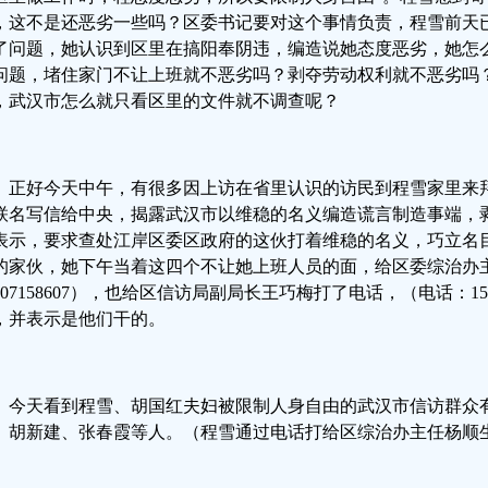
，这不是还恶劣一些吗？区委书记要对这个事情负责，程雪前天
了问题，她认识到区里在搞阳奉阴违，编造说她态度恶劣，她怎
问题，堵住家门不让上班就不恶劣吗？剥夺劳动权利就不恶劣吗
，武汉市怎么就只看区里的文件就不调查呢？
正好今天中午，有很多因上访在省里认识的访民到程雪家里来
联名写信给中央，揭露武汉市以维稳的名义编造谎言制造事端，
表示，要求查处江岸区委区政府的这伙打着维稳的名义，巧立名
的家伙，她下午当着这四个不让她上班人员的面，给区委综治办
3307158607），也给区信访局副局长王巧梅打了电话，（电话：150
，并表示是他们干的。
今天看到程雪、胡国红夫妇被限制人身自由的武汉市信访群众
、胡新建、张春霞等人。（程雪通过电话打给区综治办主任杨顺