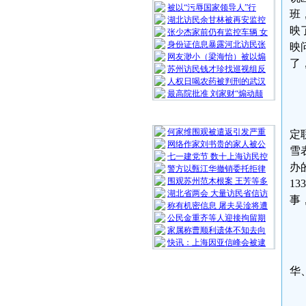
被以“污辱国家领导人”行
班
湖北访民余甘林被再安监控
映
张少杰家前仍有监控车辆 女
身份证信息暴露河北访民张
映
网友渺小（梁海怡）被以煽
了
苏州访民钱才珍找巡视组反
人权日喝农药被判刑的武汉
最高院批准 刘家财“煽动颠
随 机 推 荐
何家维围观被遣返引发严重
定
网络作家刘书贵的家人被公
雪
七一建党节 数十上海访民控
办
警方以甄江华撤销委托拒律
围观苏州范木根案 王芳等多
1
湖北省两会 大量访民省信访
事
称有机密信息 屠夫吴淦将遭
公民金重齐等人迎接拘留期
家属称曹顺利遗体不知去向
快讯：上海因亚信峰会被逮
华