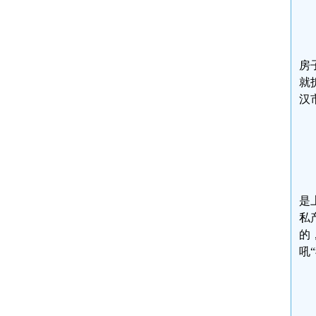
房
就
汉
是
私
的
吼