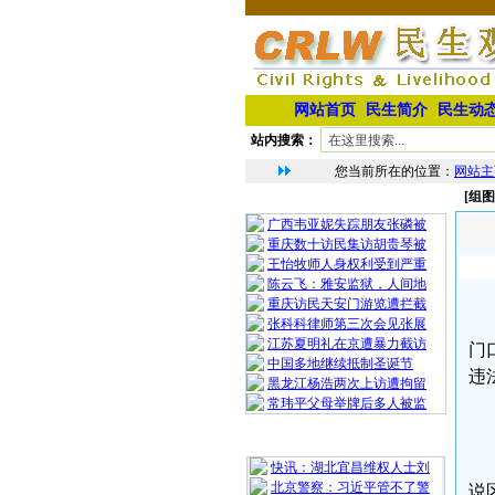
网站首页
民生简介
民生动
站内搜索：
您当前所在的位置：
网站主
[组
相 关 文 章
广西韦亚妮失踪朋友张磷被
重庆数十访民集访胡贵琴被
王怡牧师人身权利受到严重
陈云飞：雅安监狱，人间地
重庆访民天安门游览遭拦截
张科科律师第三次会见张展
江苏夏明礼在京遭暴力截访
门
中国多地继续抵制圣诞节
违
黑龙江杨浩两次上访遭拘留
常玮平父母举牌后多人被监
最 新 热 门
快讯：湖北宜昌维权人士刘
北京警察：习近平管不了警
说