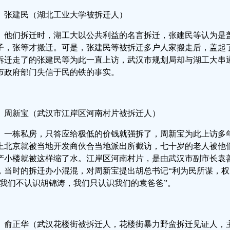
张建民（湖北工业大学被拆迁人）
他们拆迁时，湖工大以公共利益的名言拆迁，张建民等认为是
子，张等才搬迁。可是，张建民等被拆迁多户人家搬走后，盖起
拆迁走了的张建民等为此一直上访，武汉市规划局却与湖工大串
市政府部门失信于民的铁的事实。
周新宝（武汉市江岸区河南村片被拆迁人）
一栋私房，只答应给极低的价钱就强拆了，周新宝为此上访多
上北京就被当地开发商伙合当地派出所截访，七十岁的老人被他
产小楼就被这样缩了水。江岸区河南村片，是由武汉市副市长袁
，当时的拆迁办小混混，对周新宝提出胡总书记“利为民所谋，权
“我们不认识胡锦涛，我们只认识我们的袁爸爸”。
俞正华（武汉花楼街被拆迁人，花楼街暴力野蛮拆迁见证人，