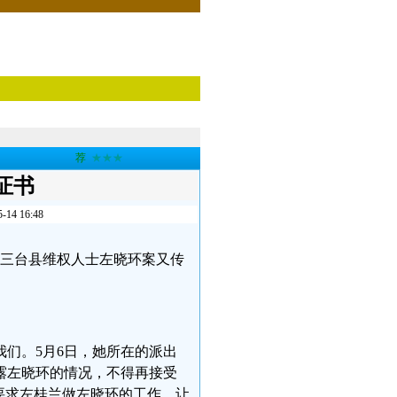
荐
★★★
证书
 16:48
四川三台县维权人士左晓环案又传
们。5月6日，她所在的派出
露左晓环的情况，不得再接受
要求左桂兰做左晓环的工作，让