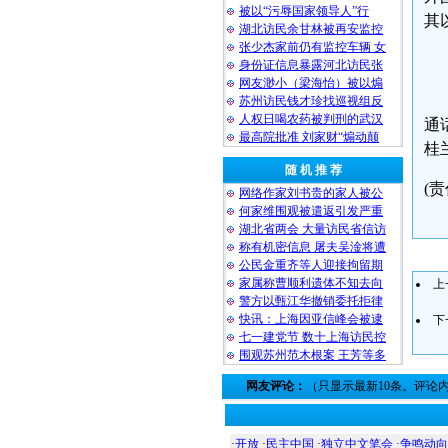
被以“污辱国家领导人”行
其
湖北访民余甘林被再安监控
张少杰家前仍有监控车辆 女
身份证信息暴露河北访民张
网友渺小（梁海怡）被以煽
苏州访民钱才珍找巡视组反
人权日喝农药被判刑的武汉
通
最高院批准 刘家财“煽动颠
桂
随 机 推 荐
(责
网络作家刘书贵的家人被公
何家维围观被遣返引发严重
湖北省两会 大量访民省信访
称有机密信息 屠夫吴淦将遭
公民金重齐等人迎接拘留期
家属称曹顺利遗体不知去向
上
警方以甄江华撤销委托拒律
快讯：上海因亚信峰会被逮
下
七一建党节 数十上海访民控
围观苏州范木根案 王芳等多
网友评论：
（只显示最新10条。评论
·
开放
·
民主中国
·
独立中文笔会
·
争鸣动向