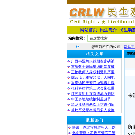
网站首页
民生简介
民生动
站内搜索：
您当前所在的位置：
网站主
左晓
相 关 文 章
广西韦亚妮失踪朋友张磷被
重庆数十访民集访胡贵琴被
王怡牧师人身权利受到严重
陈云飞：雅安监狱，人间地
重庆访民天安门游览遭拦截
张科科律师第三次会见张展
江苏夏明礼在京遭暴力截访
来
中国多地继续抵制圣诞节
黑龙江杨浩两次上访遭拘留
常玮平父母举牌后多人被监
最 新 热 门
所
快讯：湖北宜昌维权人士刘
北京警察：习近平管不了警
外