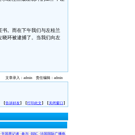
证书。而在下午我们与左桂兰
左晓环被逮捕了。当我们向左
文章录入：admin 责任编辑：admin
】【
告诉好友
】【
打印此文
】【
关闭窗口
】
·
无国界记者
·
参与
·
BBC
·
法国国际广播电