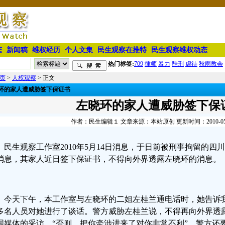
态
新闻稿
维权经历
个人文集
民生观察在推特
民生观察维权动态
热门标签:
709
律师
暴力
酷刑
虐待
秋雨教会
页
>
人权观察
> 正文
环的家人遭威胁签下保证书
左晓环的家人遭威胁签下保
作者：民生编辑１ 文章来源：本站原创 更新时间：2010-05-14
民生观察工作室
2010年5月14日消息，于日前被刑事拘留的
消息，其家人近日签下保证书，不得向外界透露左晓环的消息。
今天下午，本工作室与左晓环的二姐左桂兰通电话时，她告诉我
多名人员对她进行了谈话。警方威胁左桂兰说，不得再向外界透
国媒体的采访。“否则，把你牵涉进来了对你非常不利”。警方还