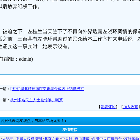
以后放弃维权工作。
被迫之下，左桂兰当天签下了不再向外界透露左晓环案情的保
话之前，三台县有左晓环帮助过的民众给本工作室打来电话说，
兰证实这一事实时，她表示没有。
任编辑：admin)
一篇：
[图文]湖北精神病院受难者佘成因上访遭殴打
一篇：
杭州多名民主人士被传唤、喝茶
【
发表评论
】【
加入收藏
内容只代表网友观点，与本站立场无关！）
友情链接
·
大纪元
·
中国人权双周刊
·
北京之春
·
中央社
·
自由新闻
·
台湾中央广播电台
·
权利运动