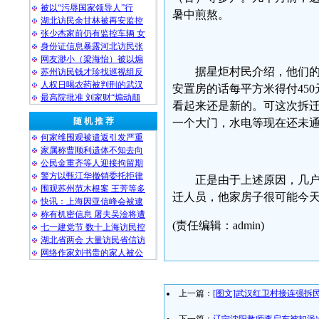
被以“污辱国家领导人”行
暑中煎熬。
湖北访民余甘林被再安监控
张少杰家前仍有监控车辆 女
身份证信息暴露河北访民张
网友渺小（梁海怡）被以煽
据星炬村民介绍，他们的
苏州访民钱才珍找巡视组反
人权日喝农药被判刑的武汉
安置房的话每平方米得付45
最高院批准 刘家财“煽动颠
看起来还是新的。可这次拆迁
随 机 推 荐
一个大门，水电等现在还未
何家维围观被遣返引发严重
家属称曹顺利遗体不知去向
公民金重齐等人迎接拘留期
警方以甄江华撤销委托拒律
正是由于上述原因，几
围观苏州范木根案 王芳等多
迁人员，他家房子很可能今
快讯：上海因亚信峰会被逮
称有机密信息 屠夫吴淦将遭
(责任编辑：admin)
七一建党节 数十上海访民控
湖北省两会 大量访民省信访
网络作家刘书贵的家人被公
上一篇：
[图文]武汉红卫村接连强拆