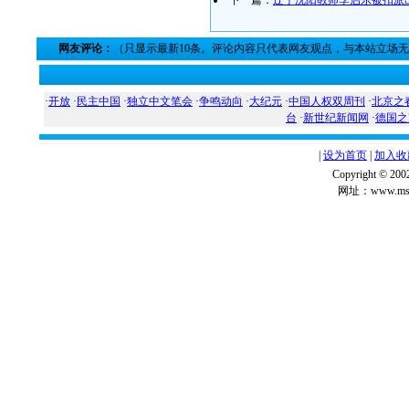
下一篇：
辽宁沈阳教师李启东被扣派
网友评论：
（只显示最新10条。评论内容只代表网友观点，与本站立场
·
开放
·
民主中国
·
独立中文笔会
·
争鸣动向
·
大纪元
·
中国人权双周刊
·
北京之
台
·
新世纪新闻网
·
德国之
|
设为首页
|
加入收
Copyright ©
网址：www.msg