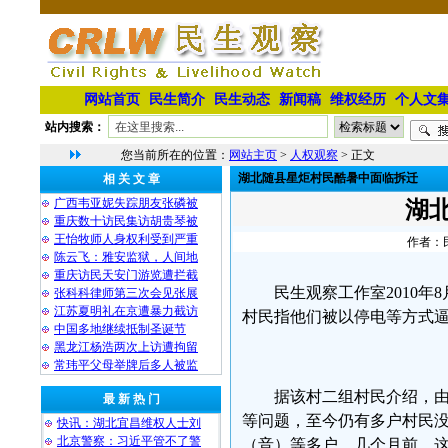
网站首页
民生简介
民生动态
新闻稿
维权经历
个人文
站内搜索：
您当前所在的位置：
网站主页
>
人权观察
> 正文
湖北随县星炬村民酷暑中面临拆迁
相 关 文 章
广西韦亚妮失踪朋友张磷被
湖
重庆数十访民集访胡贵琴被
王怡牧师人身权利受到严重
作者：民
陈云飞：雅安监狱，人间地
重庆访民天安门游览遭拦截
民生观察工作室2010
张科科律师第三次会见张展
江苏夏明礼在京遭暴力截访
村民指他们被以停电等方式
中国多地继续抵制圣诞节
黑龙江杨浩两次上访遭拘留
常玮平父母举牌后多人被监
据该村二组村民介绍，由
最 新 热 门
等问题，至今仍有多户村民
快讯：湖北宜昌维权人士刘
北京警察：习近平管不了警
（音）等多户。几个月前，