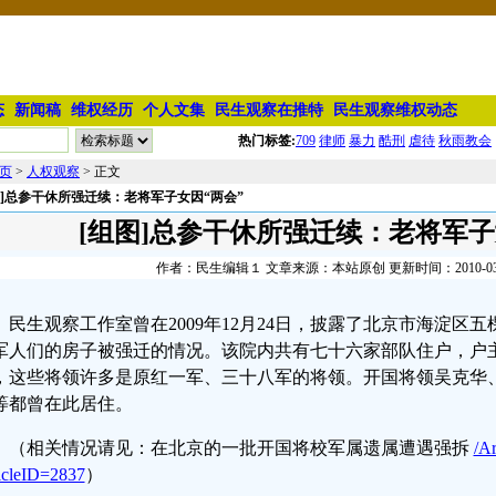
态
新闻稿
维权经历
个人文集
民生观察在推特
民生观察维权动态
热门标签:
709
律师
暴力
酷刑
虐待
秋雨教会
页
>
人权观察
> 正文
图]总参干休所强迁续：老将军子女因“两会”
[组图]总参干休所强迁续：老将军子
作者：民生编辑１ 文章来源：本站原创 更新时间：2010-03-10
民生观察工作室曾在
2009年12月24日，披露了北京市海淀区
军人们的房子被强迁的情况。该院内共有七十六家部队住户，户
，这些将领许多是原红一军、三十八军的将领。开国将领吴克华
等都曾在此居住。
（相关情况请见：在北京的一批开国将校军属遗属遭遇强拆
/Ar
icleID=2837
）