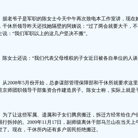
据老爷子是军职的陈女士今天中午再次致电本工作室讲，现在
，干休所领导昨天还找她隔壁的阿姨说：“过了两会就要大干，不
士说：“我们军职以上的这几户坚决不搬”。
陈女士还说：“我们代表父母维权的子女近日被各自单位的人谈
从2008年5月份开始，总参谋部管理保障部和干休所就要求这
驻京师团职领导干部集资合作建造房子。陈女士称，实际上就是
为了让这些军属、遗属和子女们腾房搬迁，拆迁方经常给住户们
强行拆掉的。2009年11月17日，副师级离休干部马兰山在当天上
世了。现在，干休所内还有多户居民拒绝搬迁。