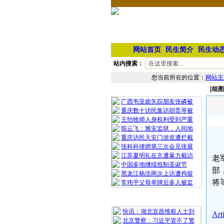
网站首页
民生简介
民生动
站内搜索：
您当前所在的位置：
网站主
[组
相 关 文 章
广西韦亚妮失踪朋友张磷被
重庆数十访民集访胡贵琴被
王怡牧师人身权利受到严重
陈云飞：雅安监狱，人间地
重庆访民天安门游览遭拦截
张科科律师第三次会见张展
江苏夏明礼在京遭暴力截访
老
中国多地继续抵制圣诞节
部
黑龙江杨浩两次上访遭拘留
将
常玮平父母举牌后多人被监
最 新 热 门
快讯：湖北宜昌维权人士刘
Art
北京警察：习近平管不了警