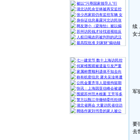
被以“污辱国家领导人”行
湖北访民余甘林被再安监控
张少杰家前仍有监控车辆 女
身份证信息暴露河北访民张
网友渺小（梁海怡）被以煽
续
苏州访民钱才珍找巡视组反
女
人权日喝农药被判刑的武汉
最高院批准 刘家财“煽动颠
随 机 推 荐
七一建党节 数十上海访民控
何家维围观被遣返引发严重
家属称曹顺利遗体不知去向
称有机密信息 屠夫吴淦将遭
公民金重齐等人迎接拘留期
快讯：上海因亚信峰会被逮
军
围观苏州范木根案 王芳等多
警方以甄江华撤销委托拒律
湖北省两会 大量访民省信访
网络作家刘书贵的家人被公
要
去