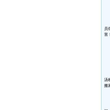
员
害
汤
搬