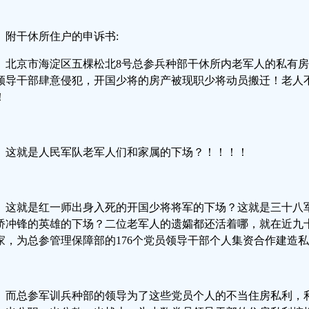
附干休所住户的申诉书:
北京市海淀区五棵松北8号总参兵种部干休所内老军人的私有
领导干部肆意侵犯，开国少将的房产被现职少将动员搬迁！老人
！
这就是人民军队老军人们和家属的下场？！！！！
这就是红一师出身入死的开国少将将军的下场？这就是三十八
桥冲锋的英雄的下场？二位老军人的遗孀都还活着哪，就在近九
家，为总参管理保障部的176个党员领导干部个人集资合作建造
而总参军训兵种部的领导为了这些党员个人的不当住房私利，