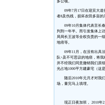
多公顷。
09年7月17日在迎宾
者8及伤残，损坏农田多亩的
09年10月集体代表言
判刑一年半。而引发集体上
局局长王波等全权负责的一
地痞等。
09年11月，在没有出
队>及不可思议的地痞，将我
并不经我们同意撤销我们原
光占地1000平方建豪宅（
随后2010年元月才对
场，量完马上填埋。
现正日夜加班， 201