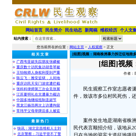
网站首页
民生简介
民生动态
新闻稿
维权经历
个人文
站内搜索：
您当前所在的位置：
网站主页
>
人权观察
> 正文
[组图]视频：湖南株洲暴力拆迁征地致
相 关 文 章
广西韦亚妮失踪朋友张磷被
[组图]视
重庆数十访民集访胡贵琴被
王怡牧师人身权利受到严重
作者：民
陈云飞：雅安监狱，人间地
重庆访民天安门游览遭拦截
民生观察工作室志愿者
张科科律师第三次会见张展
江苏夏明礼在京遭暴力截访
件，致该市多位村民死伤，还
中国多地继续抵制圣诞节
黑龙江杨浩两次上访遭拘留
常玮平父母举牌后多人被监
案件发生地是湖南省株
最 新 热 门
民代表言顺招介绍，该地从20
快讯：湖北宜昌维权人士刘
北京警察：习近平管不了警
日在当地的迎宾大道征地项