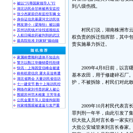
被以“污辱国家领导人”行
到八级伤残。
湖北访民余甘林被再安监控
张少杰家前仍有监控车辆 女
身份证信息暴露河北访民张
网友渺小（梁海怡）被以煽
村民们说，湖南株洲市
苏州访民钱才珍找巡视组反
人权日喝农药被判刑的武汉
权负责的拆迁指挥部，其中
最高院批准 刘家财“煽动颠
责实施暴力拆迁。
随 机 推 荐
家属称曹顺利遗体不知去向
警方以甄江华撤销委托拒律
2009年4月8日前，
快讯：上海因亚信峰会被逮
称有机密信息 屠夫吴淦将遭
基本农田，用于修建碎石厂。
湖北省两会 大量访民省信访
护，不被拆除，村民们对此
七一建党节 数十上海访民控
网络作家刘书贵的家人被公
围观苏州范木根案 王芳等多
公民金重齐等人迎接拘留期
何家维围观被遣返引发严重
2009年10月村民代
罪判刑一年半，由此引发了集
织大批人员对言长春一家实
大批公安城管来到言长春家