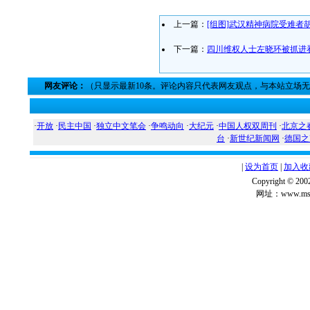
上一篇：
[组图]武汉精神病院受难者
下一篇：
四川维权人士左晓环被抓进
网友评论：
（只显示最新10条。评论内容只代表网友观点，与本站立场
·
开放
·
民主中国
·
独立中文笔会
·
争鸣动向
·
大纪元
·
中国人权双周刊
·
北京之
台
·
新世纪新闻网
·
德国之
|
设为首页
|
加入收
Copyright ©
网址：www.msg