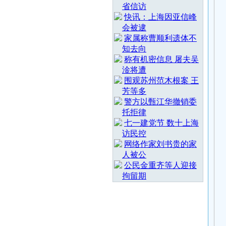
省信访
快讯：上海因亚信峰
会被逮
家属称曹顺利遗体不
知去向
称有机密信息 屠夫吴
淦将遭
围观苏州范木根案 王
芳等多
警方以甄江华撤销委
托拒律
七一建党节 数十上海
访民控
网络作家刘书贵的家
人被公
公民金重齐等人迎接
拘留期