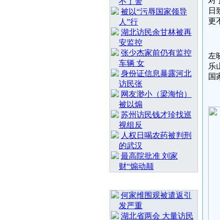
对
不了警
日
被以“污辱国家领导
更
人”行
湖北访民余甘林被再
安监控
张少杰家前仍有监控
左
车辆 女
乐
身份证信息暴露河北
国
访民张
网友渺小（梁海怡）
被以煽
苏州访民钱才珍找巡
视组反
人权日喝农药被判刑
的武汉
最高院批准 刘家
财“煽动颠
随 机 推 荐
何家维围观被遣返引
发严重
湖北省两会 大量访民