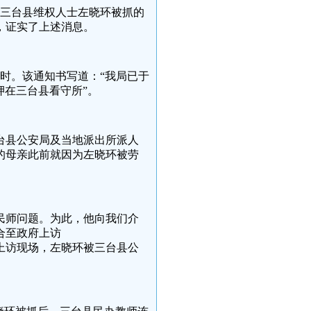
川省三台县维权人士左晓环被抓的
，证实了上述消息。
8时。该通知书写道：“我局已于
羁押在三台县看守所”。
台县公安局及当地派出所派人
的母亲此前就因为左晓环被劳
民师问题。为此，他向我们介
合至政府上访
师上访现场，左晓环被三台县公