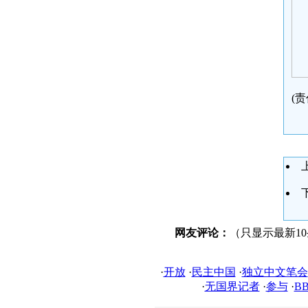
(责
网友评论：
（只显示最新1
·
开放
·
民主中国
·
独立中文笔会
·
无国界记者
·
参与
·
B