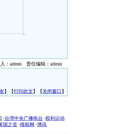
入：admin 责任编辑：admin
友
】【
打印此文
】【
关闭窗口
】
闻
·
台湾中央广播电台
·
权利运动
美国之音
·
维权网
·
博讯