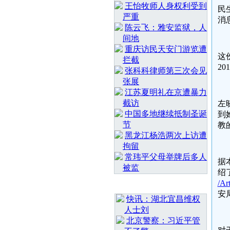
王怡牧师人身权利受到
民
严重
消
陈云飞：雅安监狱，人
间地
重庆访民天安门游览遭
这
拦截
2
张科科律师第三次会见
张展
江苏夏明礼在京遭暴力
截访
左
中国多地继续抵制圣诞
到
节
教
黑龙江杨浩两次上访遭
拘留
常玮平父母举牌后多人
据
被监
绍
/Ar
最 新 热 门
安
快讯：湖北宜昌维权
人士刘
北京警察：习近平管