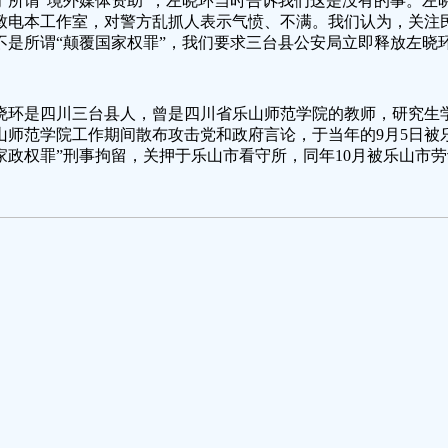
于所谓“境外媒体资助”，左晓环当时告诉我们这是没有的事。左
致电本工作室，对警方乱抓人表示气愤、不满。我们认为，关注
不是所谓“颠覆国家权罪”，我们要求三台县公安局立即释放左晓
晓环是四川三台县人，曾是四川省乐山师范学院的教师，研究生学
山师范学院工作期间散布攻击党和政府言论，于当年的9月5日被
家政权罪”刑事拘留，关押于乐山市看守所，同年10月被乐山市