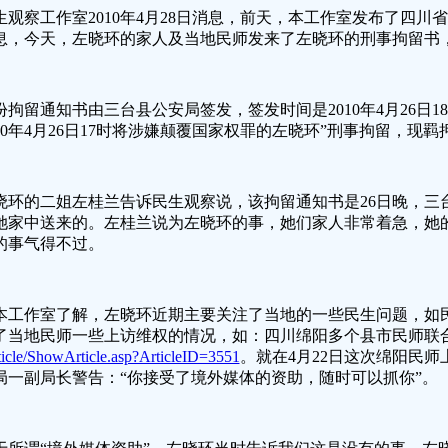
生观察工作室
2010年4月28日消息，前天，本工作室发布了四
息，今天，左晓环的家人及当地民师发来了左晓环的刑事拘留书
份拘留通知书由三台县公安局签发，签发时间是2010年4月26日1
010年4月26日17时将涉嫌颠覆国家权罪的左晓环”刑事拘留，现
晓环的二姐左桂兰告诉民生观察说，该拘留通知书是26日晚，三
她家中送来的。左桂兰说为左晓环的事，她们家人非常着急，她
的事气得不过。
本工作室了解，左晓环近期主要关注了当地的一些民生问题，如
了当地民师一些上访维权的情况，如：四川绵阳多个县市民师联
ticle/ShowArticle.asp?ArticleID=3551
。就在4月22日这次绵阳民
局一副局长警告：“你接受了境外媒体的资助，随时可以抓你”。