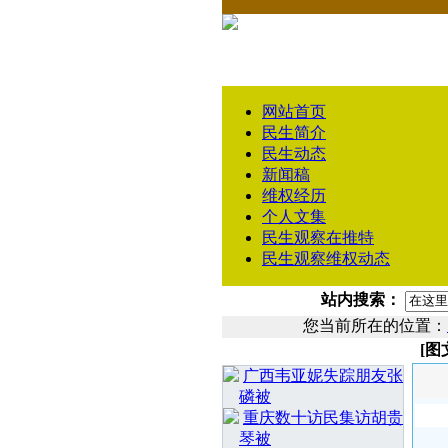
网站首页
民生简介
民生动态
新闻稿
维权经历
个人文集
民生观察在推特
民生观察维权动态
站内搜索：
您当前所在的位置：
[图
相 关 文 章
广西韦亚妮失踪朋友张
磷被
重庆数十访民集访胡贵
琴被