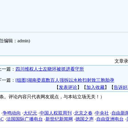
任编辑：admin)
文章录
上一篇：
四川维权人士左晓环被抓进看守所
下一篇：
[组图]湖南娄底数百人强拆以水枪扫射致三胞胎孕
【
发表评论
】【
加入收藏
】【
告诉好
0条。评论内容只代表网友观点，与本站立场无关！）
友情链接
·
争鸣动向
·
大纪元
·
中国人权双周刊
·
北京之春
·
中央社
·
自由新
BC
·
法国国际广播电台
·
新世纪新闻网
·
德国之声
·
自由亚洲电台
·