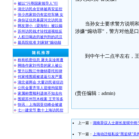
被以“污辱国家领导人”行
湖北访民余甘林被再安监控
张少杰家前仍有监控车辆 女
身份证信息暴露河北访民张
当孙女士要求警方说明
网友渺小（梁海怡）被以煽
涉嫌“煽动罪”，警方对他是
苏州访民钱才珍找巡视组反
人权日喝农药被判刑的武汉
最高院批准 刘家财“煽动颠
随 机 推 荐
到中午十二点半左右，
称有机密信息 屠夫吴淦将遭
网络作家刘书贵的家人被公
警方以甄江华撤销委托拒律
何家维围观被遣返引发严重
湖北省两会 大量访民省信访
公民金重齐等人迎接拘留期
(责任编辑：admin)
家属称曹顺利遗体不知去向
围观苏州范木根案 王芳等多
快讯：上海因亚信峰会被逮
七一建党节 数十上海访民控
上一篇：
湖南异议人士谢长发狱中终
下一篇：
上海动迁组私设“黑监狱”关