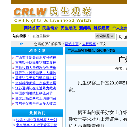
网站首页
民生简介
民生动态
新闻稿
维权经历
个人文
站内搜索：
您当前所在的位置：
网站主页
>
人权观察
> 正文
广州王岛牧师被以“煽动罪”传唤
相 关 文 章
广西韦亚妮失踪朋友张磷被
广
重庆数十访民集访胡贵琴被
王怡牧师人身权利受到严重
作者：民
陈云飞：雅安监狱，人间地
重庆访民天安门游览遭拦截
民生观察工作室
2010
张科科律师第三次会见张展
江苏夏明礼在京遭暴力截访
家。
中国多地继续抵制圣诞节
黑龙江杨浩两次上访遭拘留
常玮平父母举牌后多人被监
据王岛的妻子孙女士介绍
最 新 热 门
孙女士要求对方出示证件，
快讯：湖北宜昌维权人士刘
北京警察：习近平管不了警
位人员则穿着便服。