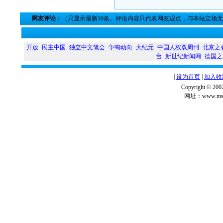
网友评论：
（只显示最新10条。评论内容只代表网友观点，与本站立场
·
开放
·
民主中国
·
独立中文笔会
·
争鸣动向
·
大纪元
·
中国人权双周刊
·
北京之
台
·
新世纪新闻网
·
德国之
|
设为首页
|
加入收
Copyright ©
网址：www.msg