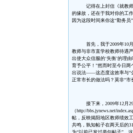
记得在上封信《就教师
的缘故，还在于我对你的工作
因为这段时间来你这“勤务员
首先，我于2009年10月27日
教师与非市直学校教师待遇严
出使大众信服的‘失衡’的理
育予公平！”然而时至今日两
出说法——这态度这效率与“
正常市长的做法吗？莫非“市
接下来，2009年12月
（http://bbs.jynews.n
帖，反映揭阳地区教师绩效
共鸣，孰知帖子在两天后的3
为“以前已发过类似帖子”，