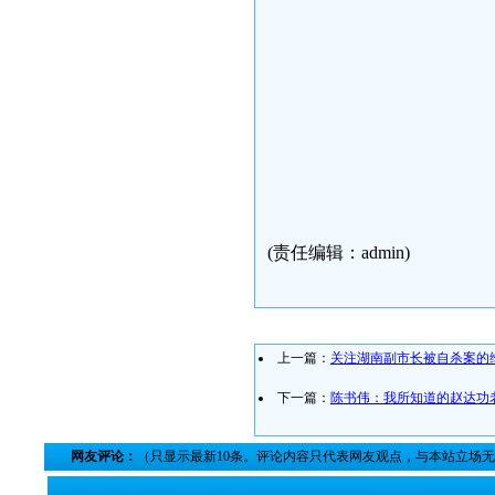
邱文
2010.
(责任编辑：admin)
上一篇：
关注湖南副市长被自杀案的
下一篇：
陈书伟：我所知道的赵达功
网友评论：
（只显示最新10条。评论内容只代表网友观点，与本站立场