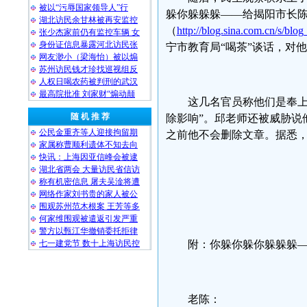
被以“污辱国家领导人”行
躲你躲躲躲——给揭阳市长陈
湖北访民余甘林被再安监控
（
http://blog.sina.com.cn/s/b
张少杰家前仍有监控车辆 女
身份证信息暴露河北访民张
宁市教育局“喝茶”谈话，对
网友渺小（梁海怡）被以煽
苏州访民钱才珍找巡视组反
人权日喝农药被判刑的武汉
最高院批准 刘家财“煽动颠
这几名官员称他们是奉上
随 机 推 荐
除影响”。邱老师还被威胁说
公民金重齐等人迎接拘留期
之前他不会删除文章。据悉
家属称曹顺利遗体不知去向
快讯：上海因亚信峰会被逮
民生观
湖北省两会 大量访民省信访
称有机密信息 屠夫吴淦将遭
2010-
网络作家刘书贵的家人被公
围观苏州范木根案 王芳等多
何家维围观被遣返引发严重
警方以甄江华撤销委托拒律
七一建党节 数十上海访民控
附：你躲你躲你躲躲躲
老陈：