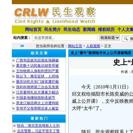
网站首页
民生简介
民生动态
新闻稿
维权经历
个人文
站内搜索：
您当前所在的位置：
网站主页
>
人权观察
> 正文
史上“最牛”教师给市长上公开课被喝茶
相 关 文 章
广西韦亚妮失踪朋友张磷被
史上
重庆数十访民集访胡贵琴被
王怡牧师人身权利受到严重
作者：民
陈云飞：雅安监狱，人间地
重庆访民天安门游览遭拦截
今天（
2010年1月1
张科科律师第三次会见张展
江苏夏明礼在京遭暴力截访
邱文权给揭阳市长陈奕威的
中国多地继续抵制圣诞节
威上公开课》，文中反映教
黑龙江杨浩两次上访遭拘留
大呼“太牛”了。
常玮平父母举牌后多人被监
最 新 热 门
快讯：湖北宜昌维权人士刘
北京警察：习近平管不了警
随后，民生观察联系上