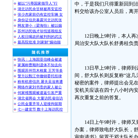
被以“污辱国家领导人”行
中，于是我们只得重新回到
湖北访民余甘林被再安监控
料交给该办公室人员后，离
张少杰家前仍有监控车辆 女
身份证信息暴露河北访民张
网友渺小（梁海怡）被以煽
苏州访民钱才珍找巡视组反
12日晚上9时许，本人
人权日喝农药被判刑的武汉
最高院批准 刘家财“煽动颠
局治安大队大队长舒勇桂负
随 机 推 荐
快讯：上海因亚信峰会被逮
家属称曹顺利遗体不知去向
13日早上9时许，律师
围观苏州范木根案 王芳等多
间，舒大队长则反复称“这几
警方以甄江华撤销委托拒律
称有机密信息 屠夫吴淦将遭
秘密的案件，律师提出会见在
网络作家刘书贵的家人被公
安机关应该在四十八小时内安
何家维围观被遣返引发严重
再次重复之前的答复。
湖北省两会 大量访民省信访
公民金重齐等人迎接拘留期
七一建党节 数十上海访民控
14日上午9时许，律师
办案，律师致电舒大队长，舒
审申请书》留置于邓大队长办