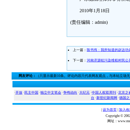
2010年1月18日
(责任编辑：admin)
上一篇：
陈书伟：我所知道的赵达功
下一篇：
河南济源铅污染维权村民公
网友评论：
（只显示最新10条。评论内容只代表网友观点，与本站立场
·
开放
·
民主中国
·
独立中文笔会
·
争鸣动向
·
大纪元
·
中国人权双周刊
·
北京之
台
·
新世纪新闻网
·
德国之
|
设为首页
|
加入收
Copyright ©
网址：www.msg