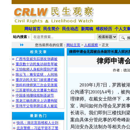
网站首页
民生简介
民生动态
新闻稿
维权经历
个人文
站内搜索：
您当前所在的位置：
网站主页
>
人权观察
> 正文
律师申请会见因被自杀副市长案入狱的
相 关 文 章
广西韦亚妮失踪朋友张磷被
律师申请
重庆数十访民集访胡贵琴被
王怡牧师人身权利受到严重
作者：德法理
陈云飞：雅安监狱，人间地
重庆访民天安门游览遭拦截
2010年1月7日，罗
张科科律师第三次会见张展
江苏夏明礼在京遭暴力截访
公拘通字[2010]A4号）
中国多地继续抵制圣诞节
理律师。在戴女士陪伴下，本
黑龙江杨浩两次上访遭拘留
室，询问如何办理会见罗茜
常玮平父母举牌后多人被监
长请示。我们即到三楼找到
最 新 热 门
案由具体分管此事的邓奇峰
快讯：湖北宜昌维权人士刘
局治安办及法制办等相关办
北京警察：习近平管不了警