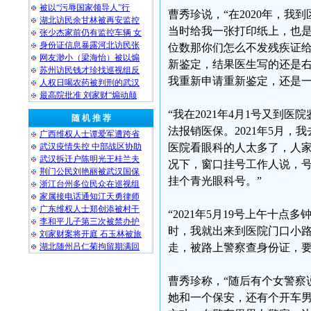
被以“污辱国家领导人”行
曹秀珍说，“在2020年，我
湖北访民余甘林被再安监控
当时给我一张打印纸上，也是写
张少杰家前仍有监控车辆 女
身份证信息暴露河北访民张
位数那你们怎么不发残疾证
网友渺小（梁海怡）被以煽
新鉴定，结果医生写的还是
苏州访民钱才珍找巡视组反
我重新申请重新鉴定，还是
人权日喝农药被判刑的武汉
最高院批准 刘家财“煽动颠
“我在2021年4月1号又
随 机 推 荐
法报销医保。2021年5月
广西维权人士谭爱军遭跨省
武汉疫情失控 中部战区协助
医院看眼科的人太多了，人
武汉拆迁户陈明光王桂兰夫
况下，窗口挂号工作人说，
荆门公民刘艳丽被武汉国保
挂个青光眼科号。”
浙江台州多位民众在巡视组
家属接电话通知江天勇律师
广东维权人士郑创添被村干
“2021年5月19号上午十
李和平儿子第三次被禁办护
时，我就出来到医院门口小
刘家财案将开庭 石玉林被旅
湖北随州吕仁菊拘留期满回
走，被路上警察查身份证，要
曹秀珍称，“随后有个女警察
她和一个保安，还有个开车