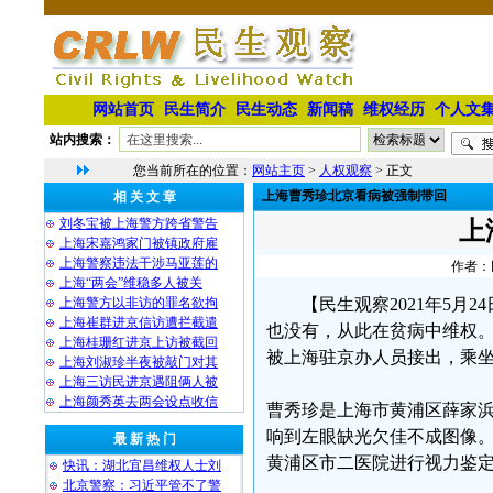
网站首页
民生简介
民生动态
新闻稿
维权经历
个人文
站内搜索：
您当前所在的位置：
网站主页
>
人权观察
> 正文
上海曹秀珍北京看病被强制带回
相 关 文 章
刘冬宝被上海警方跨省警告
上
上海宋嘉鸿家门被镇政府雇
上海警察违法干涉马亚莲的
作者：民
上海“两会”维稳多人被关
上海警方以非访的罪名欲拘
【民生观察2021年5
上海崔群进京信访遭拦截遣
也没有，从此在贫病中维权。
上海桂珊红进京上访被截回
被上海驻京办人员接出，乘
上海刘淑珍半夜被敲门对其
上海三访民进京遇阻俩人被
上海颜秀英去两会设点收信
曹秀珍是上海市黄浦区薛家浜
响到左眼缺光欠佳不成图像。
最 新 热 门
黄浦区市二医院进行视力鉴定，
快讯：湖北宜昌维权人士刘
北京警察：习近平管不了警