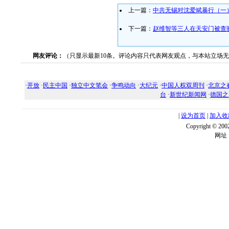
上一篇：
中共无锡对沈爱斌暴行（一
下一篇：
赵维智等三人在天安门被查
网友评论：
（只显示最新10条。评论内容只代表网友观点，与本站立场
·
开放
·
民主中国
·
独立中文笔会
·
争鸣动向
·
大纪元
·
中国人权双周刊
·
北京之
台
·
新世纪新闻网
·
德国之
|
设为首页
|
加入收
Copyright ©
网址：w