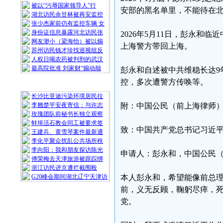
被以“污辱国家领导人”行
安部的黑名单里，不能待在
湖北访民余甘林被再安监控
张少杰家前仍有监控车辆 女
身份证信息暴露河北访民张
2026年5月11日，彭永
网友渺小（梁海怡）被以煽
上海警方带回上海。
苏州访民钱才珍找巡视组反
人权日喝农药被判刑的武汉
最高院批准 刘家财“煽动颠
彭永和自述被中共维稳长达9
控，多次遭警方传唤等。
随 机 推 荐
长沙比亚迪污染环境居民拉
李翘楚平安夜寄信：与许志
附：中国公民（前上海律师
玫瑰团队前秘书长独立观察
蚌埠活石教会同工被要求签
致：中国共产党总书记习近
王建兵、黄雪琴案件最新通
李化平聚众扰乱公共场所秩
李向阳：我和朋友探访陈光
申请人：彭永和，中国公民（
傅荣梅去天津旅游被跟踪绑
浙江访民进京遭拦截围殴
G20峰会期间湖北辽宁天津访
本人彭永和，希望能像前总理
前，义无反顾，鞠躬尽瘁，死
党。