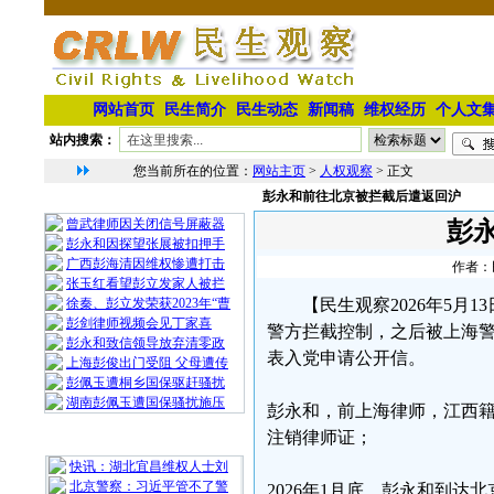
网站首页
民生简介
民生动态
新闻稿
维权经历
个人文
站内搜索：
您当前所在的位置：
网站主页
>
人权观察
> 正文
彭永和前往北京被拦截后遣返回沪
相 关 文 章
曾武律师因关闭信号屏蔽器
彭
彭永和因探望张展被扣押手
广西彭海清因维权惨遭打击
作者：民
张玉红看望彭立发家人被拦
徐秦、彭立发荣获2023年“曹
【民生观察2026年5
彭剑律师视频会见丁家喜
警方拦截控制，之后被上海
彭永和致信领导放弃清零政
表入党申请公开信。
上海彭俊出门受阻 父母遭传
彭佩玉遭桐乡国保驱赶骚扰
湖南彭佩玉遭国保骚扰施压
彭永和，前上海律师，江西籍
注销律师证；
最 新 热 门
快讯：湖北宜昌维权人士刘
北京警察：习近平管不了警
2026年1月底，彭永和到