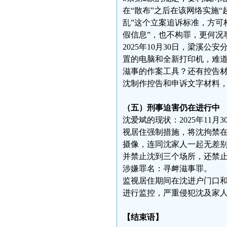
在“散布”之后在该网络实施“
乱”这个立案追诉标准，方可
假信息”，也不构罪，更何况
2025年10月30日，梁溪
置的电脑和全新打印机，难
滋事的作案工具？还有控告
沈制作控告和申诉文字材料
（五）刑事迫害仍在进行中
沈爱斌的现状：2025年11
视居住强制措施，将沈拘禁
摄像，连同沈家人一起无差别
并禁止沈到三个场所，还禁止
涉嫌罪名：寻衅滋事罪。
监视居住期间在沈进户门口
进行监控，严重侵犯沈及家
【结束语】