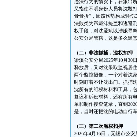
违法行为的情况下，在派出
又指使不明身份人员将沈殴打
骨骨折”，因该伤势构成轻伤
法败类为帮戴沣掩盖和逃避
权手段，对沈爱斌以涉嫌寻
公安分局管辖，这是多么黑
（二）非法抓捕，滥权扣押
梁溪公安分局2025年10月3
释放后，又对沈采取监视居
两个监控摄像，一个对着沈家
时刻盯着不让沈出门。抓捕
沈所有的维权材料和工具，
复议和诉讼材料，还有所有电
单和制作搜查笔录，直到20
是，当时还把沈的电动自行
（三）第二次滥权扣押
2026年4月16日，无锡