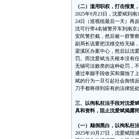
（二）滥用职权，打击报复，
2025年9月23日，沈爱斌
24日（巡视组最后一天）再
沈可行带4名辅警开车到南京
安民警拦截，然后被一群警
副局长说要把沈移交给无锡，
梁溪区办案中心，然后以沈爱
罚。而沈爱斌当天根本没有
无锡司法败类的这种处罚，
通过卑鄙手段收买和腐蚀了
斌的行为一旦引起社会舆情
刀手都将得到应有的法律惩
三、以徇私枉法手段对沈爱
具和资料，阻止沈爱斌揭露民
（一）颠倒黑白，以徇私枉
2025年10月27日，沈爱