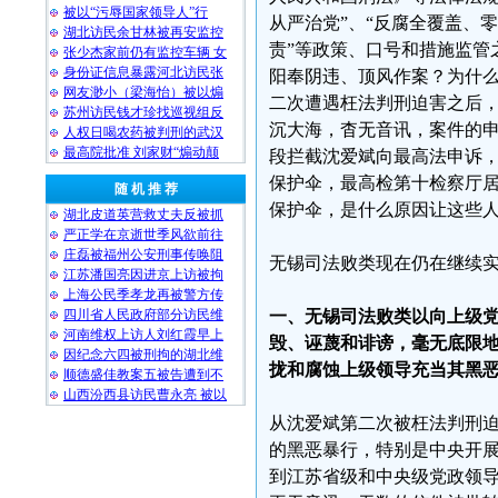
被以“污辱国家领导人”行
从严治党”、“反腐全覆盖、零
湖北访民余甘林被再安监控
责”等政策、口号和措施监管
张少杰家前仍有监控车辆 女
身份证信息暴露河北访民张
阳奉阴违、顶风作案？为什么
网友渺小（梁海怡）被以煽
二次遭遇枉法判刑迫害之后
苏州访民钱才珍找巡视组反
沉大海，杳无音讯，案件的
人权日喝农药被判刑的武汉
最高院批准 刘家财“煽动颠
段拦截沈爱斌向最高法申诉
保护伞，最高检第十检察厅
随 机 推 荐
保护伞，是什么原因让这些
湖北皮道英营救丈夫反被抓
严正学在京逝世季风欲前往
庄磊被福州公安刑事传唤阻
无锡司法败类现在仍在继续
江苏潘国亮因进京上访被拘
上海公民季孝龙再被警方传
四川省人民政府部分访民维
一、无锡司法败类以向上级
河南维权上访人刘红霞早上
毁、诬蔑和诽谤，毫无底限
因纪念六四被刑拘的湖北维
拢和腐蚀上级领导充当其黑
顺德盛佳教案五被告遭到不
山西汾西县访民曹永亮 被以
从沈爱斌第二次被枉法判刑
的黑恶暴行，特别是中央开展
到江苏省级和中央级党政领