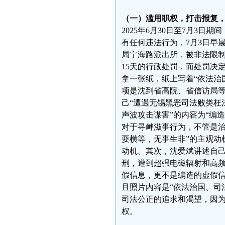
（一）滥用职权，打击报复，
2025年6月30日至7月3
有任何违法行为，7月3日早
局宁海路派出所，被非法限制
15天的行政处罚，而处罚决
拿一张纸，纸上写着“依法治
项是沈到省高院、省信访局
己“遭遇无锡黑恶司法败类枉
声波攻击谋害”的内容为“编造
对于寻衅滋事行为，不管是治
耍横等，无事生非”的主观动
动机。其次，沈爱斌讲述自己
刑，遭到超强电磁辐射和高频
假信息，更不是编造的虚假
且照片内容是“依法治国、司
司法公正的追求和渴望，因
权。