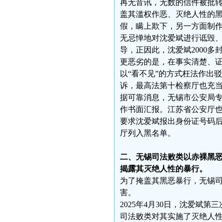
再无音讯，无数的信件被批
盖其滥权作恶、灭绝人性的
假，瞒上欺下，另一方面制
无忌惮地对沈爱斌进行诋毁、
导，正因此，沈爱斌2000
更恶劣的是，在事实清楚、
以“看不见”的方式枉法作出
诉，最高法第十检察厅也充
据可靠消息，无锡市公安局专
作书面汇报。江苏省公安厅也
要求沈爱斌报出身份证号码
厅列入黑名单。
二、无锡司法败类以赤裸黑
揭露其灭绝人性的暴行。
为了掩盖其黑恶暴行，无锡
害。
2025年4月30日，沈爱
司法败类对其实施了灭绝人