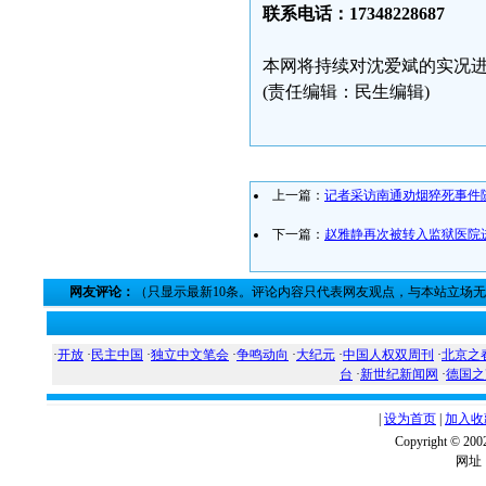
联系电话：17348228687
本网将持续对沈爱斌的实况
(责任编辑：民生编辑)
上一篇：
记者采访南通劝烟猝死事件
下一篇：
赵雅静再次被转入监狱医院
网友评论：
（只显示最新10条。评论内容只代表网友观点，与本站立场
·
开放
·
民主中国
·
独立中文笔会
·
争鸣动向
·
大纪元
·
中国人权双周刊
·
北京之
台
·
新世纪新闻网
·
德国之
|
设为首页
|
加入收
Copyright ©
网址：w