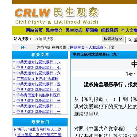
网站首页
民生简介
民生动态
新闻稿
维权经历
个人文
站内搜索：
您当前所在的位置：
网站主页
>
人权观察
> 正文
中共无锡对沈爱斌暴行（九）
相 关 文 章
中共无锡对沈爱斌暴行（八
中共无锡对沈爱斌暴行（七
中共无锡对沈爱斌暴行（六
作者：民
广东高院设下连环“杀威棒
中共无锡对沈爱斌暴行（五
滥权掩盖黑恶暴行，报
中共无锡对沈爱斌暴行（四
许冬青因遭中共酷刑和医疗
从【系列报道（一）】到【
中共无锡对沈爱斌暴行（三
中共无锡对沈爱斌暴行（二
谋对沈爱斌犯下的灭绝人性
中共无锡对沈爱斌暴行（一
脑海里呈现。
最 新 热 门
对照《中国共产党章程》、
快讯：湖北宜昌维权人士刘
北京警察：习近平管不了警
人民共和国刑法》等法律法规