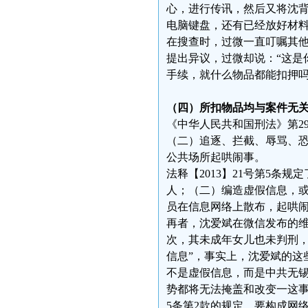
心，进行传讯，然后又将沈
电脑键盘，还有已经放好材料
在搜查时，过微一直叮嘱其
提出异议，过微却说：“这是
手续，就什么物品都能扣押
（四）所扣物品均与案件无
《中华人民共和国刑法》第2
（二）追逐、拦截、辱骂、
公共场所起哄闹事。
法释【2013】21号第5
人；（二）编造虚假信息，
员在信息网络上散布，起哄
再者，沈爱斌在微信发布的维
次，其未成年女儿也未判刑，
信息”，事实上，沈爱斌的这
不是虚假信息，而是中共无
势都将无法掩盖和改变一这事实
5条第2款的规定，要构成网