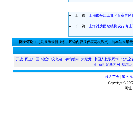
上一篇：
上海市莘庄工业区百案告区长
下一篇：
上海讨房团继续抗议行动 
网友评论：
（只显示最新10条。评论内容只代表网友观点，与本站立场
·
开放
·
民主中国
·
独立中文笔会
·
争鸣动向
·
大纪元
·
中国人权双周刊
·
北京之
台
·
新世纪新闻网
·
德国之
|
设为首页
|
加入收
Copyright ©
网址：w