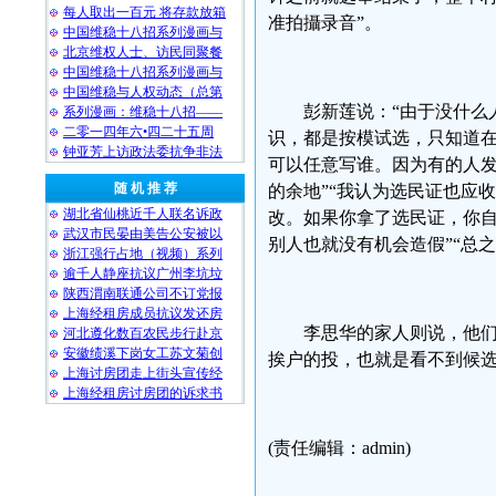
每人取出一百元 将存款放箱
准拍攝录音”。
中国维稳十八招系列漫画与
北京维权人士、访民同聚餐
中国维稳十八招系列漫画与
中国维稳与人权动态（总第
彭新莲说：“由于没什么
系列漫画：维稳十八招——
二零一四年六•四二十五周
识，都是按模试选，只知道在
钟亚芳上访政法委抗争非法
可以任意写谁。因为有的人
随 机 推 荐
的余地”“我认为选民证也应
湖北省仙桃近千人联名诉政
改。如果你拿了选民证，你
武汉市民晏由美告公安被以
别人也就没有机会造假”“总
浙江强行占地（视频）系列
逾千人静座抗议广州李坑垃
陕西渭南联通公司不订党报
上海经租房成员抗议发还房
李思华的家人则说，他
河北遵化数百农民步行赴京
安徽绩溪下岗女工苏文菊创
挨户的投，也就是看不到候
上海讨房团走上街头宣传经
上海经租房讨房团的诉求书
(责任编辑：admin)