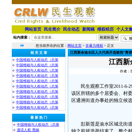
网站首页
民生简介
民生动态
新闻稿
维权经历
个人文
站内搜索：
您当前所在的位置：
网站主页
>
非暴力维权
> 正文
江西新余渝水区人大代表开选被指“离谱
相 关 文 章
中国维稳与人权动态（总第
江西新
中国维稳与人权动态（总第
中国维稳与人权动态（总第
作者：民
中国维稳与人权动态（总第
中国维稳与人权动态（总第
民生观察工作室2011-
中国维稳与人权动态（总第
中国维稳与人权动态（总第
该区所辖的多个居委会、村委
中国维稳与人权动态（总第
区通洲街道办事处的独立候
中国维稳与人权动态（总第
中国维稳与人权动态（总第
最 新 热 门
彭新莲是渝水区城北街道
中国维稳与人权动态（总第
漫话人权·甩锅
钟之前就选举结束了，整个