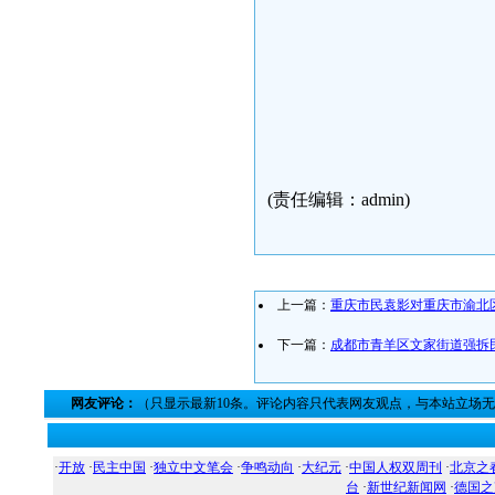
2009年
(责任编辑：admin)
上一篇：
重庆市民袁影对重庆市渝北
下一篇：
成都市青羊区文家街道强拆
网友评论：
（只显示最新10条。评论内容只代表网友观点，与本站立场
·
开放
·
民主中国
·
独立中文笔会
·
争鸣动向
·
大纪元
·
中国人权双周刊
·
北京之
台
·
新世纪新闻网
·
德国之