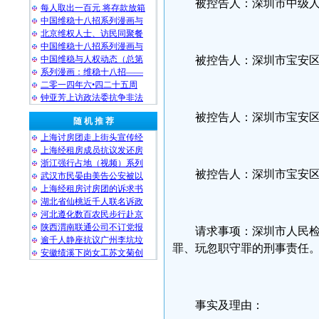
被控告人：深圳市中级
每人取出一百元 将存款放箱
中国维稳十八招系列漫画与
北京维权人士、访民同聚餐
中国维稳十八招系列漫画与
中国维稳与人权动态（总第
被控告人：深圳市宝安
系列漫画：维稳十八招——
二零一四年六•四二十五周
钟亚芳上访政法委抗争非法
被控告人：深圳市宝安
随 机 推 荐
上海讨房团走上街头宣传经
上海经租房成员抗议发还房
浙江强行占地（视频）系列
被控告人：深圳市宝安区人
武汉市民晏由美告公安被以
上海经租房讨房团的诉求书
湖北省仙桃近千人联名诉政
河北遵化数百农民步行赴京
陕西渭南联通公司不订党报
请求事项：深圳市人民
逾千人静座抗议广州李坑垃
罪、玩忽职守罪的刑事责任
安徽绩溪下岗女工苏文菊创
事实及理由：