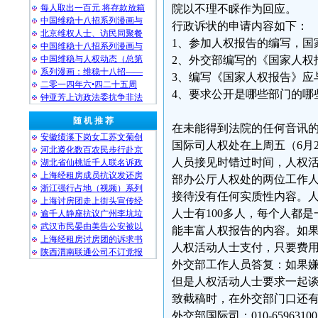
院以不理不睬作为回应。
每人取出一百元 将存款放箱
中国维稳十八招系列漫画与
行政诉状的申请内容如下：
北京维权人士、访民同聚餐
1、参加人权报告的编写，国
中国维稳十八招系列漫画与
2、外交部编写的《国家人权
中国维稳与人权动态（总第
系列漫画：维稳十八招——
3、编写《国家人权报告》应
二零一四年六•四二十五周
4、要求公开是哪些部门的哪
钟亚芳上访政法委抗争非法
随 机 推 荐
在未能得到法院的任何音讯
安徽绩溪下岗女工苏文菊创
国际司人权处在上周五（6月2
河北遵化数百农民步行赴京
人员接见时错过时间，人权活
湖北省仙桃近千人联名诉政
上海经租房成员抗议发还房
部办公厅人权处的两位工作
浙江强行占地（视频）系列
接待没有任何实质性内容。
上海讨房团走上街头宣传经
人士有100多人，每个人都
逾千人静座抗议广州李坑垃
武汉市民晏由美告公安被以
能丰富人权报告的内容。如
上海经租房讨房团的诉求书
人权活动人士支付，只要费
陕西渭南联通公司不订党报
外交部工作人员答复：如果
但是人权活动人士要求一起
致截稿时，在外交部门口还
外交部国际司：010-65963100