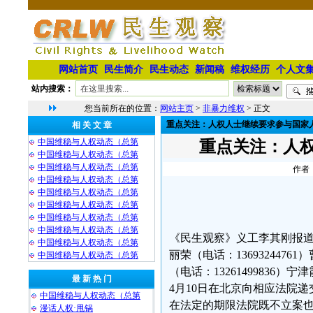
网站首页
民生简介
民生动态
新闻稿
维权经历
个人文
站内搜索：
您当前所在的位置：
网站主页
>
非暴力维权
> 正文
重点关注：人权人士继续要求参与国家
相 关 文 章
中国维稳与人权动态（总第
重点关注：人
中国维稳与人权动态（总第
中国维稳与人权动态（总第
作者：
中国维稳与人权动态（总第
中国维稳与人权动态（总第
中国维稳与人权动态（总第
中国维稳与人权动态（总第
中国维稳与人权动态（总第
《民生观察》义工李其刚报
中国维稳与人权动态（总第
丽荣（电话：13693244761
中国维稳与人权动态（总第
（电话：13261499836）宁津
最 新 热 门
4月10日在北京向相应法院
中国维稳与人权动态（总第
在法定的期限法院既不立案也
漫话人权·甩锅