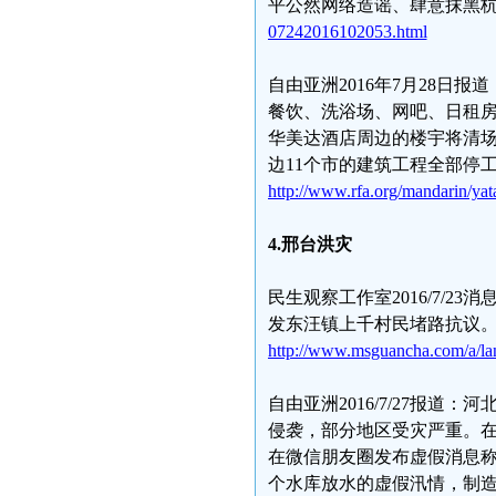
平公然网络造谣、肆意抹黑
07242016102053.html
自由亚洲2016年7月28日
餐饮、洗浴场、网吧、日租
华美达酒店周边的楼宇将清
边11个市的建筑工程全部停
http://www.rfa.org/mandarin/ya
4.
邢台洪灾
民生观察工作室2016/7/
发东汪镇上千村民堵路抗议。
http://www.msguancha.com/a/l
自由亚洲2016/7/27报
侵袭，部分地区受灾严重。
在微信朋友圈发布虚假消息称
个水库放水的虚假汛情，制