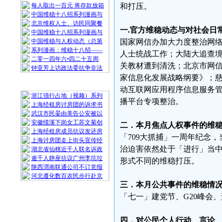
每人取出一百元 将存款放箱
和打压。
中国维稳十八招系列漫画与
北京维权人士、访民同聚餐
一.官方维稳动态与对社会日
中国维稳十八招系列漫画与
中国维稳与人权动态（总第
国家网信办加大力度整治网络
系列漫画：维稳十八招——
人士统战工作；大陆大追查
二零一四年六•四二十五周
关教材遭到清洗；北京市网
钟亚芳上访政法委抗争非法
家信息化发展战略纲要》；
随 机 推 荐
动互联网应用程序信息服务管
浙江强行占地（视频）系列
播平台专项整治。
上海经租房讨房团的诉求书
武汉市民晏由美告公安被以
安徽绩溪下岗女工苏文菊创
二．本月焦点人权事件的维
上海经租房成员抗议发还房
「709大抓捕」一周年纪念
上海讨房团走上街头宣传经
治迫害依然处于「进行」当中
湖北省仙桃近千人联名诉政
逾千人静座抗议广州李坑垃
形式不同的维稳打压。
陕西渭南联通公司不订党报
河北遵化数百农民步行赴京
三．本月公共事件的维稳情
「七一」建党节、G20峰会
四．对公民个人行动、言论