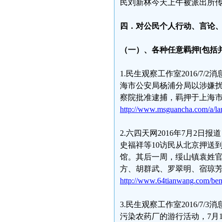
民刘新林今天上午被派出所
四．对公民个人行动、言论
（一）、各种任意羁押[
包括
1.民生观察工作室2016/7
海市公安局杨浦分局以涉嫌
察院批准逮捕，羁押于上海
http://www.msguancha.com/a/l
2.六四天网2016年7月2日报
史福祥等10访民从北京押送
馆。其后一周，绥山镇袁姓
方、胡群武、罗翠明、宿琼
http://www.64tianwang.com/be
3.民生观察工作室2016/
污染农药厂的游行活动，7月