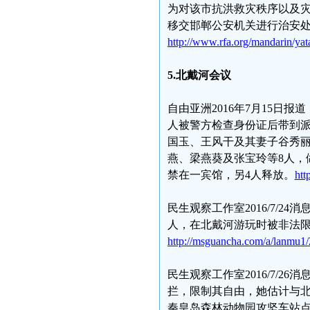
为对该市抗洪救灾秩序以及
移交邯郸公安机关进行治安处
http://www.rfa.org/mandarin/ya
5.
北戴河会议
自由亚洲2016年7月15日
人被警方检查身份证后带到
国玉、王风干及其妻子谷秀
燕、梁燕葵及张宝玲等8人，
禁在一宾馆，另4人释放。
htt
民生观察工作室2016/7/
人，在北戴河游玩时被非法
http://msguancha.com/a/lanmu1
民生观察工作室2016/7/
拦，限制其自由，她估计与
秦皇岛森林动物园攻坚车站