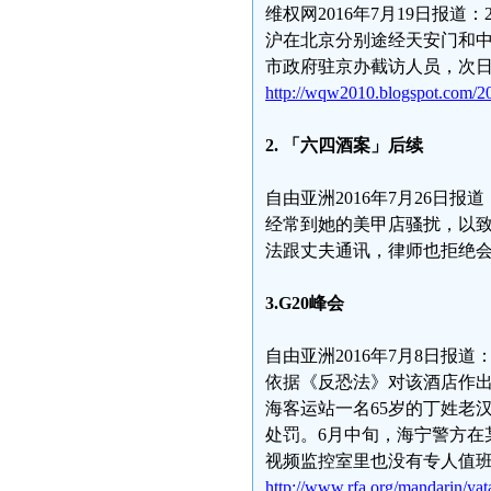
维权网2016年7月19日报道
沪在北京分别途经天安门和
市政府驻京办截访人员，次日
http://wqw2010.blogspot.com/2
2.
「六四酒案」后续
自由亚洲2016年7月26
经常到她的美甲店骚扰，以
法跟丈夫通讯，律师也拒绝
3.G20
峰会
自由亚洲2016年7月8日
依据《反恐法》对该酒店作出
海客运站一名65岁的丁姓老
处罚。6月中旬，海宁警方在
视频监控室里也没有专人值班
http://www.rfa.org/mandarin/ya