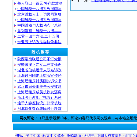
下一篇：
中国维稳与人权动态（总第五十
每人取出一百元 将存款放箱
中国维稳十八招系列漫画与
北京维权人士、访民同聚餐
中国维稳十八招系列漫画与
中国维稳与人权动态（总第
系列漫画：维稳十八招——
二零一四年六•四二十五周
钟亚芳上访政法委抗争非法
随 机 推 荐
陕西渭南联通公司不订党报
安徽绩溪下岗女工苏文菊创
湖北省仙桃近千人联名诉政
上海讨房团走上街头宣传经
上海经租房讨房团的诉求书
武汉市民晏由美告公安被以
上海经租房成员抗议发还房
浙江强行占地（视频）系列
逾千人静座抗议广州李坑垃
河北遵化数百农民步行赴京
网友评论：
（只显示最新10条。评论内容只代表网友观点，与本站立场
·
开放
·
民主中国
·
独立中文笔会
·
争鸣动向
·
大纪元
·
中国人权双周刊
·
北京之