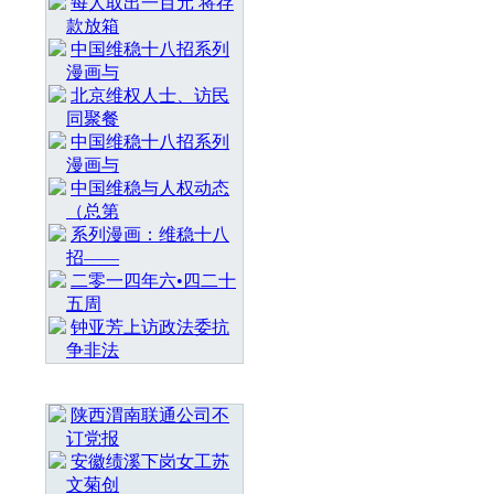
每人取出一百元 将存
款放箱
中国维稳十八招系列
漫画与
北京维权人士、访民
同聚餐
中国维稳十八招系列
漫画与
中国维稳与人权动态
（总第
系列漫画：维稳十八
招——
二零一四年六•四二十
五周
钟亚芳上访政法委抗
争非法
随 机 推 荐
陕西渭南联通公司不
订党报
安徽绩溪下岗女工苏
文菊创