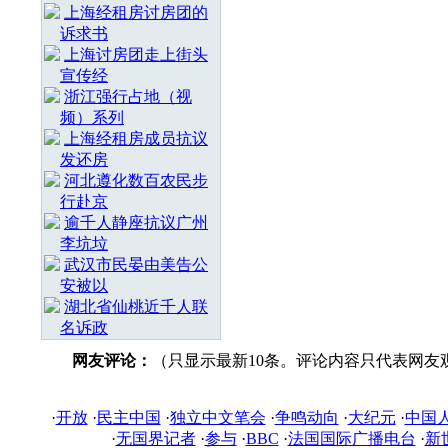
上海经租房讨房团的
诉求书
上海讨房团走上街头
宣传经
浙江强行占地（视
频）系列
上海经租房成员抗议
发还房
河北遵化数百农民步
行赴京
逾千人静座抗议广州
李坑垃
武汉市民晏由美告公
安被以
湖北省仙桃近千人联
名诉政
网友评论：
（只显示最新10条。评论内容只代表网友
·
开放
·
民主中国
·
独立中文笔会
·
争鸣动向
·
大纪元
·
中国
·
无国界记者
·
参与
·
BBC
·
法国国际广播电台
·
新