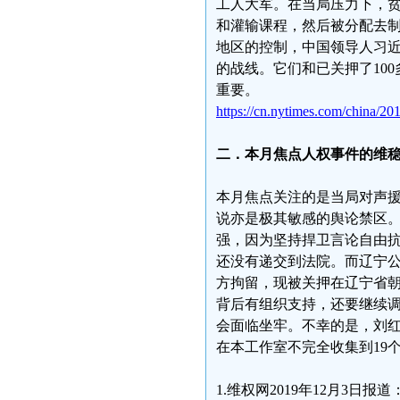
工人大军。在当局压力下，
和灌输课程，然后被分配去
地区的控制，中国领导人习
的战线。它们和已关押了10
重要。
https://cn.nytimes.com/china/20
二．本月焦点人权事件的维
本月焦点关注的是当局对声
说亦是极其敏感的舆论禁区
强，因为坚持捍卫言论自由
还没有递交到法院。而辽宁公
方拘留，现被关押在辽宁省
背后有组织支持，还要继续
会面临坐牢。不幸的是，刘
在本工作室不完全收集到19
1.维权网2019年12月3