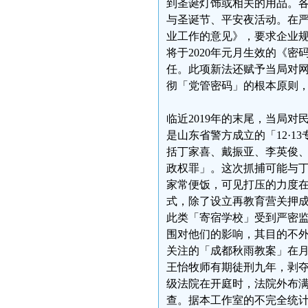
到圣诞灯饰或相关的用品。
与圣诞节、平安夜活动。在
业工作的意见》，要求企业
将于2020年元月生效的《
任。此项新法还赋予当局对
彻「党管密码」的根本原则
临近2019年的末尾，当局
是山东省警方成立的「12·1
括丁家喜、戴振亚、李英俊
政权罪」。这次抓捕可能与丁
家常便饭，可见打压的力度
式，除了设立再教育营关押
此类「寄宿学校」受到严密
围对他们的影响，其目的不
关注的「成都秋雨教案」在
王怡牧师有期徒刑九年，剥
级法院在开庭时，法院外布
查。据本工作室的不完全统计