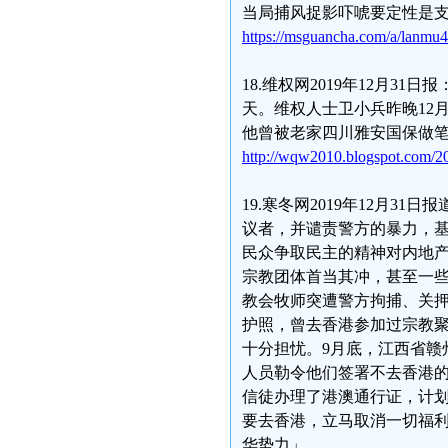
当局捕风捉影吓唬要定性是
https://msguancha.com/a/lanmu
18.维权网2019年12月3
天。维权人士卫小兵昨晚12
他曾被老家四川雅安国保做
http://wqw2010.blogspot.com/2
19.寒冬网2019年12月
议者，并谴责警方的暴力，
民众争取民主的精神对内地
宗教团体首当其冲，甚至一些
教会牧师突遭警方拘捕、关
护照，曾去香港参加过宗教
十分担忧。9月底，江西省赣
人员勒令他们签署不去香港
信徒办理了港澳通行证，计划
要去香港，立马取消一切福
华势力」。