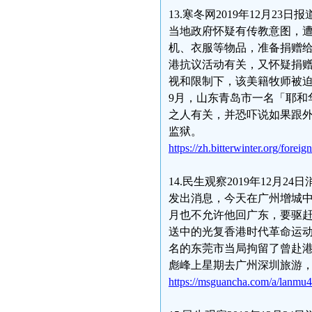
13.寒冬网2019年12月
当地政府怀疑有传教意图，
机、衣服等物品，准备捐赠
港抗议活动有关，又怀疑捐
视和限制下，该美籍牧师被
9月，山东青岛市一名「耶和
之人有关，并恐吓说如果跟
监狱。
https://zh.bitterwinter.org/forei
14.民生观察2019年12月
发出消息，今天在广州增城
月也不允许他回广东，要驱
送中的光复香港时代革命运
名的东莞市当局拘留了曾赴
彪峰上星期去广州深圳旅游
https://msguancha.com/a/lanmu