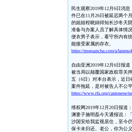
民生观察2019年12月6
件已在11月26日被延迟两个月
的姐姐程晓娟得知长沙冬天
准备与办案人员了解具体情
便衣男子表示，看守所内有
能接受家属的存衣。
https://msguancha.com/a/lanmu
自由亚洲2019年12月6
被当局以颠覆国家政权罪关押
五（6日）对本台表示，近日
案件拖延，是对被告人不公平
https://www.rfa.org/cantonese/
维权网2019年12月20日
渊妻子施明磊今天通报说：
沙国安给我监视居住，至今
保卡未归还。老公，你为公