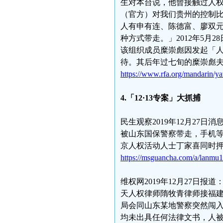
生对本台说，他曾接触过人权
（官方）对我们贵州的控制
人有申有连、陈德富、廖双
种方式带走。」2012年5
该组织成员糜崇彪因发起「
待。其后年过七旬的糜崇彪
https://www.rfa.org/mandarin/y
4.「12·13专案」大抓捕
民生观察2019年12月27日
被山东国保警察带走，手机
京人权活动人士丁家喜同时押
https://msguancha.com/a/lanmu
维权网2019年12月27日
天人权律师隋牧青律师接福建
局会同山东某地警察突然闯
均未出具任何法律文书，人