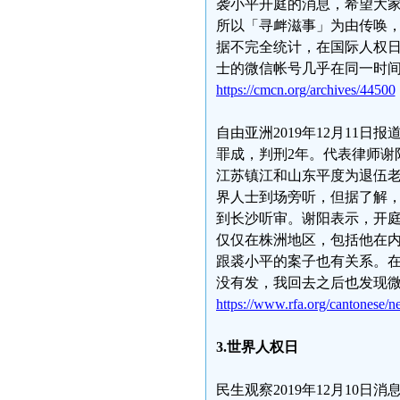
袭小平开庭的消息，希望大
所以「寻衅滋事」为由传唤，
据不完全统计，在国际人权
士的微信帐号几乎在同一时
https://cmcn.org/archives/44500
自由亚洲2019年12月11
罪成，判刑2年。代表律师谢
江苏镇江和山东平度为退伍老
界人士到场旁听，但据了解
到长沙听审。谢阳表示，开
仅仅在株洲地区，包括他在内
跟裘小平的案子也有关系。
没有发，我回去之后也发现
https://www.rfa.org/cantonese
3.世界人权日
民生观察2019年12月10