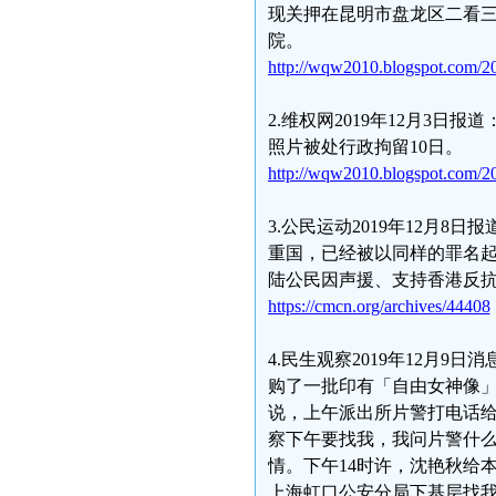
现关押在昆明市盘龙区二看三监
院。
http://wqw2010.blogspot.com/20
2.维权网2019年12月3
照片被处行政拘留10日。
http://wqw2010.blogspot.com/2
3.公民运动2019年12月8
重国，已经被以同样的罪名
陆公民因声援、支持香港反
https://cmcn.org/archives/44408
4.民生观察2019年12月
购了一批印有「自由女神像
说，上午派出所片警打电话
察下午要找我，我问片警什
情。下午14时许，沈艳秋给
上海虹口公安分局下基层找我的