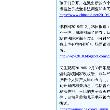
孩子们分开。在派出所的六
饿着肚子接受非法调查和询
https://www.chinaaid.net/2019/1
维权网2019年12月28日
不一般，遍地都满了便衣，
站在法院对面不过3、4分钟
身上也有很多脚印，场面很
所。
http://wqw2010.blogspot.com/2
民生观察2019年12月30日
煽动颠覆国家政权罪、非法
没收个人财产人民币五万元
到开庭的相关消息，包括曾
秘密关押。王怡的妻子蒋蓉
住，目前蒋蓉和儿子书亚被
接送。
https://msguancha.com/a/lanmu