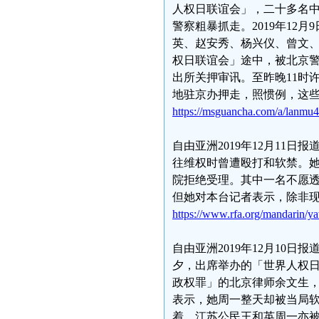
人权日联谊会」，二十多名中
警察粗暴抓走。2019年12
英、赵安秀、杨兴仪、曾文
权日联谊会」途中，被北京
出所关押审讯。至昨晚11时
地驻京办押走，照惯例，这
https://msguancha.com/a/lanmu
自由亚洲2019年12月11
往维权时曾遭殴打和软禁。
院拒绝受理。其中一名不愿
但她对本台记者表示，除非
https://www.rfa.org/mandarin/y
自由亚洲2019年12月10
夕，出席举办的「世界人权
政权罪」的北京律师余文生，
表示，她周一整天却被当局
着。江苏公民王和英周一亦