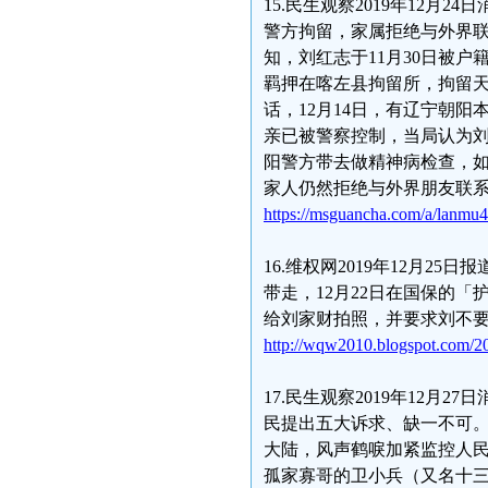
15.民生观察2019年12
警方拘留，家属拒绝与外界联
知，刘红志于11月30日被
羁押在喀左县拘留所，拘留天
话，12月14日，有辽宁朝
亲已被警察控制，当局认为
阳警方带去做精神病检查，如
家人仍然拒绝与外界朋友联
https://msguancha.com/a/lanmu
16.维权网2019年12月
带走，12月22日在国保的「
给刘家财拍照，并要求刘不
http://wqw2010.blogspot.com/20
17.民生观察2019年12
民提出五大诉求、缺一不可
大陆，风声鹤唳加紧监控人民
孤家寡哥的卫小兵（又名十