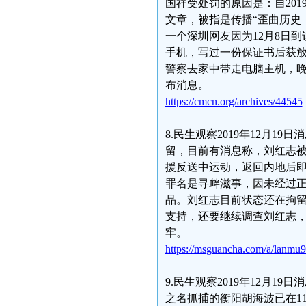
国祥受处罚的原因是：自20
文章，被指是传播“歪曲历史
一个深圳网友因为12月8日
手机，写过一份保证书后获放
警察去家中带走电脑主机，
布消息。
https://cmcn.org/archives/44545
8.民生观察2019年12月
留，目前有消息称，刘红志被
援反送中运动，返回内地后
罪名是寻衅滋事，因未经过
品。刘红志目前状态还在拘
支持，还要继续调查刘红志
牢。
https://msguancha.com/a/lanmu
9.民生观察2019年12月
之名抓捕的衡阳胡海波已在1