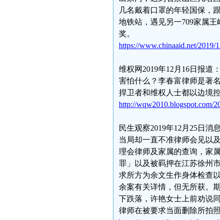
几名戴着口罩的年轻国保，
地铁站，遇见另一709家属
奖。
https://www.chinaaid.net/2019/
维权网2019年12月16日
害怕什么？李春富律师是著
捍卫者和维权人士都以边境
http://wqw2010.blogspot.com/20
民生观察2019年12月25日
当局却一直不准律师会见以
理会律师及家属的查询，家
罪」以及被羁押在江苏徐州市
求所方为余文生作身体检查
余案有关详情，但无所获。
下跌落，许艳女士上前劝说
律师在被要求当面删除所拍