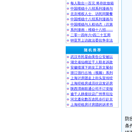
每人取出一百元 将存款放箱
中国维稳十八招系列漫画与
北京维权人士、访民同聚餐
中国维稳十八招系列漫画与
中国维稳与人权动态（总第
系列漫画：维稳十八招——
二零一四年六•四二十五周
钟亚芳上访政法委抗争非法
随 机 推 荐
武汉市民晏由美告公安被以
湖北省仙桃近千人联名诉政
安徽绩溪下岗女工苏文菊创
浙江强行占地（视频）系列
上海讨房团走上街头宣传经
上海经租房成员抗议发还房
陕西渭南联通公司不订党报
逾千人静座抗议广州李坑垃
河北遵化数百农民步行赴京
上海经租房讨房团的诉求书
防
条