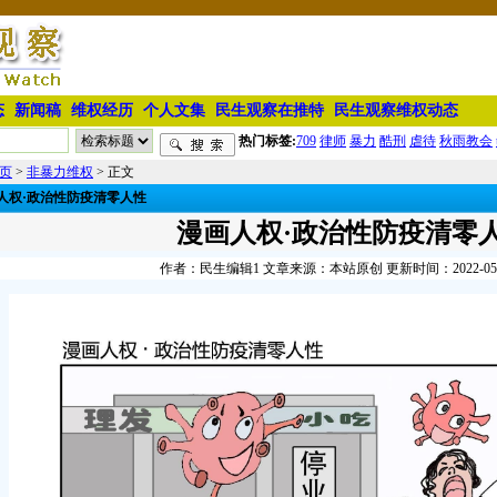
态
新闻稿
维权经历
个人文集
民生观察在推特
民生观察维权动态
热门标签:
709
律师
暴力
酷刑
虐待
秋雨教会
页
>
非暴力维权
> 正文
人权·政治性防疫清零人性
漫画人权·政治性防疫清零
作者：民生编辑1 文章来源：本站原创 更新时间：2022-05-09