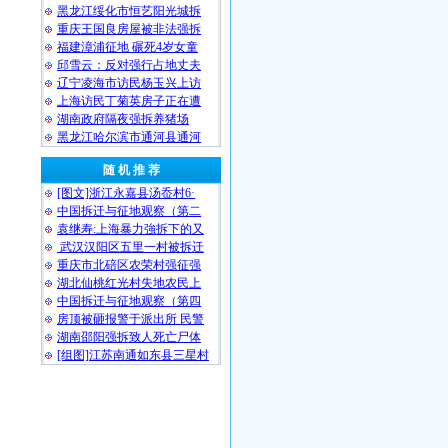
黑龙江绥化市恒艺阳光城拆
重庆王国良房屋被非法强拆
福建漳浦征地 碾死4岁女童
邱雪云：反对强行占地丈夫
辽宁凌海市访民杨玉兴上访
上海访民丁菊英房子正在遭
湖南政府隔夜强拆养猪场
黑龙江哈尔滨市通河县通河
随 机 推 荐
[图文]浙江永嘉县汤岙村6·
中国拆迁与征地观察（第二
袁继寿:上海暴力強拆下的又
武汉汉阳区五里一村被拆迁
重庆市北碚区农荣村强征强
湖北仙桃红光村失地农民上
中国拆迁与征地观察（第四
房顶被砸报警于派出所 民警
湖南邵阳强拆致人死亡尸体
[组图]江苏南通如东县三星村