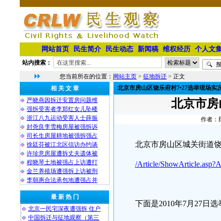
网站首页
民生简介
民生动态
新闻稿
维权经历
个人文
站内搜索：
您当前所在的位置：
网站主页
>
征地拆迁
> 正文
北京市房山区饶乐府村7•27选举现场实
相 关 文 章
严晓燕因拆迁安置房问题维
北京市房
强拆受害者李郑红女儿坠楼
浙江八九运动受害人士薛振
作者：民
封尧良李雪梅房屋被强拆诉
司长生房屋耕地被强拆强占
北京市房山区城关街道
徐廷芬被江北区信访办约谈
许珍意房屋遭拆丈夫遗体被
程晓琴土地被强占上访遭打
/Article/ShowArticle.asp?
金兰养殖场遭强拆上访被刑
李朝惠合法承包地遭强占并
最 新 热 门
下面是2010年7月27日
北京一民宅深夜遭强拆 住户
中国拆迁与征地观察（第三