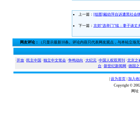
上一篇：
[组图]戴幼萍自诉遭黑社会
下一篇：
京郊“选举门”续：妻子谈丈
网友评论：
（只显示最新10条。评论内容只代表网友观点，与本站立场
·
开放
·
民主中国
·
独立中文笔会
·
争鸣动向
·
大纪元
·
中国人权双周刊
·
北京之
台
·
新世纪新闻网
·
德国之
|
设为首页
|
加入收
Copyright ©
网址：w