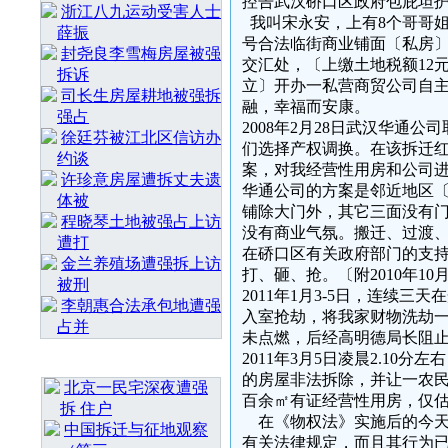
控告武汉硚口区政府包庇坦护
浙江八九运动受害人士
我叫宋永安，上有8个哥哥姐
薛振
号合法临街商业铺面〔私房〕
封尧良李雪梅房屋被强
交汇处，〔上缴土地税额12
拆诉
立〕开办一私营商贸公司自主
司长生房屋耕地被强拆
融，幸福而安康。
强占
2008年2月28日武汉华
徐廷芬被江北区信访办
们选择产权调换。在该拆迁
约谈
案，对我经营性用房和公
许珍意房屋遭拆丈夫遗
华通公司的方案是邻近地区〔
体被
铺除大门外，其它三面没有门
程晓琴土地被强占上访
没有商业气氛。搬迁、过渡、
遭打
在硚口区有关政府部门的支
金兰养殖场遭强拆上访
打、砸、抢。〔附2010年10
被刑
2011年1月3-5日，连续
李朝惠合法承包地遭强
入室抢劫，将我家财物洗劫
占并
未点燃，后经高明德局长阻止
2011年3月5日凌晨2.1
最 新 热 门
的房屋非法拆除，并让一农
北京一民宅深夜遭强
百余㎡有证经营性用房，仅
拆 住户
在《物权法》实施后的今天
中国拆迁与征地观察
有关法律规定，而且其行为已