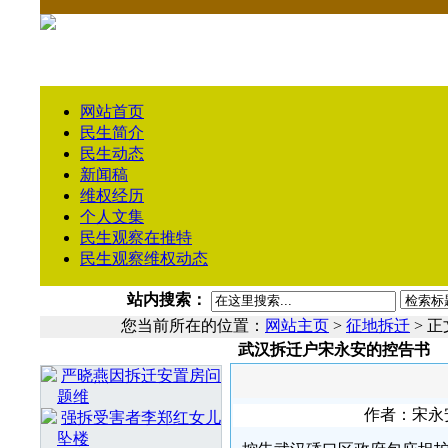
网站首页
民生简介
民生动态
新闻稿
维权经历
个人文集
民生观察在推特
民生观察维权动态
站内搜索：
您当前所在的位置：
网站主页
>
征地拆迁
> 正
武汉拆迁户宋永安的控告书
相 关 文 章
严晓燕因拆迁安置房问
题维
作者：宋永安 
强拆受害者李郑红女儿
坠楼