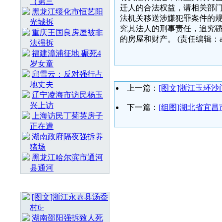
（第三
迁人的合法权益，请相关部门
黑龙江绥化市恒艺阳
法机关移送涉嫌犯罪案件的规
光城拆
究其法人的刑事责任，追究
重庆王国良房屋被非
的房屋和财产。 (责任编辑：ad
法强拆
福建漳浦征地 碾死4
岁女童
邱雪云：反对强行占
地丈夫
上一篇：
[图文]浙江玉环
辽宁凌海市访民杨玉
兴上访
下一篇：
[组图]湖北省宜
上海访民丁菊英房子
正在遭
湖南政府隔夜强拆养
猪场
黑龙江哈尔滨市通河
县通河
随 机 推 荐
[图文]浙江永嘉县汤岙
村6·
湖南邵阳强拆致人死