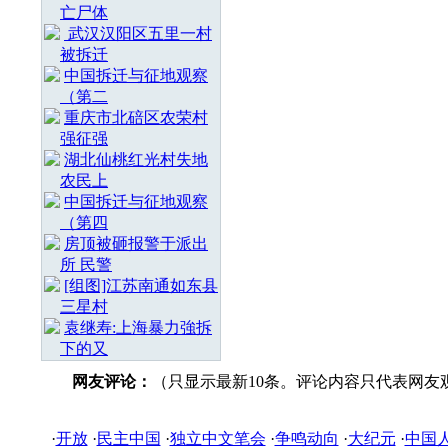
亡尸体
武汉汉阳区五里一村
被拆迁
中国拆迁与征地观察
（第二
重庆市北碚区农荣村
强征强
湖北仙桃红光村失地
农民上
中国拆迁与征地观察
（第四
房顶被砸报警于派出
所 民警
[组图]江苏南通如东县
三星村
袁继寿:上海暴力強拆
下的又
网友评论：
（只显示最新10条。评论内容只代表网友
·
开放
·
民主中国
·
独立中文笔会
·
争鸣动向
·
大纪元
·
中国