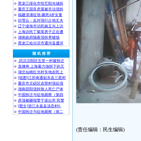
黑龙江绥化市恒艺阳光城拆
重庆王国良房屋被非法强拆
福建漳浦征地 碾死4岁女童
邱雪云：反对强行占地丈夫
辽宁凌海市访民杨玉兴上访
上海访民丁菊英房子正在遭
湖南政府隔夜强拆养猪场
黑龙江哈尔滨市通河县通河
随 机 推 荐
武汉汉阳区五里一村被拆迁
袁继寿:上海暴力強拆下的又
湖北仙桃红光村失地农民上
[组图]江苏南通如东县三星村
重庆市北碚区农荣村强征强
湖南邵阳强拆致人死亡尸体
中国拆迁与征地观察（第四
房顶被砸报警于派出所 民警
[图文]浙江永嘉县汤岙村6·
中国拆迁与征地观察（第二
(责任编辑：民生编辑)