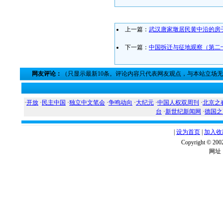
上一篇：
武汉唐家墩居民黄中沿的房子
下一篇：
中国拆迁与征地观察（第二十
网友评论：
（只显示最新10条。评论内容只代表网友观点，与本站立场
·
开放
·
民主中国
·
独立中文笔会
·
争鸣动向
·
大纪元
·
中国人权双周刊
·
北京之
台
·
新世纪新闻网
·
德国之
|
设为首页
|
加入收
Copyright ©
网址：w