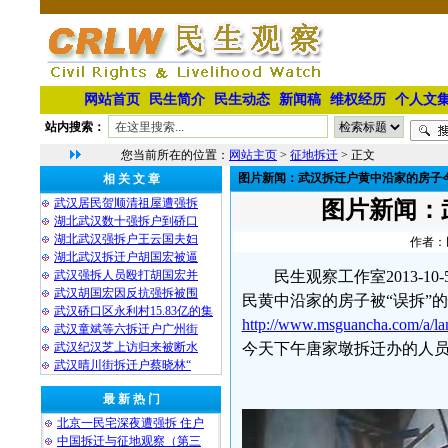
网站首页
民生简介
民生动态
新闻稿
维权经历
个人文
站内搜索：
您当前所在的位置：
网站主页
>
征地拆迁
> 正文
图片新闻：武汉拆迁户黄中沿家的房子
相 关 文 章
武汉居民贺顺清祖屋遭强拆
图片新闻：
湖北武汉数十强拆户到硚口
湖北武汉强拆户王云国夫妇
作者：民
湖北武汉拆迁户胡国宏被逼
武汉强拆人员殴打胡国宏并
民生观察工作室2013-
武汉胡国宏因反抗强拆被围
民黄中沿家的房子被“误拆”
武汉硚口区永利村15.83亿的集
http://www.msguancha.com/a/l
武汉童斌等六拆迁户广州街
武汉纪汉芝上访归来被断水
今天下午唐家墩拆迁办的人
武汉晴川街拆迁户蔡晓林“
最 新 热 门
北京一民宅深夜遭强拆 住户
中国拆迁与征地观察（第三