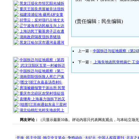
黑龙江绥化市恒艺阳光城拆
重庆王国良房屋被非法强拆
福建漳浦征地 碾死4岁女童
邱雪云：反对强行占地丈夫
(责任编辑：民生编辑)
辽宁凌海市访民杨玉兴上访
上海访民丁菊英房子正在遭
湖南政府隔夜强拆养猪场
黑龙江哈尔滨市通河县通河
上一篇：
中国拆迁与征地观察（第24期
随 机 推 荐
中国拆迁与征地观察（第四
下一篇：
上海失地农民突然病亡 工
武汉汉阳区五里一村被拆迁
中国拆迁与征地观察（第二
湖南邵阳强拆致人死亡尸体
[图文]浙江永嘉县汤岙村6·
房顶被砸报警于派出所 民警
重庆市北碚区农荣村强征强
袁继寿:上海暴力強拆下的又
[组图]江苏南通如东县三星村
湖北仙桃红光村失地农民上
网友评论：
（只显示最新10条。评论内容只代表网友观点，与本站立场
·
开放
·
民主中国
·
独立中文笔会
·
争鸣动向
·
大纪元
·
中国人权双周刊
·
北京之