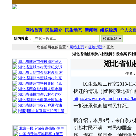
网站首页
民生简介
民生动态
新闻稿
维权经历
个人文
站内搜索：
您当前所在的位置：
网站主页
>
征地拆迁
> 正文
湖北省仙桃市杂八村强拆引发命案 四村
相 关 文 章
湖北省随州市柳树淌村民诉
湖北省仙
湖北省宜城市村民李纪文诉
湖北省大冶市金塘村占地 村
作者：
湖北省随州市望城岗村刘克
湖北省随州市铁树集团（原
民生观察工作室2013-
湖北省两会被强拆人李永和
拆迁的情况（[组图]湖北省
湖北省仙桃市杂八村今连拆
http://www.msguancha.com/a/l
湖北省随州市熊家社区购地
湖北省随州市拆迁户淋汽油
一拆迁承包商被村民打死。
[组图]湖北省宜昌市10房主爬
据介绍，本月8号，来自杂八
最 新 热 门
引起村民不满，村民柳国全
北京一民宅深夜遭强拆 住户
中国拆迁与征地观察（第三
伤。现在，柳国全、汤国强