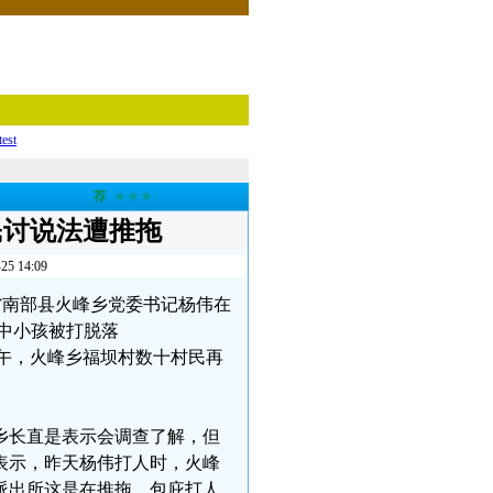
test
荐
★★★
民讨说法遭推拖
14:09
川省南部县火峰乡党委书记杨伟在
中小孩被打脱落
午，火峰乡福坝村数十村民再
乡长直是表示会调查了解，但
表示，昨天杨伟打人时，火峰
派出所这是在推拖、包庇打人