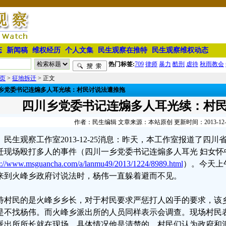
态
新闻稿
维权经历
个人文集
民生观察在推特
民生观察维权动态
热门标签:
709
律师
暴力
酷刑
虐待
秋雨教会
页
>
征地拆迁
> 正文
乡党委书记连煽多人耳光续：村民讨说法遭推拖
四川乡党委书记连煽多人耳光续：村
作者：民生编辑 文章来源：本站原创 更新时间：2013-12-25 
民生观察工作室2013-12-25消息：昨天，本工作室报道了四
迁现场殴打多人的事件（四川一乡党委书记连煽多人耳光 妇女怀
p://www.msguancha.com/a/lanmu49/2013/1224/8989.html
）。今天上
来到火峰乡政府讨说法时，杨伟一直躲着避而不见。
待村民的是火峰乡乡长，对于村民要求严惩打人凶手的要求，该
是不找杨伟。而火峰乡派出所的人员同样表示会调查。现场村民
派出所所长就在现场，具体情况他是清楚的。村民们认为政府和