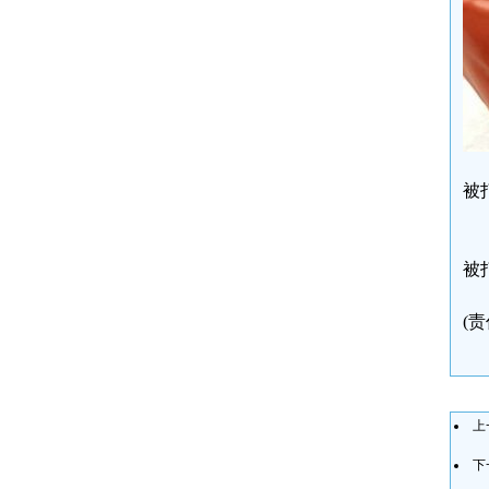
被
被
(
上
下