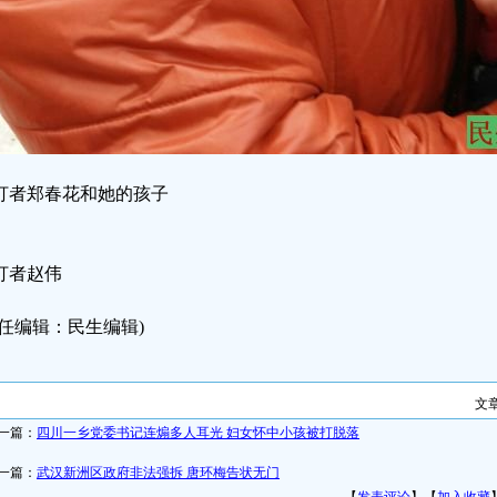
打者郑春花和她的孩子
打者赵伟
责任编辑：民生编辑)
文
一篇：
四川一乡党委书记连煽多人耳光 妇女怀中小孩被打脱落
一篇：
武汉新洲区政府非法强拆 唐环梅告状无门