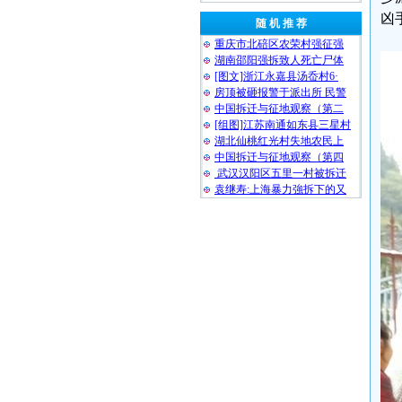
凶
随 机 推 荐
重庆市北碚区农荣村强征强
湖南邵阳强拆致人死亡尸体
[图文]浙江永嘉县汤岙村6·
房顶被砸报警于派出所 民警
中国拆迁与征地观察（第二
[组图]江苏南通如东县三星村
湖北仙桃红光村失地农民上
中国拆迁与征地观察（第四
武汉汉阳区五里一村被拆迁
袁继寿:上海暴力強拆下的又