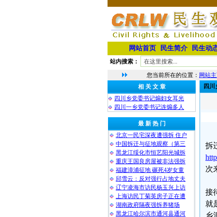
网站首页
民生简介
民生动
站内搜索：
您当前所在的位置：
网站主
四川
相 关 文 章
四川乡党委书记煽妇女耳光
四川一乡党委书记连煽多人
最 新 热 门
北京一民宅深夜遭强拆 住户
中国拆迁与征地观察（第三
拆
黑龙江绥化市恒艺阳光城拆
htt
重庆王国良房屋被非法强拆
次
福建漳浦征地 碾死4岁女童
邱雪云：反对强行占地丈夫
辽宁凌海市访民杨玉兴上访
接
上海访民丁菊英房子正在遭
就
湖南政府隔夜强拆养猪场
黑龙江哈尔滨市通河县通河
乡