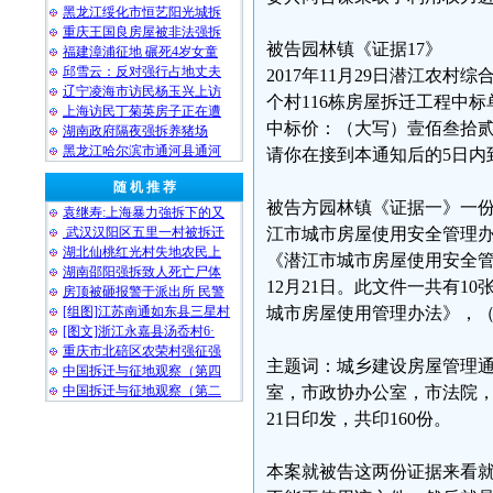
黑龙江绥化市恒艺阳光城拆
重庆王国良房屋被非法强拆
被告园林镇《证据17》
福建漳浦征地 碾死4岁女童
邱雪云：反对强行占地丈夫
2017年11月29日潜江农
辽宁凌海市访民杨玉兴上访
个村116栋房屋拆迁工程中标
上海访民丁菊英房子正在遭
中标价：（大写）壹佰叁拾贰万伍
湖南政府隔夜强拆养猪场
黑龙江哈尔滨市通河县通河
请你在接到本通知后的5日内到
随 机 推 荐
被告方园林镇《证据一》一份潜
袁继寿:上海暴力強拆下的又
武汉汉阳区五里一村被拆迁
江市城市房屋使用安全管理
湖北仙桃红光村失地农民上
《潜江市城市房屋使用安全管
湖南邵阳强拆致人死亡尸体
12月21日。此文件一共有
房顶被砸报警于派出所 民警
[组图]江苏南通如东县三星村
城市房屋使用管理办法》，（潜政
[图文]浙江永嘉县汤岙村6·
重庆市北碚区农荣村强征强
主题词：城乡建设房屋管理
中国拆迁与征地观察（第四
中国拆迁与征地观察（第二
室，市政协办公室，市法院，
21日印发，共印160份。
本案就被告这两份证据来看就是