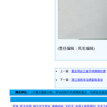
(责任编辑：民生编辑)
上一篇：
重庆周必兰被手铐脚镣折磨
下一篇：
潜江强拆非法绑架陈喜珍
网友评论：
（只显示最新10条。评论内容只代表网友观点，与本站立场
·
开放
·
民主中国
·
独立中文笔会
·
争鸣动向
·
大纪元
·
中国人权双周刊
·
北京之