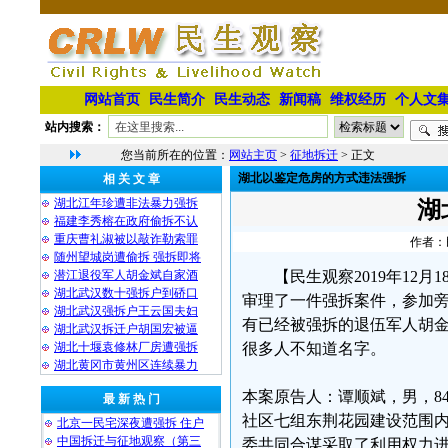
网站首页
民生简介
民生动态
新闻稿
维权经历
个人文
站内搜索：
您当前所在的位置：
网站主页
>
征地拆迁
> 正文
湖北以鉴定危房的方式违法强拆
相 关 文 章
湖北江年珍遭非法暴力强拆
湖
福建李秀榕在政府偷拆不认
重庆曹礼淑被以敲诈勒索罪
作者：民
随州望城岗遭偷拆 强拆即将
潜江退役军人胡金斌自家酒
【民生观察2019年12月
湖北武汉数十强拆户到硚口
审理了一件强拆案件，参加
湖北武汉强拆户王云国夫妇
有已经被强拆的退伍军人胡金
湖北武汉拆迁户胡国宏被逼
湖北十堰袁修林厂房遭强拆
很多人不知道名字。
湖北黄冈市黄州区连续暴力
本案原告人：谭顺斌，男，8
最 新 热 门
社区七组东荆花园建设范围
北京一民宅深夜遭强拆 住户
中国拆迁与征地观察（第三
委共同合谋采取了利用权力