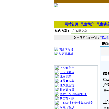
网站首页
民生简介
民生动
站内搜索：
您当前所在的位置：
网站主
陕西
相 关 文 章
陕西李启红
陕西孙礼静
最 新 热 门
上海秦文萍
天津毋秀玲
姓
北京周莉
出
江苏廖卫英
户
江苏廖卫英
甘肃孙金秀
身份
黑龙江贾瑞峰/贾俊伟
陕西孙礼静
上
山东李洪升/孙小妮/李镇安
河南冯改娣
合