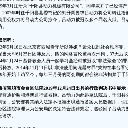
999年3月注册为“千阳县动力机械有限公司”。同年兼并了已经停
。2003年时任千阳县县委书记的刘升周要求吕动力将公司转让
动用公权力将吕动力公司掠夺，吕动力被冠以多个罪名入狱。吕
访。
权历程：
013年5月18日在北京市西城看守所以涉嫌＂聚众扰乱社会秩序罪
保当天即6月25日因涉及六、四的网络言论被再次刑拘，37天后
014年1月24日基督教会人员一起学习圣经时被冠以“非法聚会”的
后释放。2014年11月11日以“非法使用间谍器材罪”关押在丰台
009年开始上访至今，每年三月份的两会期间都会被非法拘禁于
西省宝鸡市金台区法院2019年12月24日出具的行政判决书中显示
理普通护照和港澳通行证被拒。吕动力为此诉至法院后，千阳县
拘留，公安部将其纳入法定不批准出境通报备案人员数据库，理
台区法院审理认为公安局的决定符合法律规定，遂驳回了吕动力
讼请求。