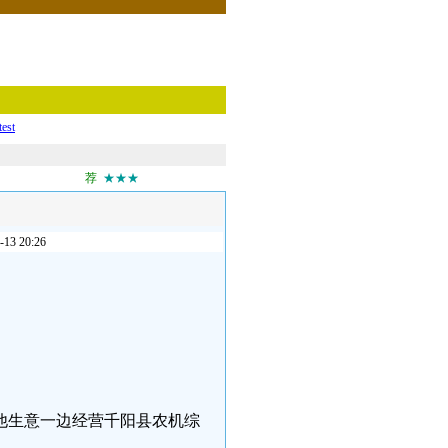
test
荐
★★★
 20:26
其他生意一边经营千阳县农机综