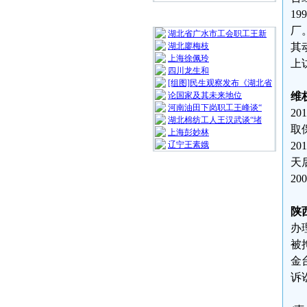
1
随 机 推 荐
厂
湖北省广水市工会职工王新
湖北廖梅枝
其
上海徐佩玲
上
四川龙生和
[组图]民生观察发布《湖北省
论国家及其未来地位
维
河南油田下岗职工王峰谈“
2
湖北棉纺工人王汉武谈“堵
取
上海彭妙林⁩
辽宁王素娥
2
天
2
陕
办
被
金
诉