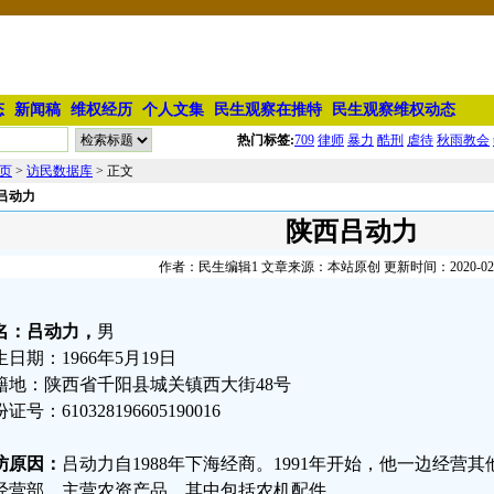
态
新闻稿
维权经历
个人文集
民生观察在推特
民生观察维权动态
热门标签:
709
律师
暴力
酷刑
虐待
秋雨教会
页
>
访民数据库
> 正文
吕动力
陕西吕动力
作者：民生编辑1 文章来源：本站原创 更新时间：2020-02-13
名：吕动力，
男
生日期：1966年5月19日
籍地：陕西省千阳县城关镇西大街48号
证号：610328196605190016
访原因：
吕动力自1988年下海经商。1991年开始，他一边经营
经营部，主营农资产品，其中包括农机配件。