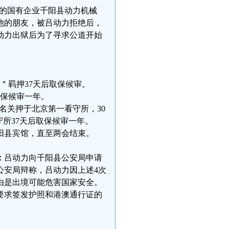
产的国有企业千阳县动力机械
给他的朋友，被吕动力拒绝后，
动力出狱后为了寻求公道开始
。＂羁押37天后取保候审。
取保候审一年。
罪名关押于北京第一看守所，30
看守所37天后取保候审一年。
千阳县宾馆，直至两会结束。
：
吕动力向千阳县公安局申请
公安局辩称，吕动力因上述4次
由是出境可能危害国家安全。
要求签发护照和港澳通行证的