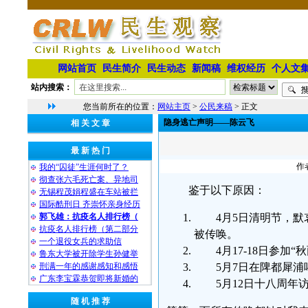
网站首页
民生简介
民生动态
新闻稿
维权经历
个人文
站内搜索：
您当前所在的位置：
网站主页
>
公民来稿
> 正文
隐身逃亡声明——陈云飞
相 关 文 章
最 新 热 门
作
我的“囚徒”生涯何时了？
彻查张六毛死亡案、异地司
鉴于以下原因：
无锡程茂娟程盛在车站被拦
国际酷刑日 齐崇怀亲身经历
郭飞雄：抗疫名人排行榜（
4月5日清明节，
抗疫名人排行榜（第二部分
被传唤。
一个退役女兵的求助信
4月17-18日参
鲁东大学被开除学生孙健举
刑满一年的感谢感知和感悟
5月7日在陴都犀
广东李宝霖恭贺即将新婚的
5月12日十八周
随 机 推 荐