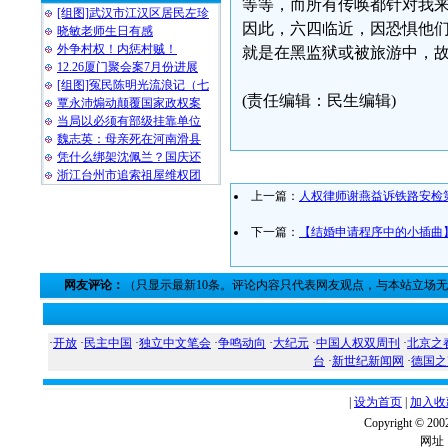
等等，而所有传唤都针对我
[组图]武汉市江汉区居民左珍
因此，六四临近，因恐惧他们借
晓敏老师生日有感
外争村权！内惩村贼！
就是在黑监狱或被旅游中，故
12.26厦门聚会案7月份进展
[组图]冤民陈明光流浪记（七
(责任编辑：民生编辑)
覃永沛煽动颠覆国家政权案
当局以必须有部级挂靠单位
魏志英：母亲死在河南滑县
凭什么绑架沈佩兰？国庆还
浙江台州市追索祖屋维权团
上一篇：
人权律师谢燕益诉铁路安检
下一篇：
【结婚申请程序中的小插曲】
网友评论：
（只显示最新10条。评论内容只代表网友观点，与本站立场
·
开放
·
民主中国
·
独立中文笔会
·
争鸣动向
·
大纪元
·
中国人权双周刊
·
北京之
台
·
新世纪新闻网
·
德国之
|
设为首页
|
加入收
Copyright ©
网址：w