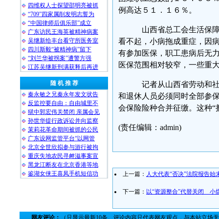
四维权人士探望邵明亮被抓
例高达５１．１６％。
“709”四家属削发明志誓为
“中国律师后俱乐部”成立
山西省总工会生活保障
广东访民王海英被精神病案
吴继新给丰台看守所医务室
看不起，小病拖成重症，因病
四川斯毅“被精神病”留下
有参加医保，职工患病后无
“刘兰华被拐案”遭警方强
医保范围相对较窄，一些重
江苏吴继新刑满获释后再进
随 机 推 荐
记者从山西省劳动和社
秦永敏之兄秦永年发文状告
和退休人员必须同时全部参保
反监控要自由：自由城里不
会保险险种合并征缴。这种“
狱中郭宏伟关禁闭 亲属会见
孙世华提行政诉讼并向监察
(责任编辑：admin)
茉莉花革命期间被抓的公民
广东设网监管平台“以网管
北京全世欣拟参与游行被拘
重庆失地农民寻衅滋事案宣
黑龙江断友在北京香港等地
鉴湖女侠王喜凤手机短信功
上一篇：
人大代表“否决”法院报告始
下一篇：
以“资源整合”代替关闭 小
网友评论：
（只显示最新10条。评论内容只代表网友观点，与本站立场