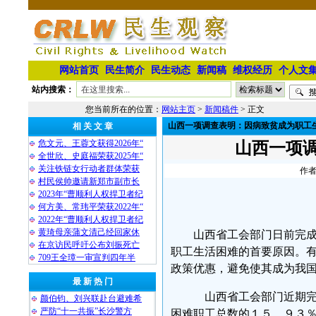
网站首页
民生简介
民生动态
新闻稿
维权经历
个人文
站内搜索：
您当前所在的位置：
网站主页
>
新闻稿件
> 正文
山西一项调查表明：因病致贫成为职工
相 关 文 章
危文元、王蓉文获得2026年“
山西一项
全世欣、史庭福荣获2025年“
关注铁链女行动者群体荣获
作者
村民侯帅邀请新郑市副市长
2023年“曹顺利人权捍卫者纪
何方美、常玮平荣获2022年“
2022年“曹顺利人权捍卫者纪
黄琦母亲蒲文清己经回家休
山西省工会部门日前完
在京访民呼吁公布刘振死亡
职工生活困难的首要原因。
709王全璋一审宣判四年半
政策优惠，避免使其成为我
最 新 热 门
山西省工会部门近期完
颜伯钧、刘兴联赴台避难希
严防“十一共振”长沙警方
困难职工总数的１５．９３