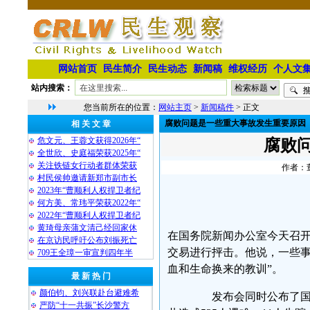
网站首页
民生简介
民生动态
新闻稿
维权经历
个人文
站内搜索：
您当前所在的位置：
网站主页
>
新闻稿件
> 正文
腐败问题是一些重大事故发生重要原因
相 关 文 章
危文元、王蓉文获得2026年“
腐败
全世欣、史庭福荣获2025年“
关注铁链女行动者群体荣获
作者：董
村民侯帅邀请新郑市副市长
2023年“曹顺利人权捍卫者纪
何方美、常玮平荣获2022年“
2022年“曹顺利人权捍卫者纪
黄琦母亲蒲文清己经回家休
在国务院新闻办公室今天召
在京访民呼吁公布刘振死亡
交易进行抨击。他说，一些事
709王全璋一审宣判四年半
血和生命换来的教训”。
最 新 热 门
颜伯钧、刘兴联赴台避难希
发布会同时公布了国务
严防“十一共振”长沙警方