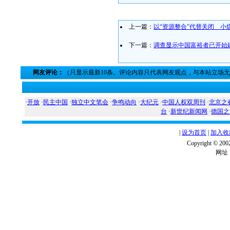
上一篇：
以“资源整合”代替关闭 小
下一篇：
调查显示中国富裕者已开始
网友评论：
（只显示最新10条。评论内容只代表网友观点，与本站立场
·
开放
·
民主中国
·
独立中文笔会
·
争鸣动向
·
大纪元
·
中国人权双周刊
·
北京之
台
·
新世纪新闻网
·
德国之
|
设为首页
|
加入收
Copyright ©
网址：w