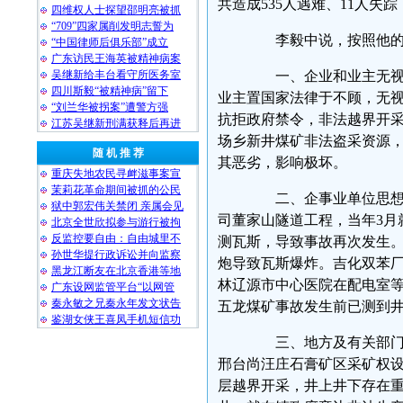
共造成535人遇难、11人失
四维权人士探望邵明亮被抓
“709”四家属削发明志誓为
李毅中说，按照他的分
“中国律师后俱乐部”成立
广东访民王海英被精神病案
吴继新给丰台看守所医务室
一、企业和业主无视法
四川斯毅“被精神病”留下
业主置国家法律于不顾，无
“刘兰华被拐案”遭警方强
抗拒政府禁令，非法越界开
江苏吴继新刑满获释后再进
场乡新井煤矿非法盗采资源
随 机 推 荐
其恶劣，影响极坏。
重庆失地农民寻衅滋事案宣
茉莉花革命期间被抓的公民
二、企事业单位思想麻
狱中郭宏伟关禁闭 亲属会见
司董家山隧道工程，当年3月
北京全世欣拟参与游行被拘
反监控要自由：自由城里不
测瓦斯，导致事故再次发生
孙世华提行政诉讼并向监察
炮导致瓦斯爆炸。吉化双苯
黑龙江断友在北京香港等地
林辽源市中心医院在配电室
广东设网监管平台“以网管
秦永敏之兄秦永年发文状告
五龙煤矿事故发生前已测到
鉴湖女侠王喜凤手机短信功
三、地方及有关部门贯
邢台尚汪庄石膏矿区采矿权设
层越界开采，井上井下存在重