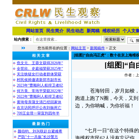
网站首页
民生简介
民生动态
新闻稿
维权经历
个人文
站内搜索：
您当前所在的位置：
网站主页
>
新闻稿件
> 正文
[组图]“自由冯正虎”：数十在京上海维
相 关 文 章
危文元、王蓉文获得2026年“
[组图]“
全世欣、史庭福荣获2025年“
关注铁链女行动者群体荣获
作者：上海
村民侯帅邀请新郑市副市长
2023年“曹顺利人权捍卫者纪
苍海转田，岁月如梭，
何方美、常玮平荣获2022年“
2022年“曹顺利人权捍卫者纪
跑道上跑了N圈，今天，又
黄琦母亲蒲文清己经回家休
边，为你呐喊，为你祈福！
在京访民呼吁公布刘振死亡
709王全璋一审宣判四年半
最 新 热 门
“七月一日”在这个特殊
颜伯钧、刘兴联赴台避难希
严防“十一共振”长沙警方
海维权市民62人没有忘记你