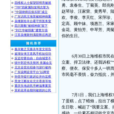
四维权人士探望邵明亮被抓
勇、袁春生、丁菊英、郎兆
“709”四家属削发明志誓为
赵琴珍、汪家荣、黄秀琴、
“中国律师后俱乐部”成立
广东访民王海英被精神病案
欢、李俊、李天红、宋萍珍
吴继新给丰台看守所医务室
定高、顾中妹、项惠兰、宋
四川斯毅“被精神病”留下
金花、黄怡芳、申琴芳、周
“刘兰华被拐案”遭警方强
江苏吴继新刑满获释后再进
你的生日。
随 机 推 荐
秦永敏之兄秦永年发文状告
鉴湖女侠王喜凤手机短信功
6月30日上海维权市民
反监控要自由：自由城里不
立案、捍卫法律、还我诉权”
狱中郭宏伟关禁闭 亲属会见
北京全世欣拟参与游行被拘
察、便衣、保安十多人一哄
广东设网监管平台“以网管
市民毫不畏惧，奋力抵抗，
孙世华提行政诉讼并向监察
黑龙江断友在北京香港等地
重庆失地农民寻衅滋事案宣
茉莉花革命期间被抓的公民
7月1日，我们上海维权
了蛋糕，点了蜡烛，拉出了横
生日歌，喊起了“我要立案、
感动，一位素不相识的北京