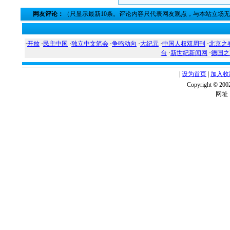
网友评论：
（只显示最新10条。评论内容只代表网友观点，与本站立场
·
开放
·
民主中国
·
独立中文笔会
·
争鸣动向
·
大纪元
·
中国人权双周刊
·
北京之
台
·
新世纪新闻网
·
德国之
|
设为首页
|
加入收
Copyright ©
网址：w