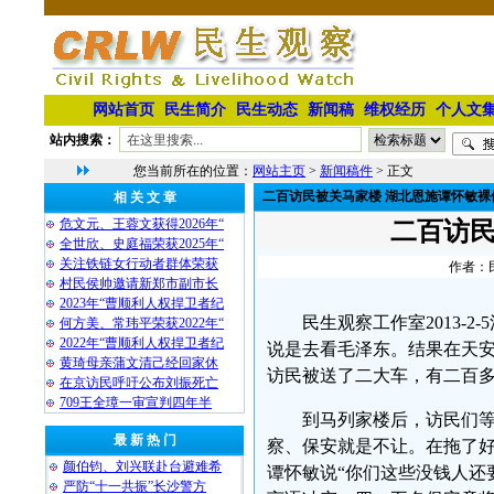
网站首页
民生简介
民生动态
新闻稿
维权经历
个人文
站内搜索：
您当前所在的位置：
网站主页
>
新闻稿件
> 正文
二百访民被关马家楼 湖北恩施谭怀敏裸
相 关 文 章
危文元、王蓉文获得2026年“
二百访民
全世欣、史庭福荣获2025年“
关注铁链女行动者群体荣获
作者：民
村民侯帅邀请新郑市副市长
2023年“曹顺利人权捍卫者纪
民生观察工作室2013-
何方美、常玮平荣获2022年“
2022年“曹顺利人权捍卫者纪
说是去看毛泽东。结果在天
黄琦母亲蒲文清己经回家休
访民被送了二大车，有二百
在京访民呼吁公布刘振死亡
709王全璋一审宣判四年半
到马列家楼后，访民们
最 新 热 门
察、保安就是不让。在拖了
颜伯钧、刘兴联赴台避难希
谭怀敏说“你们这些没钱人还
严防“十一共振”长沙警方