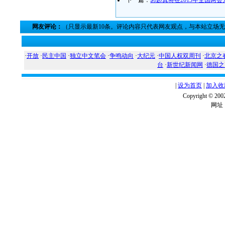
下一篇：
郭起真将在2013年全国两
网友评论：
（只显示最新10条。评论内容只代表网友观点，与本站立场
·
开放
·
民主中国
·
独立中文笔会
·
争鸣动向
·
大纪元
·
中国人权双周刊
·
北京之
台
·
新世纪新闻网
·
德国之
|
设为首页
|
加入收
Copyright ©
网址：w