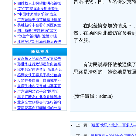
言语冲突，四、五名保安竟
四维权人士探望邵明亮被抓
“709”四家属削发明志誓为
“中国律师后俱乐部”成立
广东访民王海英被精神病案
吴继新给丰台看守所医务室
在此羞愤交加的情况下
四川斯毅“被精神病”留下
然，在场的湖北截访官员看到
“刘兰华被拐案”遭警方强
了衣服。
江苏吴继新刑满获释后再进
随 机 推 荐
秦永敏之兄秦永年发文状告
孙世华提行政诉讼并向监察
有访民说谭怀敏被逼疯
狱中郭宏伟关禁闭 亲属会见
思路是清晰的，她说她是被
鉴湖女侠王喜凤手机短信功
反监控要自由：自由城里不
重庆失地农民寻衅滋事案宣
广东设网监管平台“以网管
(责任编辑：admin)
黑龙江断友在北京香港等地
北京全世欣拟参与游行被拘
茉莉花革命期间被抓的公民
上一篇：
[组图]快讯：北京一百多人