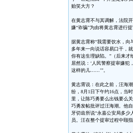
贻笑大方？
在黄志霄不与其调解，法院开
嫌“诈骗”为由将黄志霄进行
据黄志霄称“我需要饮水，向
多年来一向说话容易口干，就
你有这生理缺陷。”（后来才
居然说：‘人民警察提审嫌犯
这样的儿……’”。
黄志霄说：在此之前，汪海潮
纷，8月1日下午约16点，
里，让陈巧勇要么出钱要么关
巧勇发帖批评过汪海潮。他自
牙切齿所说“永嘉公安局多少
员。汪在整个提审过程中颐指