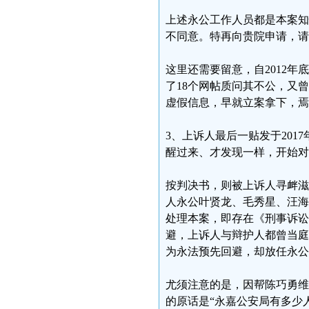
上述永公工作人员都是本案知
不同意。特再向贵院申请，请
这里还需要留意，自2012
了18个网帖质问其不公，又
虚假信息，早就立案拿下，焉
3、上诉人最后一贴发于201
醒过来、才发现一样，开始对
按判决书，则被上诉人寻衅滋
人永公叶贤龙、毛秀星、汪海
处理本案，即存在《刑事诉讼
避，上诉人与辩护人都曾当庭
为永法预先回避，却放任永公
尤须注意的是，因帮陈巧勇维
的原话是“永嘉公安局有多少