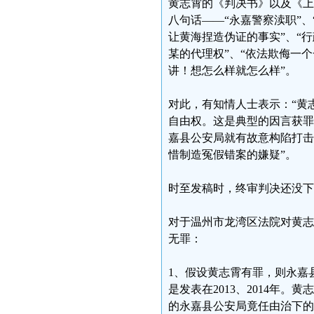
黄志霄的《判决书》以及《上
八句话——“永嘉警察渎职”、
让黄海捏造伪证的事实”、“
某的代理权”、“依法欺侮一
讲！想怎么样就怎么样”。
对此，有知情人士表示：“黄
自由权。这是典型的因言获罪
嘉县公安局就有故意构陷打击
惜制造冤假错案的嫌疑”。
时至发稿时，终审判决还没下
对于温州市龙湾区法院对黄志
无罪：
1、假设黄志霄有罪，则永嘉
是发表在2013、2014年
的永嘉县公安局竟任由治下的