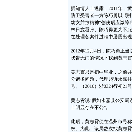
据知情人士透露，2011年
防卫受害者一方陈巧勇以“殴
幼女并致精神“创伤后应激障
林日愈嚣张、陈巧勇更为不服
在处理各案件过程中屡屡出
2012年12月4日，陈巧勇
状告无门的情况下找到黄志霄
黄志霄只是初中毕业，之前并
公诸多问题，代理起诉永嘉县
号、（2016）浙0324行初21
黄志霄说“假如永嘉县公安局
上明显存在不公”。
此后，黄志霄便在温州市号称“
权。为此，该局数次找黄志霄