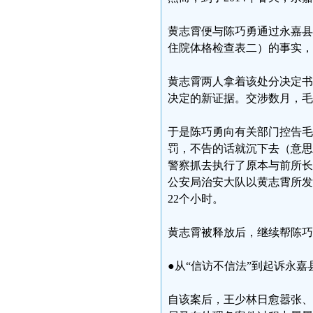
黄志霄便与陈巧勇通过永嘉县
住院体格检查表二）的事实，卫
黄志霄两人拿着该处分决定书
决定的新证据。交涉数月，毛
于是陈巧勇向有关部门控告毛
罚，不告的话就沉下去（意思是
警察抓去执行了原本与前所长金
公安局治安大队以黄志霄所发网
22个小时。
黄志霄被释放后，继续帮陈巧
●从“信访不信法”到起诉永
自该案后，王少林日愈嚣张、