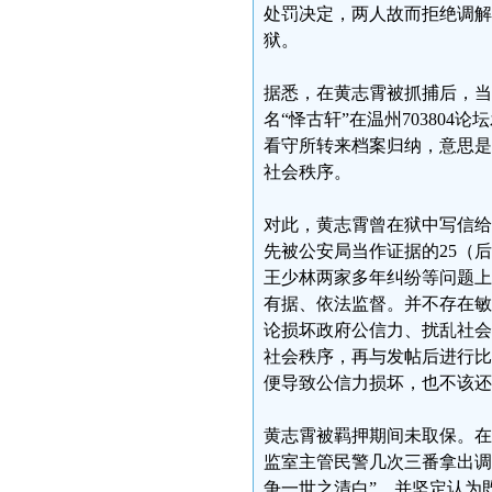
处罚决定，两人故而拒绝调解
狱。
据悉，在黄志霄被抓捕后，当
名“怿古轩”在温州70380
看守所转来档案归纳，意思是
社会秩序。
对此，黄志霄曾在狱中写信给
先被公安局当作证据的25（
王少林两家多年纠纷等问题上
有据、依法监督。并不存在敏
论损坏政府公信力、扰乱社会
社会秩序，再与发帖后进行比
便导致公信力损坏，也不该还
黄志霄被羁押期间未取保。在
监室主管民警几次三番拿出调
争一世之清白”，并坚定认为