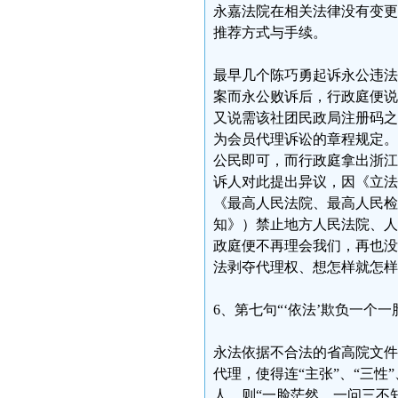
永嘉法院在相关法律没有变更
推荐方式与手续。
最早几个陈巧勇起诉永公违法
案而永公败诉后，行政庭便说
又说需该社团民政局注册码之
为会员代理诉讼的章程规定。
公民即可，而行政庭拿出浙江
诉人对此提出异议，因《立法法
《最高人民法院、最高人民检
知》）禁止地方人民法院、人
政庭便不再理会我们，再也没
法剥夺代理权、想怎样就怎样
6、第七句“‘依法’欺负一个
永法依据不合法的省高院文件
代理，使得连“主张”、“三性
人，则“一脸茫然、一问三不