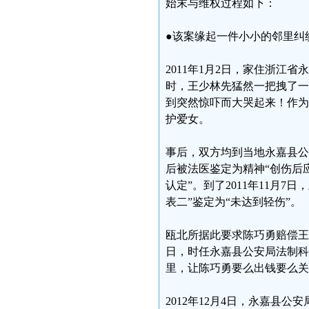
始末与维权过程如下：
●该案缘起一件小小的邻里纠
2011年1月2日，家住浙
时，王少林先猛然一把拽了一
到突然惊吓而大哭起来！作为
护爱女。
事后，双方均到当地永嘉县公
后被法医鉴定为精神“创伤后应
认定”。到了2011年11月
表二”鉴定为“未达到轻伤”。
瓯北所据此要求陈巧勇赔偿王
日，时任永嘉县公安局法制科
里，让陈巧勇要么出钱要么关
2012年12月4日，永嘉县