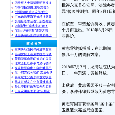
四维权人士探望邵明亮被抓
批评永嘉县公安局、法院办案
“709”四家属削发明志誓为
罪”传唤并刑拘。同年8月1
“中国律师后俱乐部”成立
广东访民王海英被精神病案
吴继新给丰台看守所医务室
在侦查、审查起诉阶段，黄志
四川斯毅“被精神病”留下
个月而退出。2018年6月2
“刘兰华被拐案”遭警方强
江苏吴继新刑满获释后再进
罪辩护。
随 机 推 荐
黄志霄被抓捕后，在此期间，
重庆失地农民寻衅滋事案宣
鉴湖女侠王喜凤手机短信功
偿几十万的调解方案。
茉莉花革命期间被抓的公民
北京全世欣拟参与游行被拘
2018年7月3日，龙湾法院认
反监控要自由：自由城里不
狱中郭宏伟关禁闭 亲属会见
日，一年刑满，黄被释放。
秦永敏之兄秦永年发文状告
黑龙江断友在北京香港等地
出狱后，黄志霄因不服一审判
孙世华提行政诉讼并向监察
广东设网监管平台“以网管
决，李仲伟律师继续为黄志霄
黄志霄因言获罪案属“案中案
卫反遭永嘉当局迫害案。