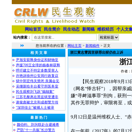
网站首页
民生简介
民生动态
新闻稿
维权经历
个人文
站内搜索：
您当前所在的位置：
网站主页
>
新闻稿件
> 正文
浙江黄志霄因言获罪出狱仍在上诉
相 关 文 章
尹旭安获释身份证和财物至
浙
声援709王全璋的杨春林获释
呼吁建立不特定多数受害人
作者：民
许艳诉徐州公安局行政复议
狱中郭宏伟关禁闭 亲属会见
【民生观察2018年9月
吴继新给丰台看守所医务室
（网名“怿古轩”），因帮亲
民生观察刘飞跃“煽颠案”
嫌“寻衅滋事罪”刑拘，获刑
江苏毛黎惠在黑监狱里遭非
谢俊彪被北京和成都警方传
其作无罪辩护，审限将至，或
“深圳佳士”被捕人士被录
9月12日是温州维权人士、“
最 新 热 门
颜伯钧、刘兴联赴台避难希
严防“十一共振”长沙警方
在一年前（2017年）的7月