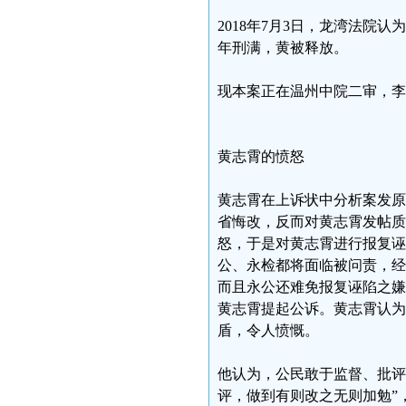
2018年7月3日，龙湾法院
年刑满，黄被释放。
现本案正在温州中院二审，李
黄志霄的愤怒
黄志霄在上诉状中分析案发原
省悔改，反而对黄志霄发帖质
怒，于是对黄志霄进行报复诬
公、永检都将面临被问责，经
而且永公还难免报复诬陷之嫌
黄志霄提起公诉。黄志霄认为
盾，令人愤慨。
他认为，公民敢于监督、批评
评，做到有则改之无则加勉”