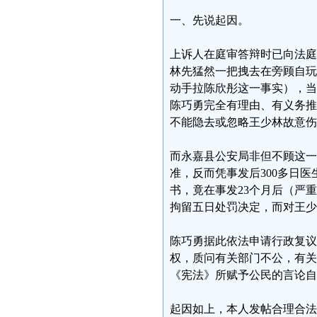
一、先说起因。
上诉人在庭审答辩时已向法庭
林先猛然一把拽去在旁顾自玩
动手拉陈欣彤这一事实），当
陈巧勇完全有理由、有义务推
不能隐去或忽略王少林故意伤
而永嘉县公安局非但不顾这一
准，反而凭事发后300多日
书，竟在事发23个月后（严
拘留五日处罚决定，而对王
陈巧勇据此依法申请行政复议
权，质问有关部门不公，有关
《宪法》所赋予公民的言论自
起因如上，本人发帖合理合法