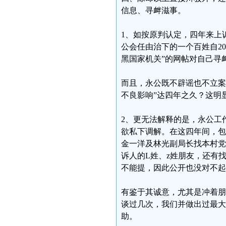
信息、寻衅滋事。
1、如按原判认定，四年来上
公会任由治下的一个百姓自2
黑国家机关”的网帖对自己寻
而且，永公既不辟谣也不立案
不良影响”达四年之久？这明
2、更无法解释的是，永公工
欲私下调解。在这四年间，包
金一洋及林光副局长找本村党
诉人的L姓、z姓朋友，还有
不能提，因此公开也没对不起
有鉴于其诚意，尤其是冲着朋
谈过几次，我们并做出过最大
助。