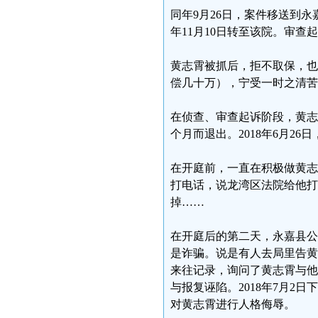
同年9月26日，案件移送到
年11月10日转至该院。审
黄志霄被抓后，拒不取保，也
偿几十万），宁受一时之清苦
在侦查、审查起诉阶段，黄志
个月而退出。2018年6月2
在开庭前，一直在积极做黄志
打电话，说龙湾区法院给他打
掉……
在开庭后的第二天，永嘉县公
是诈骗。说是有人去局里告黄
来往记录，询问了黄志霄与他
与报复诬陷。2018年7月
对黄志霄进行人格侮辱。