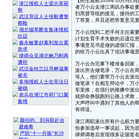
【民生观察2018年10月9日
潜江维权人士梁志英获
者万小云去潜江周叽办事处要
释
扫黑督导组的接见，接待的
武汉异议人士张毅遭警
了答复，并且还把答复意见
察殴
湖北烟草断友集体维权
万小云找到二把手何主任索
抗议
计划生育手术失败的后遗症
秦永敏妻赵素利发出紧
事项意见书是做的虚假汇报
急求
的给万小云出具了信访事项
律师会见湖北鲍乃刚再
遭拒
万小云办完事下楼准备回家
武汉金桂兰以寻衅滋事
派出所去做笔录，万小云在
被关
等人，他们要带万小云去派
多地维权人士在宪法日
做笔录？在相互辩论中，万
被稳
车里推，在强行的推搡中派
老兵在潜江市府门口聚
就拼命挣脱跑到公路上求救
集维
大声呼叫中遇到了其他人的
有得逞。
最 新 热 门
颜伯钧、刘兴联赴台
潜江周矶派出所有什么权力要
避难希
份参加选举一事说起，因为
严防“十一共振”长沙
律师调卷后发现很多证据签