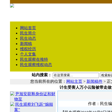
网站首页
民生简介
民生动态
新闻稿
维权经历
个人文集
民生观察在推特
民生观察维权动态
站内搜索：
您当前所在的位置：
网站主页
>
新闻稿件
> 正
计生受害人万小云险被带走做
相 关 文 章
尹旭安获释身份证和财
物至
作者：民生编辑1
民生观察刘飞跃“煽颠
案”