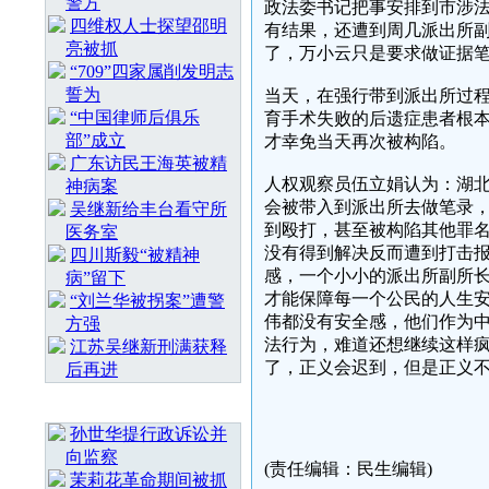
警方
政法委书记把事安排到市涉法
四维权人士探望邵明
有结果，还遭到周几派出所
亮被抓
了，万小云只是要求做证据
“709”四家属削发明志
誓为
当天，在强行带到派出所过
“中国律师后俱乐
育手术失败的后遗症患者根
部”成立
才幸免当天再次被构陷。
广东访民王海英被精
人权观察员伍立娟认为：湖
神病案
会被带入到派出所去做笔录
吴继新给丰台看守所
到殴打，甚至被构陷其他罪
医务室
没有得到解决反而遭到打击
四川斯毅“被精神
感，一个小小的派出所副所
病”留下
才能保障每一个公民的人生
“刘兰华被拐案”遭警
伟都没有安全感，他们作为
方强
法行为，难道还想继续这样
江苏吴继新刑满获释
了，正义会迟到，但是正义
后再进
随 机 推 荐
孙世华提行政诉讼并
向监察
(责任编辑：民生编辑)
茉莉花革命期间被抓