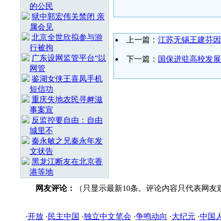
的公民
狱中郭宏伟关禁闭 亲
属会见
北京全世欣拟参与游
上一篇：
江苏无锡王建芬因
行被拘
广东设网监管平台“以
下一篇：
国保进驻高校发展
网管
鉴湖女侠王喜凤手机
短信功
重庆失地农民寻衅滋
事案宣
反监控要自由：自由
城里不
秦永敏之兄秦永年发
文状告
黑龙江断友在北京香
港等地
网友评论：
（只显示最新10条。评论内容只代表网友
·
开放
·
民主中国
·
独立中文笔会
·
争鸣动向
·
大纪元
·
中国