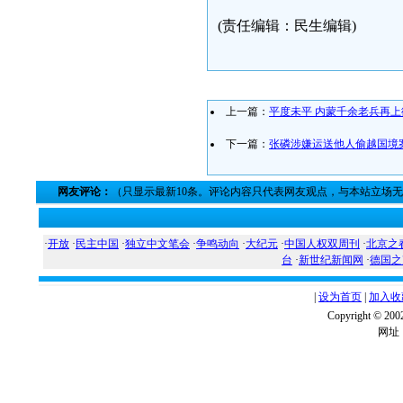
(责任编辑：民生编辑)
上一篇：
平度未平 内蒙千余老兵再上
下一篇：
张磷涉嫌运送他人偷越国境
网友评论：
（只显示最新10条。评论内容只代表网友观点，与本站立场
·
开放
·
民主中国
·
独立中文笔会
·
争鸣动向
·
大纪元
·
中国人权双周刊
·
北京之
台
·
新世纪新闻网
·
德国之
|
设为首页
|
加入收
Copyright ©
网址：w