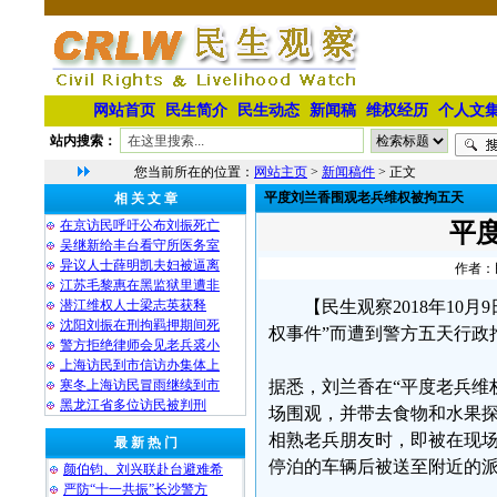
网站首页
民生简介
民生动态
新闻稿
维权经历
个人文
站内搜索：
您当前所在的位置：
网站主页
>
新闻稿件
> 正文
平度刘兰香围观老兵维权被拘五天
相 关 文 章
在京访民呼吁公布刘振死亡
平
吴继新给丰台看守所医务室
异议人士薛明凯夫妇被逼离
作者：民
江苏毛黎惠在黑监狱里遭非
潜江维权人士梁志英获释
【民生观察2018年1
沈阳刘振在刑拘羁押期间死
权事件”而遭到警方五天行政
警方拒绝律师会见老兵裘小
上海访民到市信访办集体上
寒冬上海访民冒雨继续到市
据悉，刘兰香在“平度老兵维
黑龙江省多位访民被判刑
场围观，并带去食物和水果
相熟老兵朋友时，即被在现
最 新 热 门
停泊的车辆后被送至附近的
颜伯钧、刘兴联赴台避难希
严防“十一共振”长沙警方