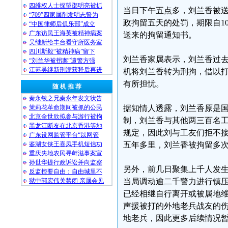
四维权人士探望邵明亮被抓
当日下午五点多，刘兰香被送
“709”四家属削发明志誓为
政拘留五天的处罚，期限自10
“中国律师后俱乐部”成立
广东访民王海英被精神病案
送来的拘留通知书。
吴继新给丰台看守所医务室
四川斯毅“被精神病”留下
刘兰香家属表示，刘兰香过
“刘兰华被拐案”遭警方强
江苏吴继新刑满获释后再进
机将刘兰香转为刑拘，借以
有所担忧。
随 机 推 荐
秦永敏之兄秦永年发文状告
茉莉花革命期间被抓的公民
据知情人透露，刘兰香原是国
北京全世欣拟参与游行被拘
制，刘兰香与其他两三百名
黑龙江断友在北京香港等地
规定，因此刘与工友们拒不
广东设网监管平台“以网管
鉴湖女侠王喜凤手机短信功
五年多里，刘兰香被拘留多
重庆失地农民寻衅滋事案宣
孙世华提行政诉讼并向监察
另外，前几日聚集上千人发生
反监控要自由：自由城里不
狱中郭宏伟关禁闭 亲属会见
当局调动逾二千警力进行镇
已经相继自行离开或被属地维
声援被打的外地老兵战友的
地老兵，因此更多后续情况