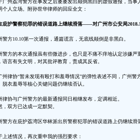
于广州荔湾警方在事发之后屡屡发出颠倒黑白的虚假通报，当事
明个人立场。附孙世华律师的回应全文：
在庇护警察犯罪的错误道路上继续滑落——对广州市公安局2018.1
州警方10.10第一次通报，通篇谎言，无底线颠倒是非黑白。
州警方的本次通报虽有些微进步，也只是不痛不痒地认定涉嫌严
，语言有失文明，对其批评教育，责成其反省。
广州律协“暂未发现有殴打和羞辱情况”的弹性表述不同，广州警
、脱衣羞辱等核心关键问题仍继续否认。
州律协与广州警方的最新通报同日相继发布，定调相近。
然，双方已达成一定默契。
州警方在庇护荔湾区华林派出所警察犯罪的错误道路上仍继续滑
于上述情况，再次重申我的强烈要求：