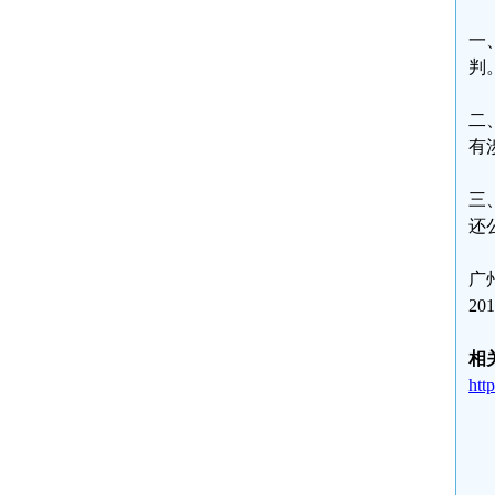
一
判
二
有
三
还
广
201
相
htt