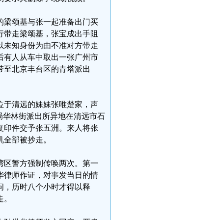
家的梁颂基与张一起准备出门买
行带走梁颂基，张宝成出手阻
以未知身份为由不准对方带走
后有人从车中取出一张广州市
带至北京丰台区的青塔派出
位于清远的妹妹张唯楚家，声
局华林街派出所异地在清远市石
复印件交予张五洲。来人将张
机全部被抄走。
荔湾区警方强制传唤两次。第一
世华律师作证，对事发当日的情
问，历时八个小时才得以释
走。