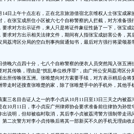
0月14日上午十点左右，正在北京旅游借宿北京维权人士张宝成
时，在张宝成所住小区被六七个自称警察的人拦截，对方准备强
，要求对方出示证件，来人只是将证件象征性扬了一下，张宝成
，要求对方出示相关法律文件，期间有人指张宝成妨害公务，其
安局荔湾区分局的空白刑事拘留通知书，最后对方强行将梁颂基
。
日傍晚六点四十分，七八个自称警察的便衣人员突然闯入张五洲
要对其传唤，理由是“扰乱单位秩序罪”，由广州公安局荔湾区分
派出所传唤张五洲。张唯楚向对方索要手续，对方表示稍后会将
洲带走时还搜查张唯楚的家，除了张唯楚手中的手机外，其他手
该案三名目击证人之一的李小贞从10月11日至13日三天之内被
是在10月11日，李小贞应广州律师协会要求准备前往律协为孙
作出说明，但却被临时取消，其后李小贞被荔湾警方强制带走讯
。第二次警方对李小贞传唤后将其一部新买不久的手机无理由收