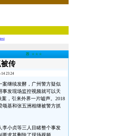
test
荐
★★★
抓被传
 23:24
害一案继续发酵，广州警方疑似
用事发现场监控视频就可以天
案，引来外界一片嘘声。2018
人梁颂基和张五洲相继被警方抓
人李小贞等三人目睹整个事发
制要求其删除了现场视频。