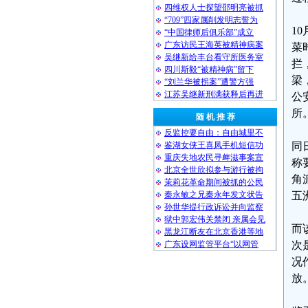
四维权人士探望邵明亮被抓
“709”四家属削发明志誓为
1
“中国律师后俱乐部”成立
广东访民王海英被精神病案
菜
吴继新给丰台看守所医务室
拦
四川斯毅“被精神病”留下
梁
“刘兰华被拐案”遭警方强
江苏吴继新刑满获释后再进
公
所
随 机 推 荐
反监控要自由：自由城里不
鉴湖女侠王喜凤手机短信功
同
重庆失地农民寻衅滋事案宣
称
北京全世欣拟参与游行被拘
角
茉莉花革命期间被抓的公民
秦永敏之兄秦永年发文状告
五
孙世华提行政诉讼并向监察
狱中郭宏伟关禁闭 亲属会见
而
黑龙江断友在北京香港等地
广东设网监管平台“以网管
次
况
放