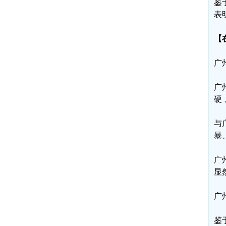
鉴
表
【
广
广
硬
与
暴
广
显
广
鉴