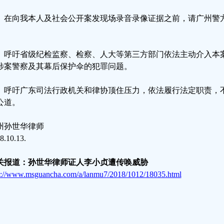
、在向我本人及社会公开案发现场录音录像证据之前，请广州警
。
、呼吁省级纪检监察、检察、人大等第三方部门依法主动介入本
涉案警察及其幕后保护伞的犯罪问题。
、呼吁广东司法行政机关和律协顶住压力，依法履行法定职责，
公道。
州孙世华律师
8.10.13.
关报道：孙世华律师证人李小贞遭传唤威胁
p://www.msguancha.com/a/lanmu7/2018/1012/18035.html