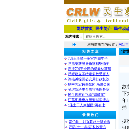
网站首页
民生简介
民生动
站内搜索：
您当前所在的位置：
网站主
“孙
相 关 文 章
709王全璋一审宣判四年半
尹旭安获释身份证和财物至
声援709王全璋的杨春林获释
呼吁建立不特定多数受害人
许艳诉徐州公安局行政复议
狱中郭宏伟关禁闭 亲属会见
故
吴继新给丰台看守所医务室
下
民生观察刘飞跃“煽颠案”
江苏毛黎惠在黑监狱里遭非
年
“佳士工人声援团”再有七
捕
最 新 热 门
据
颜伯钧、刘兴联赴台避难希
严防“十一共振”长沙警方
过