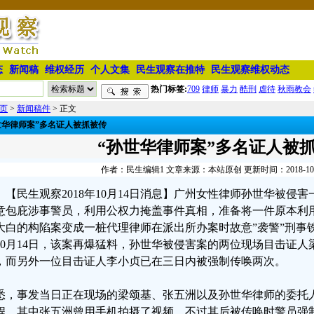
态
新闻稿
维权经历
个人文集
民生观察在推特
民生观察维权动态
热门标签:
709
律师
暴力
酷刑
虐待
秋雨教会
页
>
新闻稿件
> 正文
世华律师案”多名证人被抓被传
“孙世华律师案”多名证人被
作者：民生编辑1 文章来源：本站原创 更新时间：2018-10-14
【民生观察2018年10月14日消息】广州女性律师孙世华被侵
意包庇涉事警员，利用公权力掩盖事件真相，准备将一件原本利
大白的构陷案变成一桩代理律师在派出所办案时故意”袭警”刑事铁
10月14日，该案再爆猛料，孙世华被侵害案的两位现场目击证
，而另外一位目击证人李小贞已在三日内被强制传唤两次。
悉，事发当日正在现场的梁颂基、张五洲以及孙世华律师的委托
程，其中张五洲曾用手机拍摄了视频，不过其后被传唤时警员强