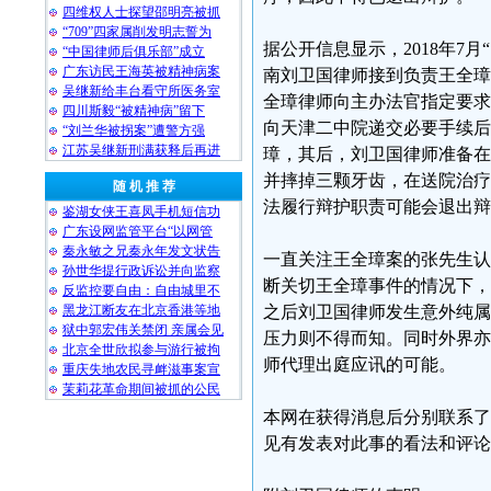
四维权人士探望邵明亮被抓
“709”四家属削发明志誓为
据公开信息显示，2018年7
“中国律师后俱乐部”成立
广东访民王海英被精神病案
南刘卫国律师接到负责王全璋
吴继新给丰台看守所医务室
全璋律师向主办法官指定要求
四川斯毅“被精神病”留下
向天津二中院递交必要手续后
“刘兰华被拐案”遭警方强
江苏吴继新刑满获释后再进
璋，其后，刘卫国律师准备在
并摔掉三颗牙齿，在送院治疗
随 机 推 荐
法履行辩护职责可能会退出辩
鉴湖女侠王喜凤手机短信功
广东设网监管平台“以网管
秦永敏之兄秦永年发文状告
一直关注王全璋案的张先生认
孙世华提行政诉讼并向监察
断关切王全璋事件的情况下，
反监控要自由：自由城里不
黑龙江断友在北京香港等地
之后刘卫国律师发生意外纯属
狱中郭宏伟关禁闭 亲属会见
压力则不得而知。同时外界亦
北京全世欣拟参与游行被拘
师代理出庭应讯的可能。
重庆失地农民寻衅滋事案宣
茉莉花革命期间被抓的公民
本网在获得消息后分别联系了
见有发表对此事的看法和评论