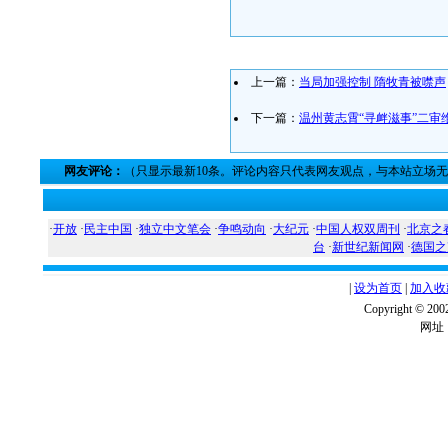
上一篇：
当局加强控制 隋牧青被噤声
下一篇：
温州黄志霄“寻衅滋事”二审
网友评论：
（只显示最新10条。评论内容只代表网友观点，与本站立场
·
开放
·
民主中国
·
独立中文笔会
·
争鸣动向
·
大纪元
·
中国人权双周刊
·
北京之
台
·
新世纪新闻网
·
德国之
|
设为首页
|
加入收
Copyright ©
网址：w