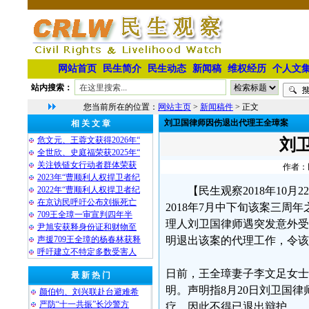
网站首页
民生简介
民生动态
新闻稿
维权经历
个人文
站内搜索：
您当前所在的位置：
网站主页
>
新闻稿件
> 正文
刘卫国律师因伤退出代理王全璋案
相 关 文 章
危文元、王蓉文获得2026年“
刘
全世欣、史庭福荣获2025年“
关注铁链女行动者群体荣获
作者：民
2023年“曹顺利人权捍卫者纪
2022年“曹顺利人权捍卫者纪
【民生观察2018年10
在京访民呼吁公布刘振死亡
2018年7月中下旬该案三
709王全璋一审宣判四年半
理人刘卫国律师遇突发意外受
尹旭安获释身份证和财物至
声援709王全璋的杨春林获释
明退出该案的代理工作，令该
呼吁建立不特定多数受害人
日前，王全璋妻子李文足女士
最 新 热 门
明。声明指8月20日刘卫国
颜伯钧、刘兴联赴台避难希
严防“十一共振”长沙警方
疗，因此不得已退出辩护。