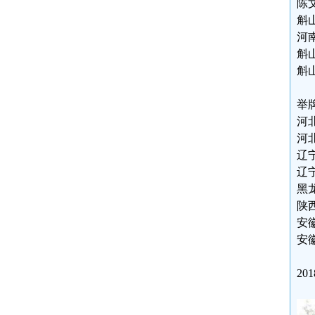
陈文
斛山
河南
斛山
斛山
举
河北
河北
辽宁
辽宁
黑龙
陕西
安徽
安徽
20