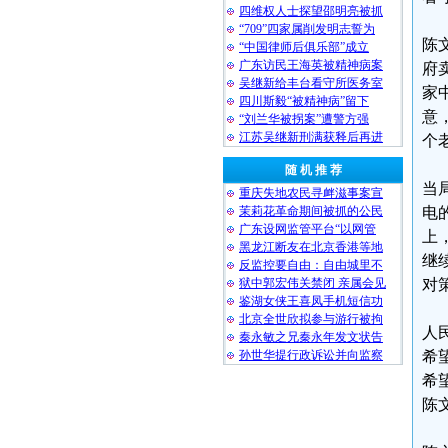
四维权人士探望邵明亮被抓
“709”四家属削发明志誓为
陈
“中国律师后俱乐部”成立
广东访民王海英被精神病案
府
吴继新给丰台看守所医务室
家
四川斯毅“被精神病”留下
意
“刘兰华被拐案”遭警方强
江苏吴继新刑满获释后再进
个
随 机 推 荐
当
重庆失地农民寻衅滋事案宣
茉莉花革命期间被抓的公民
电
广东设网监管平台“以网管
上
黑龙江断友在北京香港等地
继
反监控要自由：自由城里不
狱中郭宏伟关禁闭 亲属会见
对
鉴湖女侠王喜凤手机短信功
北京全世欣拟参与游行被拘
人
秦永敏之兄秦永年发文状告
孙世华提行政诉讼并向监察
希
希
陈