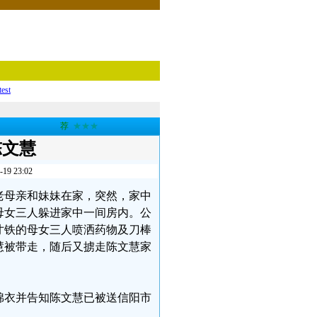
test
荐
★★★
陈文慧
 23:02
慧与老母亲和妹妹在家，突然，家中
母女三人躲进家中一间房内。公
寸铁的母女三人喷洒药物及刀棒
慧被带走，随后又掳走陈文慧家
取棉衣并告知陈文慧已被送信阳市